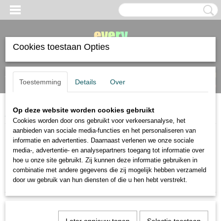
Cookies toestaan Opties
Inloggen
Registreren
UW WINKELWAGEN
Toestemming
Details
Over
Geen producten
(0)
Op deze website worden cookies gebruikt
Home
>
Panpastel
Cookies worden door ons gebruikt voor verkeersanalyse, het
aanbieden van sociale media-functies en het personaliseren van
informatie en advertenties. Daarnaast verlenen we onze sociale
Sorteer op:
media-, advertentie- en analysepartners toegang tot informatie over
hoe u onze site gebruikt. Zij kunnen deze informatie gebruiken in
1
2
»
combinatie met andere gegevens die zij mogelijk hebben verzameld
door uw gebruik van hun diensten of die u hen hebt verstrekt.
Nieuw