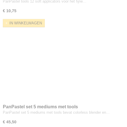
PanPastel tools 12 soft applicators voor het fijne…
€ 10,75
IN WINKELWAGEN
PanPastel set 5 mediums met tools
PanPastel set 5 mediums met tools bevat colorless blender en…
€ 45,50