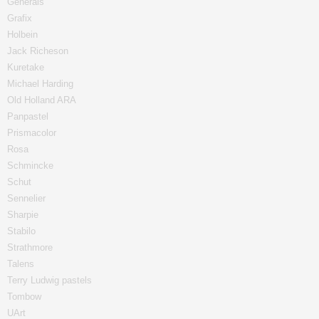
Generals
Grafix
Holbein
Jack Richeson
Kuretake
Michael Harding
Old Holland ARA
Panpastel
Prismacolor
Rosa
Schmincke
Schut
Sennelier
Sharpie
Stabilo
Strathmore
Talens
Terry Ludwig pastels
Tombow
UArt