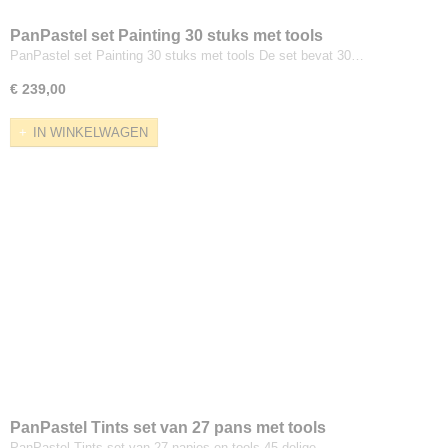
PanPastel set Painting 30 stuks met tools
PanPastel set Painting 30 stuks met tools De set bevat 30…
€ 239,00
IN WINKELWAGEN
PanPastel Tints set van 27 pans met tools
PanPastel Tints set van 27 napjes en tools 45-delige…