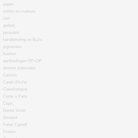
papier
stiften en markers
verf
grafiek
penselen
handlettering en BuJo
pigmenten
boeken
aanbiedingen OP=OP
diverse materialen
Canson
Caran d'Ache
Clairefontaine
Conte a Paris
Copic
Daniel Smith
Derwent
Faber Castell
Finetec