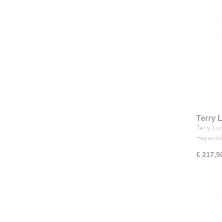
Terry 
Landsc
Terry Lu
30 kle
Haywood
€ 217,5