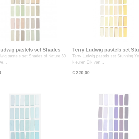
Ludwig pastels set Shades
Terry Ludwig pastels set St
ure 30 kleuren
Yellows 30 kleuren
dwig pastels set Shades of Nature 30
Terry Ludwig pastels set Stunning Ye
 De…
kleuren Elk van…
0
€ 220,00