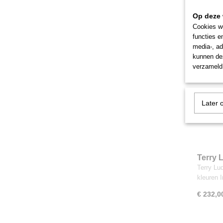
€ 217,5
Op deze 
Cookies wo
functies e
media-, ad
kunnen dez
verzameld 
Later 
Terry 
Darks 
Terry Lu
kleuren 
€ 232,0