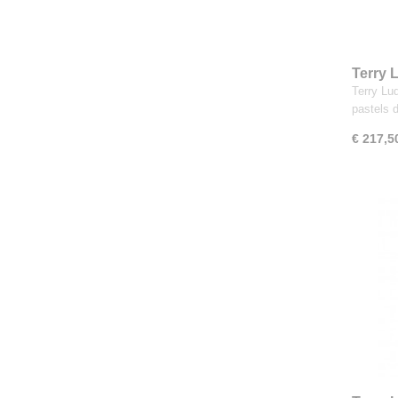
Terry 
Turquo
Terry Lu
pastels 
€ 217,5