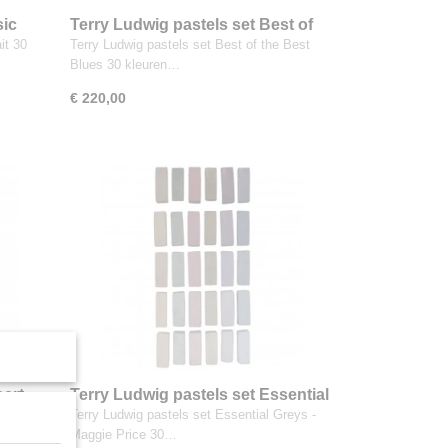
sic
Terry Ludwig pastels set Best of
the Best Blues 30 kleuren
it 30
Terry Ludwig pastels set Best of the Best
Blues 30 kleuren…
€ 220,00
sert
Terry Ludwig pastels set Essential
Greys - Maggie Price 30 kleuren
k 30
Terry Ludwig pastels set Essential Greys -
Maggie Price 30…