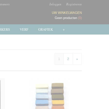
stomers
Inloggen
Registreren
UW WINKELWAGEN
Geen producten
(0)
RKERS
VERF
GRAFIEK
+
1
2
»