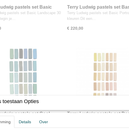
Ludwig pastels set Basic
Terry Ludwig pastels set Ba
ape 30 kleuren
Portrait 30 kleuren
dwig pastels set Basic Landscape 30
Terry Ludwig pastels set Basic Portra
Begin je…
kleuren Dit een…
0
€ 220,00
 toestaan Opties
Ludwig pastels set Cool
Terry Ludwig pastels set De
 30 kleuren
Dusk 30 kleuren
dwig pastels set Cool Greens 30
Terry Ludwig pastels set Desert Dus
mming
Details
Over
Op reis door…
kleuren Desert Dusk…