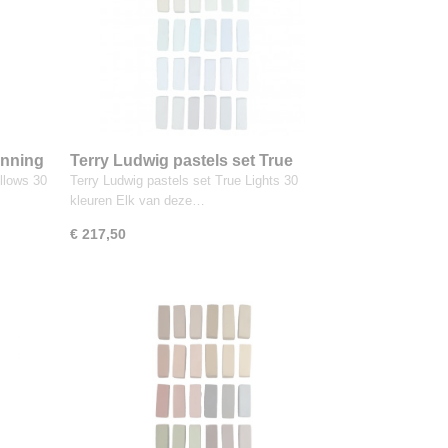
unning
Terry Ludwig pastels set True
Lights 30 kleuren
llows 30
Terry Ludwig pastels set True Lights 30
kleuren Elk van deze…
€ 217,50