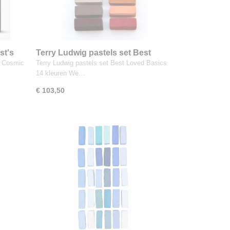
st's
Terry Ludwig pastels set Best
ren
Loved Basics 14 kleuren
ck Cosmic
Terry Ludwig pastels set Best Loved Basics
UITVERKOCHT
14 kleuren We…
€ 103,50