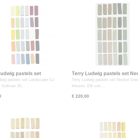
Ludwig pastels set
Terry Ludwig pastels set Neu
ape - Liz Haywood Sullivan
Greens, 30 kleuren
dwig pastels set Landscape Liz
Terry Ludwig pastels set Neutral Gre
uren
 Sullivan 30…
kleuren. Elk van…
0
€ 220,00