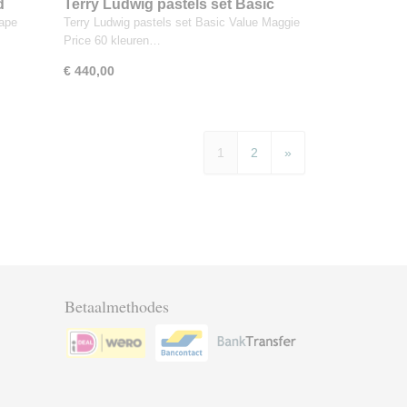
d
Terry Ludwig pastels set Basic
Value - Maggie Price 60 kleuren
cape
Terry Ludwig pastels set Basic Value Maggie
Price 60 kleuren…
€ 440,00
1
2
»
Betaalmethodes