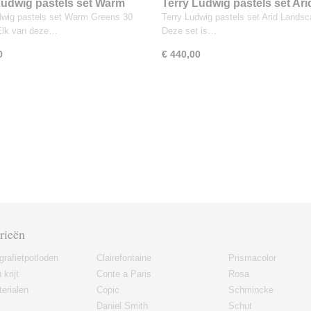
Ludwig pastels set Warm
Terry Ludwig pastels set Ari
 30 kleuren
Landscape 60 kleuren
dwig pastels set Warm Greens 30
Terry Ludwig pastels set Arid Lands
Elk van deze…
Deze set is…
0
€ 440,00
rieën
grafietpotloden
Clairefontaine
Prismacolor
 krijt
Conte a Paris
Rosa
erialen
Copic
Schmincke
Daniel Smith
Schut