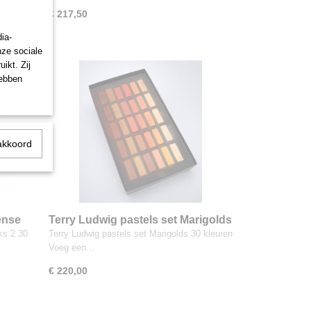
€ 217,50
ia-
nze sociale
ikt. Zij
hebben
akkoord
ense
Terry Ludwig pastels set Marigolds
30 kleuren
ks 2 30
Terry Ludwig pastels set Marigolds 30 kleuren
Voeg een…
€ 220,00