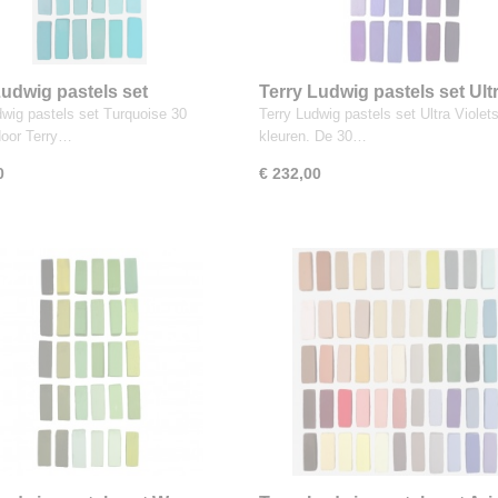
Ludwig pastels set
Terry Ludwig pastels set Ult
ise 30 kleuren
Violets 30 kleuren
dwig pastels set Turquoise 30
Terry Ludwig pastels set Ultra Violet
door Terry…
kleuren. De 30…
0
€ 232,00