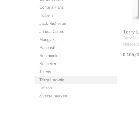
Conte a Paris
Holbein
Jack Richeson
J.Luda Colors
Terry 
14 irid
Terry Lu
Mungyo
iridisce
Panpastel
€ 105,0
Schmincke
Sennelier
Talens
Terry Ludwig
Unison
diverse merken