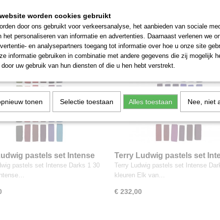
0
€ 217,50
website worden cookies gebruikt
rden door ons gebruikt voor verkeersanalyse, het aanbieden van sociale med
n het personaliseren van informatie en advertenties. Daarnaast verlenen we o
vertentie- en analysepartners toegang tot informatie over hoe u onze site gebru
e informatie gebruiken in combinatie met andere gegevens die zij mogelijk 
door uw gebruik van hun diensten of die u hen hebt verstrekt.
opnieuw tonen
Selectie toestaan
Alles toestaan
Nee, niet 
Ludwig pastels set Intense
Terry Ludwig pastels set Int
1 30 kleuren
Darks 2 30 kleuren
dwig pastels set Intense Darks 1 30
Terry Ludwig pastels set Intense Dar
Intense…
kleuren Elk van…
0
€ 232,00