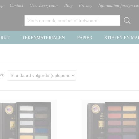
op
Contact
Over Everycolor
Blog
Privacy
Information foreign cu
RIJT
TEKENMATERIALEN
PAPIER
STIFTEN EN MA
 op: