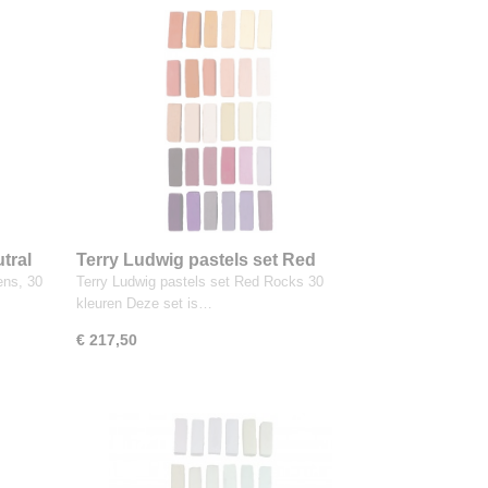
tral
Terry Ludwig pastels set Red
Rocks 30 kleuren
ens, 30
Terry Ludwig pastels set Red Rocks 30
kleuren Deze set is…
€ 217,50