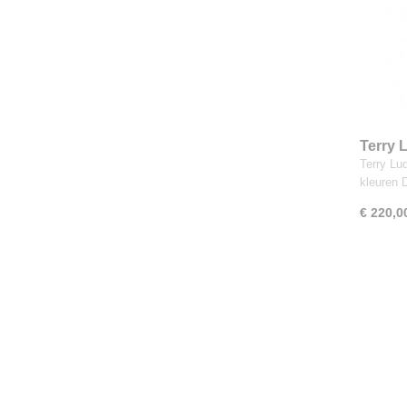
Terry 
of Nat
Terry Lu
kleuren
€ 220,0