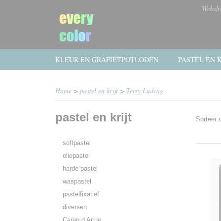
Websh
KLEUR EN GRAFIETPOTLODEN
PASTEL EN K
Home
>
pastel en krijt
>
Terry Ludwig
pastel en krijt
Sorteer
softpastel
oliepastel
harde pastel
waspastel
pastelfixatief
diversen
Caran d Ache