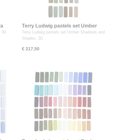
ra
Terry Ludwig pastels set Umber
Shadows and Shades 30 kleuren
s 30
Terry Ludwig pastels set Umber Shadows and
Shades, 30…
€ 217,50