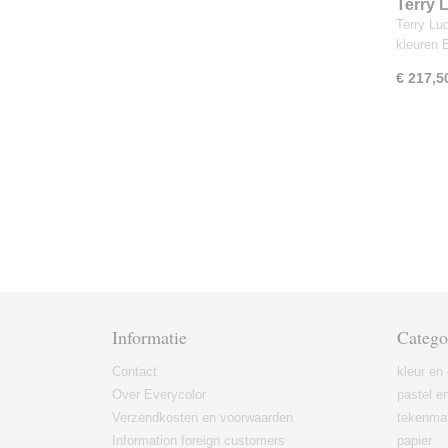
Terry 
Greens
Terry Lu
kleuren 
€ 217,5
Informatie
Catego
Contact
kleur en 
Over Everycolor
pastel en
Verzendkosten en voorwaarden
tekenmat
Information foreign customers
papier