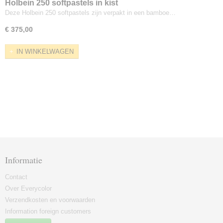
Holbein 250 softpastels in kist
Deze Holbein 250 softpastels zijn verpakt in een bamboe…
€ 375,00
IN WINKELWAGEN
Informatie
Contact
Over Everycolor
Verzendkosten en voorwaarden
Information foreign customers