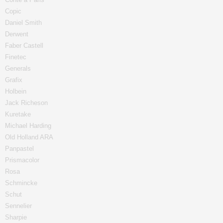
Copic
Daniel Smith
Derwent
Faber Castell
Finetec
Generals
Grafix
Holbein
Jack Richeson
Kuretake
Michael Harding
Old Holland ARA
Panpastel
Prismacolor
Rosa
Schmincke
Schut
Sennelier
Sharpie