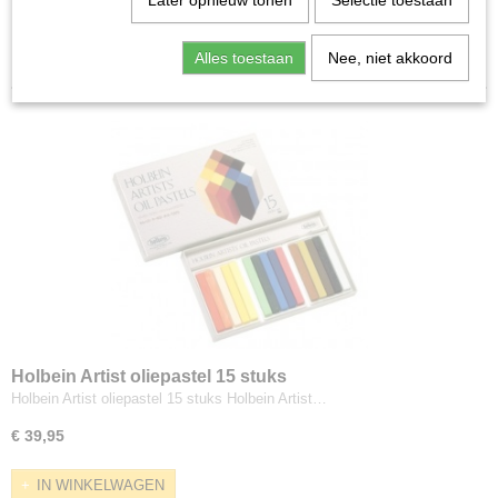
Later opnieuw tonen
Selectie toestaan
diversen
Sorteer op:
Caran d Ache
Alles toestaan
Nee, niet akkoord
Conte a Paris
Holbein
Jack Richeson
J.Luda Colors
Mungyo
Panpastel
Schmincke
Sennelier
Talens
Terry Ludwig
Unison
Holbein Artist oliepastel 15 stuks
diverse merken
Holbein Artist oliepastel 15 stuks Holbein Artist…
€ 39,95
IN WINKELWAGEN