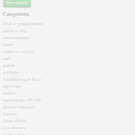
Herroeping
Categorieën
kleur en grafietpotloden
pastel en krijt
tekenmaterialen
papier
stiften en markers
verf
grafiek
penselen
handlettering en BuJo
pigmenten
boeken
aanbiedingen OP=OP
diverse materialen
Canson
Caran d'Ache
Clairefontaine
Conte a Paris