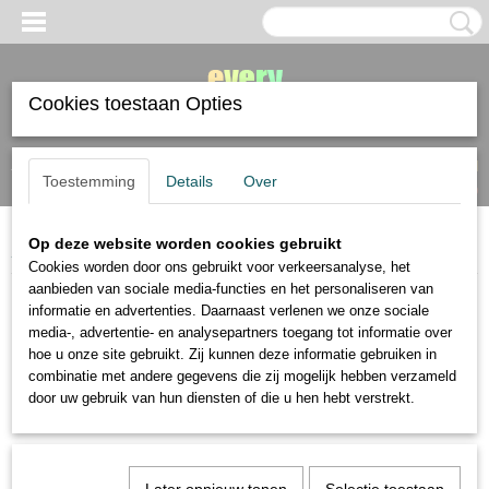
Cookies toestaan Opties
Inloggen
Registreren
UW WINKELWAGEN
Toestemming
Details
Over
Geen producten
(0)
Op deze website worden cookies gebruikt
Home
>
pastel en krijt
>
Holbein
Cookies worden door ons gebruikt voor verkeersanalyse, het
aanbieden van sociale media-functies en het personaliseren van
pastel en krijt
informatie en advertenties. Daarnaast verlenen we onze sociale
media-, advertentie- en analysepartners toegang tot informatie over
hoe u onze site gebruikt. Zij kunnen deze informatie gebruiken in
softpastel
combinatie met andere gegevens die zij mogelijk hebben verzameld
oliepastel
door uw gebruik van hun diensten of die u hen hebt verstrekt.
harde pastel
waspastel
pastelfixatief