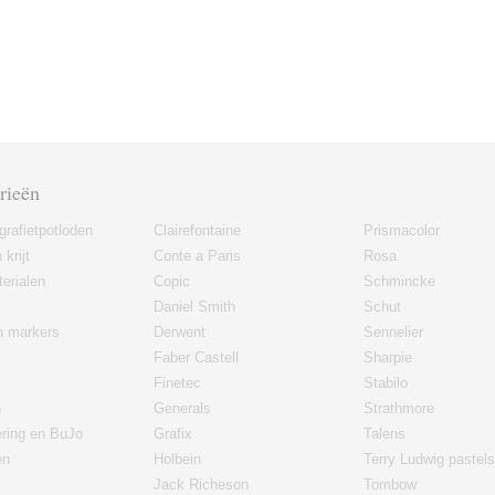
rieën
grafietpotloden
Clairefontaine
Prismacolor
 krijt
Conte a Paris
Rosa
erialen
Copic
Schmincke
Daniel Smith
Schut
en markers
Derwent
Sennelier
Faber Castell
Sharpie
Finetec
Stabilo
n
Generals
Strathmore
ering en BuJo
Grafix
Talens
en
Holbein
Terry Ludwig pastels
Jack Richeson
Tombow