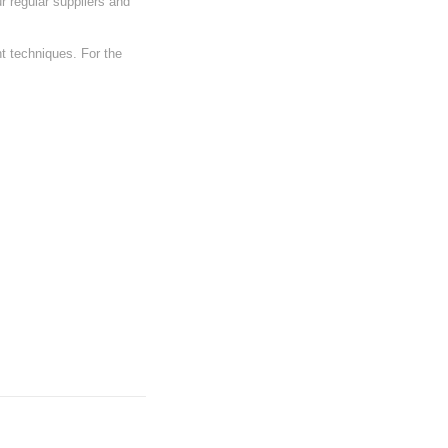
r regular suppliers and
nt techniques. For the