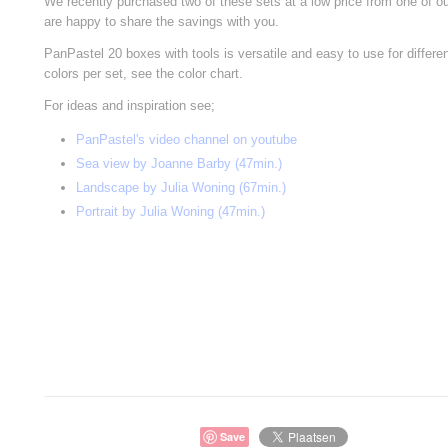
We recently purchased two of these sets at a low price from one of ou
are happy to share the savings with you.
PanPastel 20 boxes with tools is versatile and easy to use for differe
colors per set, see the color chart.
For ideas and inspiration see;
PanPastel's video channel on youtube
Sea view by Joanne Barby (47min.)
Landscape by Julia Woning (67min.)
Portrait by Julia Woning (47min.)
Save