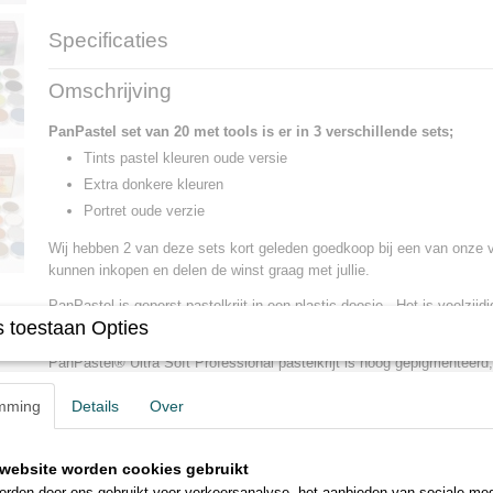
Specificaties
Productcode
784-1784
Omschrijving
Netto gewicht
1,50 Kg
Bruto gewicht
1,50 Kg
PanPastel set van 20 met tools is er in 3 verschillende sets;
Afmetingen (l,b,h)
25 x 20 x 15 cm
Tints pastel kleuren oude versie
Extra donkere kleuren
Portret oude verzie
Wij hebben 2 van deze sets kort geleden goedkoop bij een van onze v
kunnen inkopen en delen de winst graag met jullie.
PanPastel is geperst pastelkrijt in een plastic doosje. Het is veelzijd
 toestaan Opties
gebruiken voor verschillende technieken. Voor de kleuren per set zie 
PanPastel® Ultra Soft Professional pastelkrijt is hoog gepigmenteerd,
volledig verwijderbaar. Elk potje bevat ca. 35% meer pastel dan een ge
mming
Details
Over
De pastels zijn gemaakt volgens een uniek proces waarbij minimale 
filters worden gebruikt, met als resultaat een rijk, ultra zacht pastel 
stofontwikkeling.
website worden cookies gebruikt
rden door ons gebruikt voor verkeersanalyse, het aanbieden van sociale med