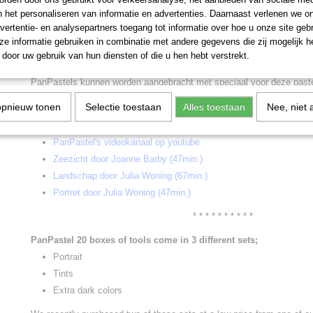
Panpastels zijn uitstekend te combineren met traditioneel
pastelkrijt
n het personaliseren van informatie en advertenties. Daarnaast verlenen we o
fixatieven geschikt voor pastel. Alle traditionele ondergronden zijn g
vertentie- en analysepartners toegang tot informatie over hoe u onze site gebru
kunnen ook op vele andere soorten fijn schilderpapier worden gebruikt 
e informatie gebruiken in combinatie met andere gegevens die zij mogelijk 
teken- of drukwerkpapier en zelf op fijn linnen.
door uw gebruik van hun diensten of die u hen hebt verstrekt.
PanPastel® pastels zijn hoogwaardige, echte kunstenaarpastels in een
PanPastels kunnen worden aangebracht met speciaal voor deze paste
micropore sponsjes waarmee de kunstenaar een grote variëteit aan t
opnieuw tonen
Selectie toestaan
Alles toestaan
Nee, niet 
Voor ideeën en inspiratie zie;
PanPastel's videokanaal op youtube
Zeezicht door Joanne Barby (47min.)
Landschap door Julia Woning (67min.)
Portret door Julia Woning (47min.)
* * * * * * * * * *
PanPastel 20 boxes of tools come in 3 different sets;
Portrait
Tints
Extra dark colors