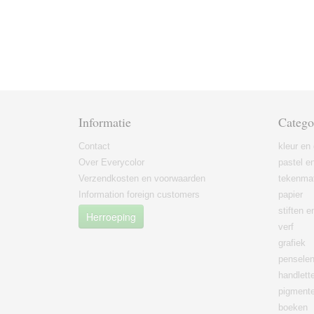
Informatie
Catego
Contact
kleur en 
Over Everycolor
pastel en
Verzendkosten en voorwaarden
tekenmat
Information foreign customers
papier
stiften 
Herroeping
verf
grafiek
pensele
handlett
pigment
boeken