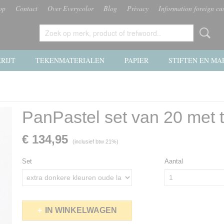
op
Contact
Over Everycolor
Blog
Privacy
Information foreign cu
RIJT
TEKENMATERIALEN
PAPIER
STIFTEN EN MA
PanPastel set van 20 met 
€ 134,95
(inclusief btw 21%)
Set
Aantal
IN WINKELWAGEN