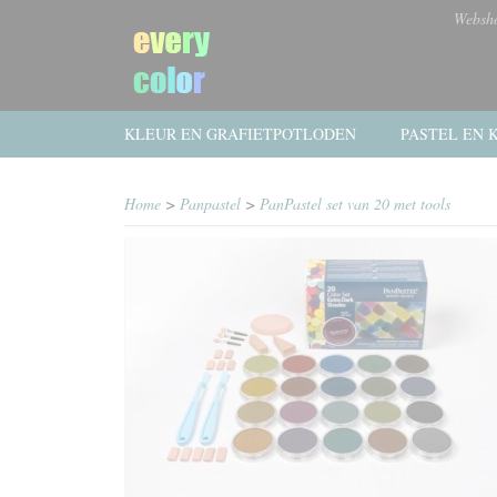
Websh
KLEUR EN GRAFIETPOTLODEN
PASTEL EN K
Home
>
Panpastel
>
PanPastel set van 20 met tools