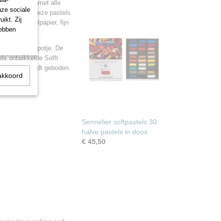
,
en te fixeren met alle
nze sociale
eschikt, maar deze pastels
ikt. Zij
zoals aquarelpapier, fijn
hebben
 afsluitbaar potje. De
ls ontwikkelde Sofft
echnieken wordt geboden.
akkoord
Sennelier softpastels 30
halve pastels in doos
€ 45,50