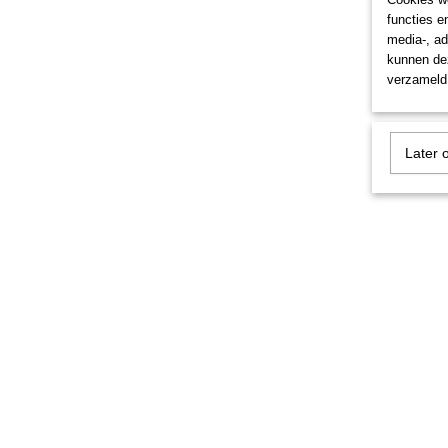
functies e
media-, ad
kunnen dez
verzameld 
Later 