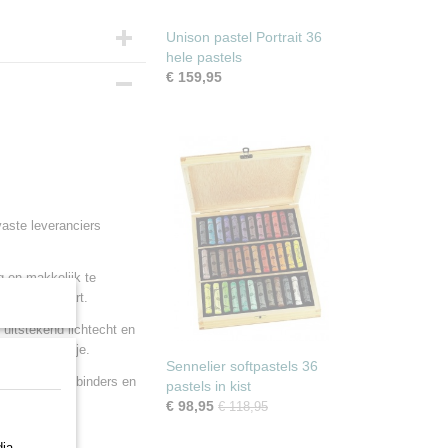
Unison pastel Portrait 36
hele pastels
€ 159,95
aste leveranciers
ig en makkelijk te
de kleurenkaart.
 uitstekend lichtecht en
middeld krijtje.
Sennelier softpastels 36
hoeveelheden binders en
pastels in kist
met een lage
€ 98,95
€ 118,95
ia-