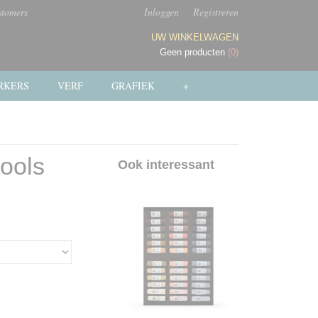
stomers
Inloggen
Registreren
UW WINKELWAGEN
Geen producten
(0)
RKERS
VERF
GRAFIEK
+
tools
Ook interessant