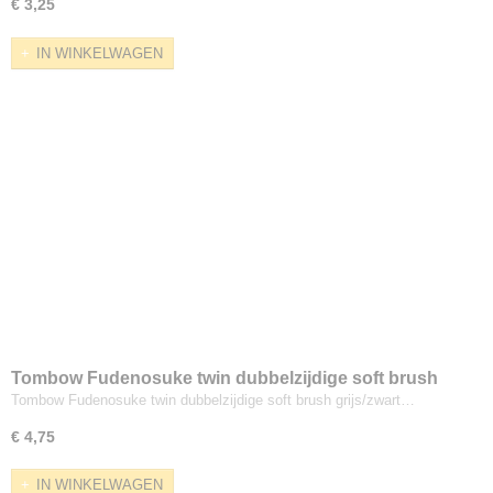
€ 3,25
IN WINKELWAGEN
Tombow Fudenosuke twin dubbelzijdige soft brush
grijs/zwart
Tombow Fudenosuke twin dubbelzijdige soft brush grijs/zwart…
€ 4,75
IN WINKELWAGEN