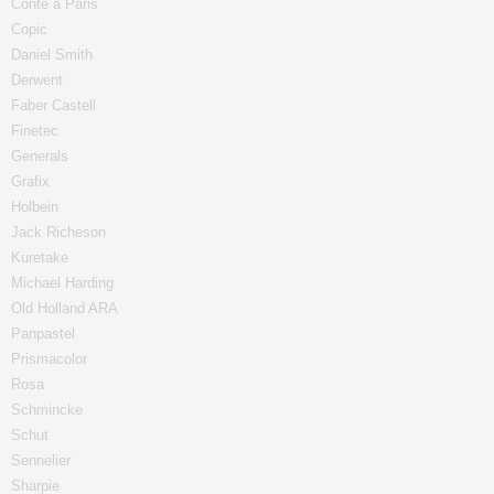
Conte a Paris
Copic
Daniel Smith
Derwent
Faber Castell
Finetec
Generals
Grafix
Holbein
Jack Richeson
Kuretake
Michael Harding
Old Holland ARA
Panpastel
Prismacolor
Rosa
Schmincke
Schut
Sennelier
Sharpie