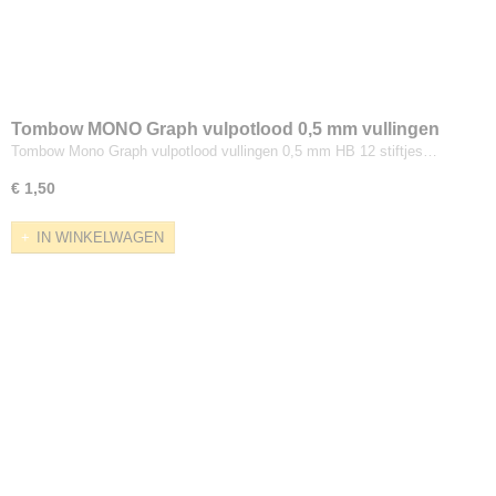
Tombow MONO Graph vulpotlood 0,5 mm vullingen
HB
Tombow Mono Graph vulpotlood vullingen 0,5 mm HB 12 stiftjes…
€ 1,50
IN WINKELWAGEN