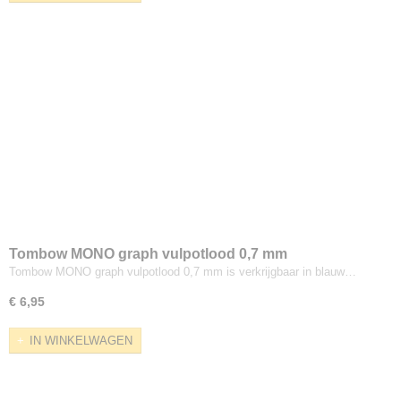
Sennelier
Tombow
diverse merken
Tombow MONO graph vulpotlood 0,7 mm
Tombow MONO graph vulpotlood 0,7 mm is verkrijgbaar in blauw…
€ 6,95
IN WINKELWAGEN