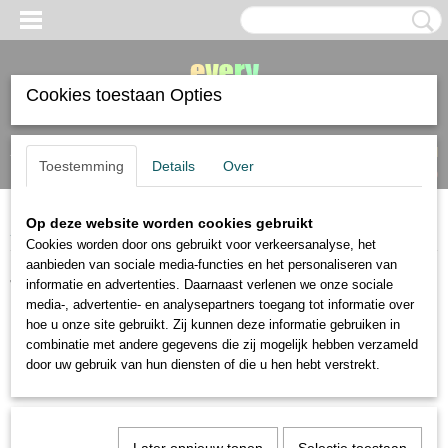
Cookies toestaan Opties
Inloggen
Registreren
UW WINKELWAGEN
Toestemming
Details
Over
Geen producten
(0)
Op deze website worden cookies gebruikt
Home
>
tekenmaterialen
>
Tombow
Cookies worden door ons gebruikt voor verkeersanalyse, het
aanbieden van sociale media-functies en het personaliseren van
tekenmaterialen
informatie en advertenties. Daarnaast verlenen we onze sociale
media-, advertentie- en analysepartners toegang tot informatie over
hoe u onze site gebruikt. Zij kunnen deze informatie gebruiken in
blender materialen
combinatie met andere gegevens die zij mogelijk hebben verzameld
doezelaar
door uw gebruik van hun diensten of die u hen hebt verstrekt.
fineliners brushpennen
fixatief
grafietpotloden