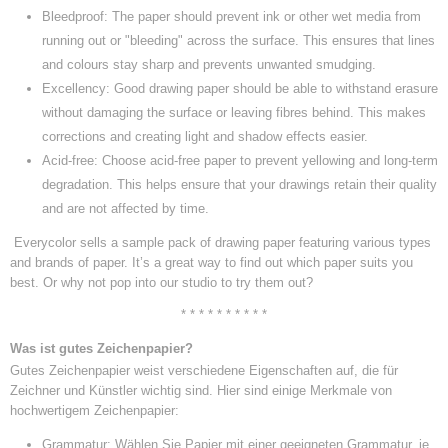
Bleedproof: The paper should prevent ink or other wet media from
running out or "bleeding" across the surface. This ensures that lines
and colours stay sharp and prevents unwanted smudging.
Excellency: Good drawing paper should be able to withstand erasure
without damaging the surface or leaving fibres behind. This makes
corrections and creating light and shadow effects easier.
Acid-free: Choose acid-free paper to prevent yellowing and long-term
degradation. This helps ensure that your drawings retain their quality
and are not affected by time.
Everycolor sells a sample pack of drawing paper featuring various types
and brands of paper. It’s a great way to find out which paper suits you
best. Or why not pop into our studio to try them out?
* * * * * * * * * *
Was ist gutes Zeichenpapier?
Gutes Zeichenpapier weist verschiedene Eigenschaften auf, die für
Zeichner und Künstler wichtig sind. Hier sind einige Merkmale von
hochwertigem Zeichenpapier:
Grammatur: Wählen Sie Papier mit einer geeigneten Grammatur, je