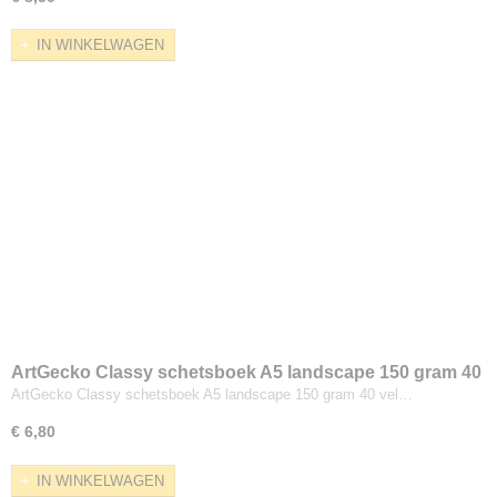
IN WINKELWAGEN
ArtGecko Classy schetsboek A5 landscape 150 gram 40
vel
ArtGecko Classy schetsboek A5 landscape 150 gram 40 vel…
€ 6,80
IN WINKELWAGEN