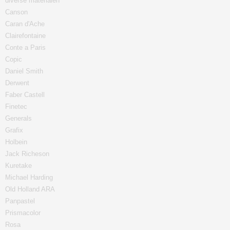
diverse materialen
Canson
Caran d'Ache
Clairefontaine
Conte a Paris
Copic
Daniel Smith
Derwent
Faber Castell
Finetec
Generals
Grafix
Holbein
Jack Richeson
Kuretake
Michael Harding
Old Holland ARA
Panpastel
Prismacolor
Rosa