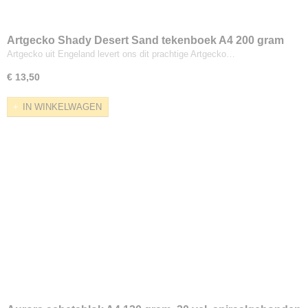
Artgecko Shady Desert Sand tekenboek A4 200 gram
35 vel
Artgecko uit Engeland levert ons dit prachtige Artgecko…
€ 13,50
IN WINKELWAGEN