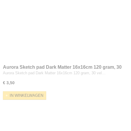
Aurora Sketch pad Dark Matter 16x16cm 120 gram, 30
vel
Aurora Sketch pad Dark Matter 16x16cm 120 gram, 30 vel…
€ 3,50
IN WINKELWAGEN