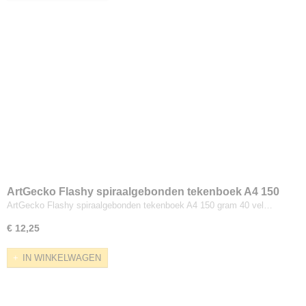
ArtGecko Flashy spiraalgebonden tekenboek A4 150
gram 40 vel
ArtGecko Flashy spiraalgebonden tekenboek A4 150 gram 40 vel…
€ 12,25
IN WINKELWAGEN