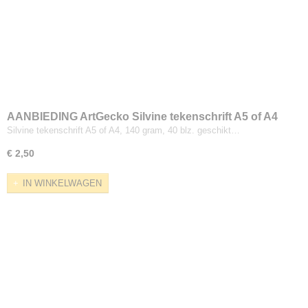
AANBIEDING ArtGecko Silvine tekenschrift A5 of A4
140 gram, 40 blz.
Silvine tekenschrift A5 of A4, 140 gram, 40 blz. geschikt…
€ 2,50
IN WINKELWAGEN