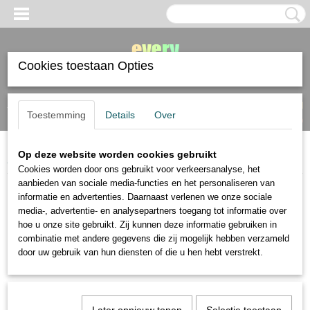
Cookies toestaan Opties
Inloggen
Registreren
UW WINKELWAGEN
Toestemming
Details
Over
Geen producten
(0)
Op deze website worden cookies gebruikt
Home
>
papier
>
tekenpapier
Cookies worden door ons gebruikt voor verkeersanalyse, het
aanbieden van sociale media-functies en het personaliseren van
papier
informatie en advertenties. Daarnaast verlenen we onze sociale
media-, advertentie- en analysepartners toegang tot informatie over
hoe u onze site gebruikt. Zij kunnen deze informatie gebruiken in
aquarelpapier
combinatie met andere gegevens die zij mogelijk hebben verzameld
drafting film
door uw gebruik van hun diensten of die u hen hebt verstrekt.
markerpapier
mixed media papier
pastelpapier