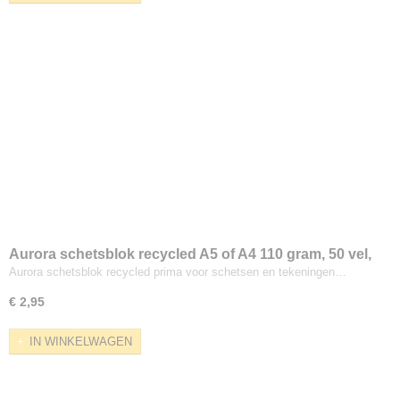
Aurora schetsblok recycled A5 of A4 110 gram, 50 vel,
spiraalgebonden
Aurora schetsblok recycled prima voor schetsen en tekeningen…
€ 2,95
IN WINKELWAGEN