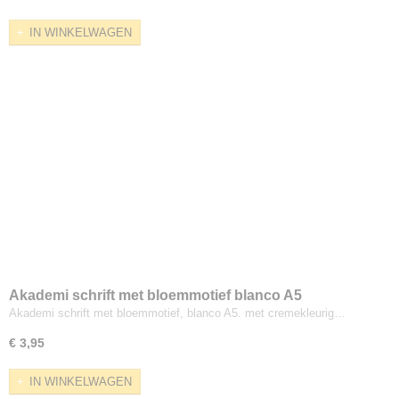
Strathmore
IN WINKELWAGEN
Uart
diverse merken
Akademi schrift met bloemmotief blanco A5
Akademi schrift met bloemmotief, blanco A5. met cremekleurig…
€ 3,95
IN WINKELWAGEN