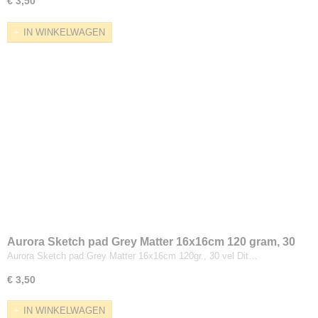
€ 3,50
IN WINKELWAGEN
Aurora Sketch pad Grey Matter 16x16cm 120 gram, 30
vel
Aurora Sketch pad Grey Matter 16x16cm 120gr., 30 vel Dit…
€ 3,50
IN WINKELWAGEN