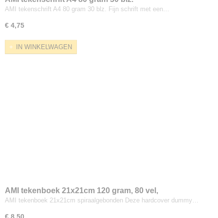
AMI tekenschrift A4 80 gram 30 blz. Fijn schrift met een…
€ 4,75
IN WINKELWAGEN
AMI tekenboek 21x21cm 120 gram, 80 vel,
spiraalgebonden
AMI tekenboek 21x21cm spiraalgebonden Deze hardcover dummy…
€ 8,50