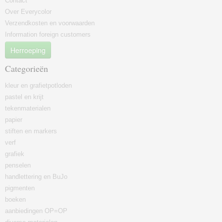
Contact
Over Everycolor
Verzendkosten en voorwaarden
Information foreign customers
Herroeping
Categorieën
kleur en grafietpotloden
pastel en krijt
tekenmaterialen
papier
stiften en markers
verf
grafiek
penselen
handlettering en BuJo
pigmenten
boeken
aanbiedingen OP=OP