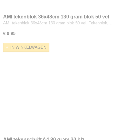
AMI tekenblok 36x48cm 130 gram blok 50 vel
AMI tekenblok 36x48cm 130 gram blok 50 vel. Tekenblok,…
€ 9,95
IN WINKELWAGEN
AMI tekenschrift A4 80 gram 30 blz.