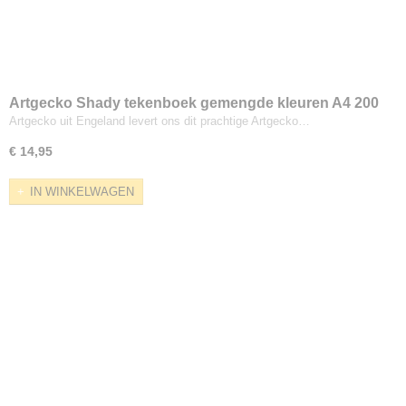
Artgecko Shady tekenboek gemengde kleuren A4 200
gram 40 vel
Artgecko uit Engeland levert ons dit prachtige Artgecko…
€ 14,95
IN WINKELWAGEN