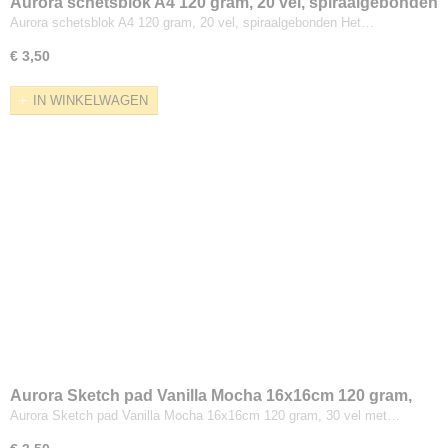
Aurora schetsblok A4 120 gram, 20 vel, spiraalgebonden
Aurora schetsblok A4 120 gram, 20 vel, spiraalgebonden Het…
€ 3,50
IN WINKELWAGEN
Aurora Sketch pad Vanilla Mocha 16x16cm 120 gram,
30 vel
Aurora Sketch pad Vanilla Mocha 16x16cm 120 gram, 30 vel met…