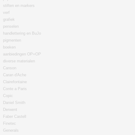
stiften en markers
verf
grafiek
penselen
handlettering en BuJo
pigmenten
boeken
aanbiedingen OP=OP
diverse materialen
Canson
Caran d'Ache
Clairefontaine
Conte a Paris
Copic
Daniel Smith
Derwent
Faber Castell
Finetec
Generals