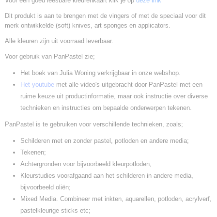
Voor een goed leesbare kleurenkaart klik je op
deze link
Dit produkt is aan te brengen met de vingers of met de speciaal voor dit
merk ontwikkelde (soft) knives, art sponges en applicators.
Alle kleuren zijn uit voorraad leverbaar.
Voor gebruik van PanPastel zie;
Het boek van Julia Woning verkrijgbaar in onze webshop.
Het youtube
met alle video's uitgebracht door PanPastel met een
ruime keuze uit productinformatie, maar ook instructie over diverse
technieken en instructies om bepaalde onderwerpen tekenen.
PanPastel is te gebruiken voor verschillende technieken, zoals;
Schilderen met en zonder pastel, potloden en andere media;
Tekenen;
Achtergronden voor bijvoorbeeld kleurpotloden;
Kleurstudies voorafgaand aan het schilderen in andere media,
bijvoorbeeld oliën;
Mixed Media. Combineer met inkten, aquarellen, potloden, acrylverf,
pastelkleurige sticks etc;