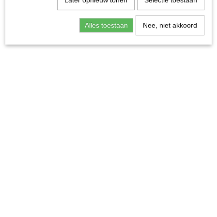
Later opnieuw tonen
Selectie toestaan
Alles toestaan
Nee, niet akkoord