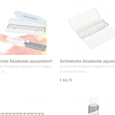
cke Akademie aquarelverf
Schmincke Akademie aquare
es op een rij in metalen blik
18 napjes in kunststof doos
e Akademie aquarelverf 12 napjes
Schmincke Akademie aquarelverf 18
j in…
in kunststof doos…
€ 64,75