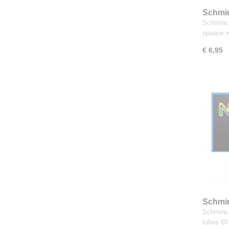
Schmin
aquare
Schminck
opaque 
€ 6,95
Schmin
Neon 5
Schminck
tubes 60