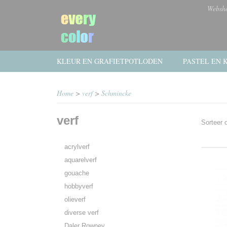
Websh
KLEUR EN GRAFIETPOTLODEN
PASTEL EN K
Home
>
verf
>
Schmincke
verf
Sorteer
acrylverf
aquarelverf
gouache
hobbyverf
olieverf
diverse verf
Daler Rowney