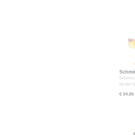
Schmin
12 napj
Schminck
op een ri
€ 34,95