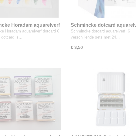
cke Horadam aquarelverf
Schmincke dotcard aquarelv
d 6 dots
verschillende sets
e Horadam aquarelverf dotcard 6
Schmincke dotcard aquarelverf, 6
 dotcard is…
verschillende sets met 24…
€ 3,50