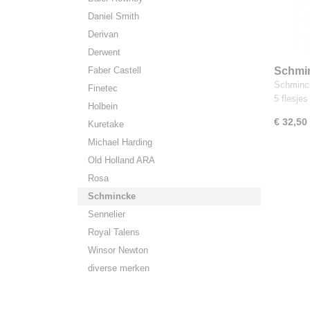
Daniel Smith
Derivan
Derwent
Faber Castell
Schmin
aquarel
Schminck
Finetec
5 flesje
Holbein
€ 32,50
Kuretake
Michael Harding
Old Holland ARA
Rosa
Schmincke
Sennelier
Royal Talens
Winsor Newton
diverse merken