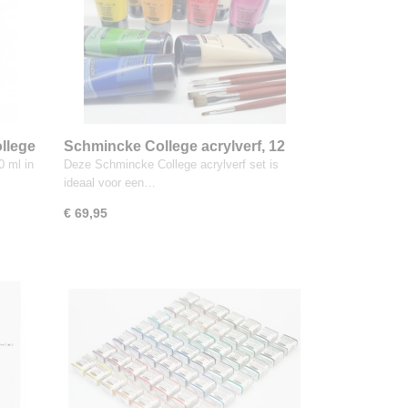
llege
Schmincke College acrylverf, 12
f zwart
tubes van 200 ml + Da Vinci
0 ml in
Deze Schmincke College acrylverf set is
penselen
ideaal voor een…
€ 69,95