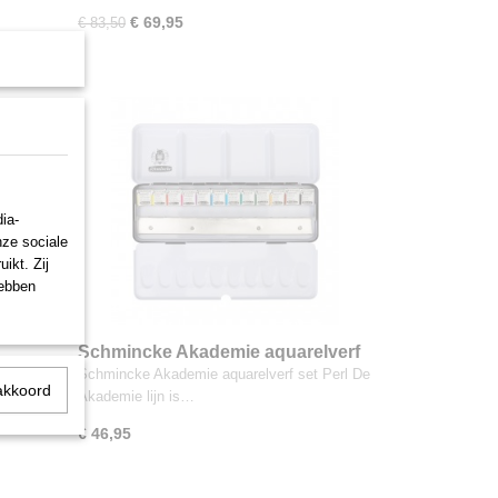
€ 69,95
€ 83,50
ia-
nze sociale
ikt. Zij
hebben
Schmincke Akademie aquarelverf
jes in
set Perl metallic 12 napjes in
 napjes
Schmincke Akademie aquarelverf set Perl De
akkoord
metalen blik
Akademie lijn is…
€ 46,95