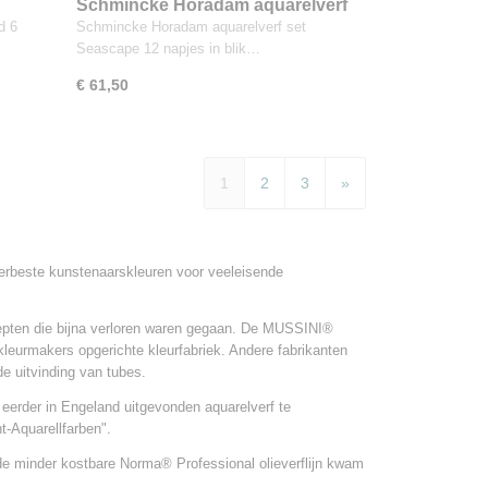
Schmincke Horadam aquarelverf
set Seascape 12 napjes in blik
d 6
Schmincke Horadam aquarelverf set
Seascape 12 napjes in blik…
€ 61,50
1
2
3
»
lerbeste kunstenaarskleuren voor veeleisende
epten die bijna verloren waren gegaan. De MUSSINI®
leurmakers opgerichte kleurfabriek. Andere fabrikanten
e uitvinding van tubes.
 eerder in Engeland uitgevonden aquarelverf te
t-Aquarellfarben".
de minder kostbare Norma® Professional olieverflijn kwam