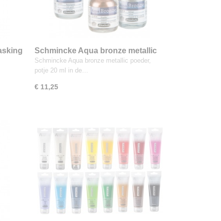
sking
Schmincke Aqua bronze metallic
poeder 20 ml
Schmincke Aqua bronze metallic poeder,
potje 20 ml in de…
€ 11,25