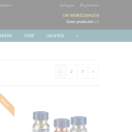
stomers
Inloggen
Registreren
UW WINKELWAGEN
Geen producten
(0)
RKERS
VERF
GRAFIEK
+
1
2
3
»
Nieuw