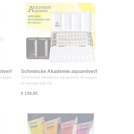
lverf
Schmincke Akademie aquarelverf
40 napjes in metalen blik
 napjes
Schmincke Akademie aquarelverf 40 napjes
in metalen blik De…
€ 139,95