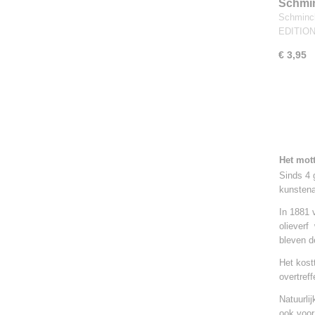
Schmin
Limited
Schminc
EDITION 
€ 3,95
Het mott
Sinds 4 
kunstena
In 1881 
olieverf
bleven d
Het kost
overtref
Natuurli
ook voor