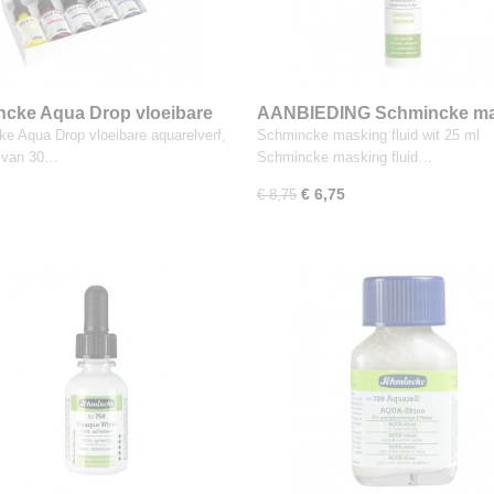
cke Aqua Drop vloeibare
AANBIEDING Schmincke ma
verf, 5 flesjes van 30 ml
fluid wit 25 ml
e Aqua Drop vloeibare aquarelverf,
Schmincke masking fluid wit 25 ml
s van 30…
Schmincke masking fluid…
€ 6,75
€ 8,75