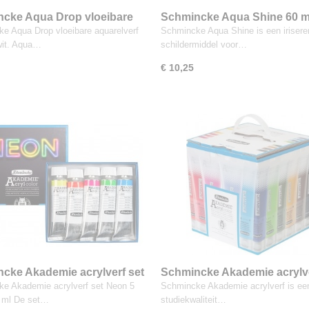
cke Aqua Drop vloeibare
Schmincke Aqua Shine 60 m
lverf opaque wit, 30 ml
aquarelmedium voor parelm
e Aqua Drop vloeibare aquarelverf
Schmincke Aqua Shine is een irisere
effect
wit. Aqua…
schildermiddel voor…
€ 10,25
cke Akademie acrylverf set
Schmincke Akademie acrylve
 tubes 60 ml
tubes van 120ml
e Akademie acrylverf set Neon 5
Schmincke Akademie acrylverf is ee
 ml De set…
studiekwaliteit…