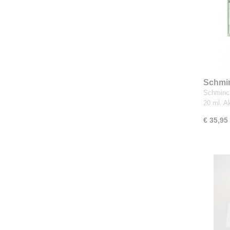
Schmi
tubes 
Schminc
20 ml. 
€ 35,95