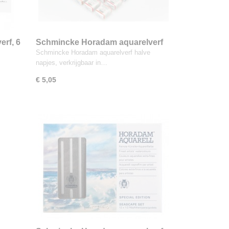
erf, 6
Schmincke Horadam aquarelverf
halve napjes
Schmincke Horadam aquarelverf halve
napjes, verkrijgbaar in…
€ 5,05