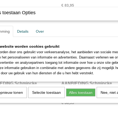
€ 83,95
 toestaan Opties
mming
Details
Over
website worden cookies gebruikt
rden door ons gebruikt voor verkeersanalyse, het aanbieden van sociale med
n het personaliseren van informatie en advertenties. Daarnaast verlenen we o
vertentie- en analysepartners toegang tot informatie over hoe u onze site gebru
e informatie gebruiken in combinatie met andere gegevens die zij mogelijk 
door uw gebruik van hun diensten of die u hen hebt verstrekt.
EDING Schmincke
AANBIEDING Schmincke
ie aquarelverf Limited
Akademie aquarelverf 12 nap
e Akademie aquarelverf Limited
Schmincke Akademie aquarelverf 12
opnieuw tonen
Selectie toestaan
Alles toestaan
Nee, niet 
n 12 napjes
metalen blik
12 napjes…
in metalen blik…
€ 38,95