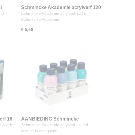
l
Schmincke Akademie acrylverf 120
oer
ml
nd
Schmincke Akademie acrylverf 120 ml
Schmincke Akademie…
€ 5,50
rf 16
AANBIEDING Schmincke
Akademie acrylverf limited
n goede
Schmincke Akademie acrylverf limited
colours, 8 x 250 ml
colours is een goede…