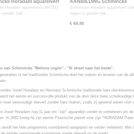
cke Horadam aquarelverf
AANBIEDING Schmincke
 Edition metallic half napje
Horadam aquarelverf Gold 6
ke Horadam aquarelverf LIMITED
Schmincke Horadam aquarelverf Gol
napjes in gouden blik
metallic half…
napjes in gouden blik…
€ 69,95
o van Schmincke "Meliora cogito" - "Ik streef naar het beste".
generaties is het traditionele Schmincke-doel het maken en leveren van de al
ars.
vonden Josef Horadam en Hermann Schmincke traditionele hars-olie-kleurrec
 werd het eerste en succesvolle produkt van de door deze twee scheikundige k
e meer eenvoudige olieverf zonder hars maken, zoals zij gewend waren vóór d
te Josef Horadam nog 11 jaar om "zijn" aquarellijn verder te verbeteren om de
fen. In 1892 kreeg hij zijn eerste Pruisische patent voor zijn "HORADAM Paten
jk wordt het hele programma voortdurend aangepast en verder verbeterd. Met 
 de minder vermogende kunstenaar goede olieverf op de markt.