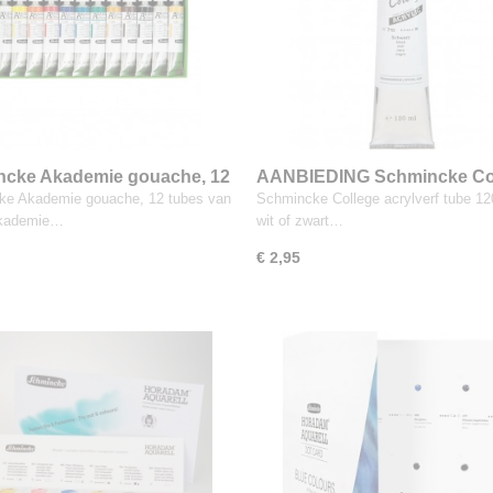
ncke Akademie gouache, 12
AANBIEDING Schmincke Co
van 20 ml
acrylverf tube 120 ml in wit o
ke Akademie gouache, 12 tubes van
Schmincke College acrylverf tube 12
Akademie…
wit of zwart…
€ 2,95