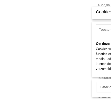
€ 27,95
Cookies
Toeste
Op deze 
Cookies wo
functies e
media-, ad
kunnen dez
verzameld 
AANBI
Akadem
Schminck
Later 
Editio
Edition 
€ 43,75