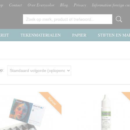
op
Contact
Over Everycolor
Blog
Privacy
Information foreign cu
RIJT
TEKENMATERIALEN
PAPIER
STIFTEN EN MA
 op:
Nieuw