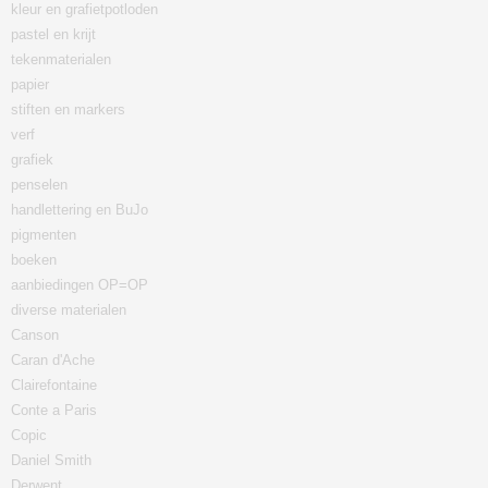
kleur en grafietpotloden
pastel en krijt
tekenmaterialen
papier
stiften en markers
verf
grafiek
penselen
handlettering en BuJo
pigmenten
boeken
aanbiedingen OP=OP
diverse materialen
Canson
Caran d'Ache
Clairefontaine
Conte a Paris
Copic
Daniel Smith
Derwent