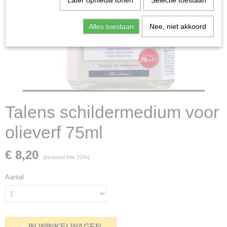
Later opnieuw tonen
Selectie toestaan
Alles toestaan
Nee, niet akkoord
Talens schildermedium voor
olieverf 75ml
€ 8,20
(inclusief btw 21%)
Aantal
IN WINKELWAGEN