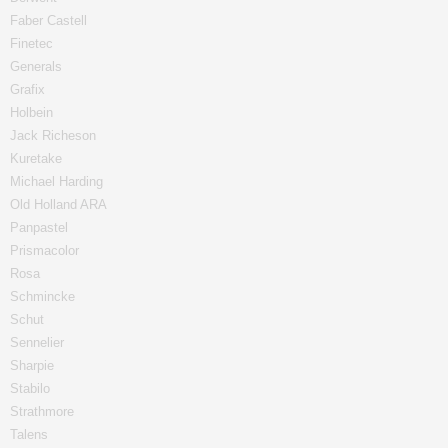
Faber Castell
Finetec
Generals
Grafix
Holbein
Jack Richeson
Kuretake
Michael Harding
Old Holland ARA
Panpastel
Prismacolor
Rosa
Schmincke
Schut
Sennelier
Sharpie
Stabilo
Strathmore
Talens