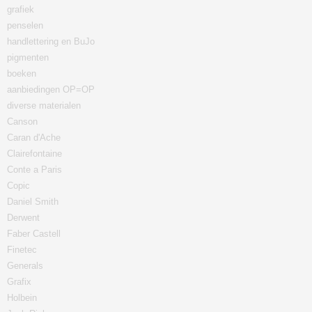
grafiek
penselen
handlettering en BuJo
pigmenten
boeken
aanbiedingen OP=OP
diverse materialen
Canson
Caran d'Ache
Clairefontaine
Conte a Paris
Copic
Daniel Smith
Derwent
Faber Castell
Finetec
Generals
Grafix
Holbein