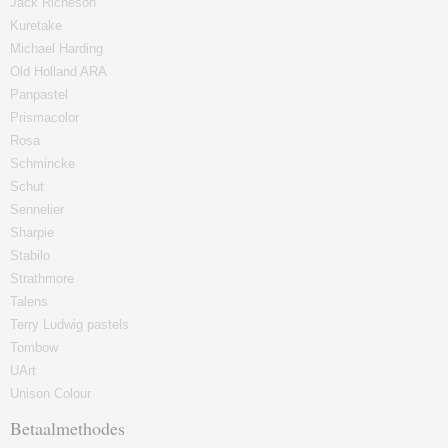
Jack Richeson
Kuretake
Michael Harding
Old Holland ARA
Panpastel
Prismacolor
Rosa
Schmincke
Schut
Sennelier
Sharpie
Stabilo
Strathmore
Talens
Terry Ludwig pastels
Tombow
UArt
Unison Colour
Betaalmethodes