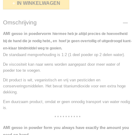
IN WINKELWAGEN
Omschrijving
AMI gesso in poedervorm
hiermee heb je altijd precies de hoeveelheid
bij de hand die je nodig hebt., en hoef je geen overtollig of uitgedroogd kant-
en-klaar bindmiddel weg te gooien.
De standaard mengverhouding is 1:2 (1 deel poeder op 2 delen water).
De viscositeit kan naar wens worden aangepast door meer water of
poeder toe te voegen.
Dit product is wit, veganistisch en vrij van pesticiden en
conserveringsmiddelen. Het bevat titaniumdioxide voor een extra hoge
dekking.
Een duurzaam product, omdat er geen onnodig transport van water nodig
is.
* * * * * * * * * *
AMI gesso in powder form you always have exactly the amount you
need on hand.