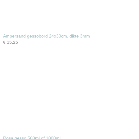
Ampersand gessobord 24x30cm, dikte 3mm
€ 15,25
Rosa gesso 500ml of 1000ml