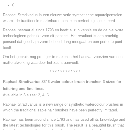
6
Raphael Stradivarius is een nieuwe serie synthetische aquarelpenselen
waarbij de traditionele marterharen penselen perfect zijn geimiteerd.
Raphael bestaat al sinds 1793 en heeft al zijn kennis en de de nieuwste
technologieen gebruikt voor dit penseel. Het resultaat is een prachtig
penseel dat goed zijn vorm behoud, lang meegaat en een perfecte punt
heeft.
Om het gebruik nog prettiger te maken is het handvat voorzien van een
matte afwerking waardoor het zacht aanvoelt.
* * * * * * * * * * * *
Raphael Stradivarius 8346 water colour brush trencher, 3 sizes for
lettering and fine lines.
Available in 3 sizes: 2, 4, 6.
Raphael Stradivarius is a new range of synthetic watercolour brushes in
which the traditional sable hair brushes have been perfectly imitated.
Raphael has been around since 1793 and has used all its knowledge and
the latest technologies for this brush. The result is a beautiful brush that