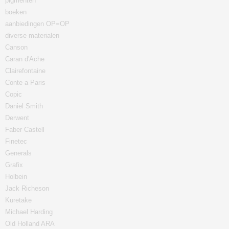
pigmenten
boeken
aanbiedingen OP=OP
diverse materialen
Canson
Caran d'Ache
Clairefontaine
Conte a Paris
Copic
Daniel Smith
Derwent
Faber Castell
Finetec
Generals
Grafix
Holbein
Jack Richeson
Kuretake
Michael Harding
Old Holland ARA