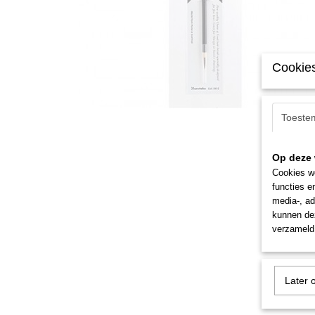
Cookies
Toeste
Op deze 
Cookies wo
functies e
media-, ad
kunnen dez
verzameld 
Later 