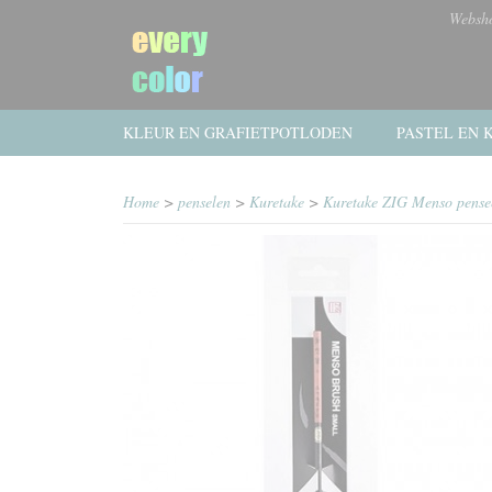
Websh
KLEUR EN GRAFIETPOTLODEN
PASTEL EN K
Home
>
penselen
>
Kuretake
>
Kuretake ZIG Menso pense