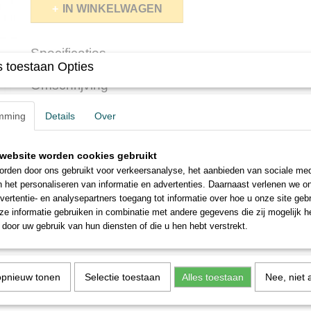
IN WINKELWAGEN
Specificaties
 toestaan Opties
Productcode
1736-9360
Omschrijving
Netto gewicht
0,10 Kg
Bruto gewicht
0,10 Kg
Kuretake ZIG Menso penseel small en medium Prachtig fijn pens
mming
Details
Over
aanbrengen van details, fijne lijnen, kleine vlakken en andere fij
​Gemaakt van een mix van echt paarden- en geitenhaar.
website worden cookies gebruikt
* * * * * * * * * *
rden door ons gebruikt voor verkeersanalyse, het aanbieden van sociale med
n het personaliseren van informatie en advertenties. Daarnaast verlenen we o
Kuretake ZIG Menso brush small and medium Beautiful fine brush
vertentie- en analysepartners toegang tot informatie over hoe u onze site gebru
fine lines, small areas and other fine applications.
e informatie gebruiken in combinatie met andere gegevens die zij mogelijk 
Made from a mix of real horse and goat hair.
door uw gebruik van hun diensten of die u hen hebt verstrekt.
opnieuw tonen
Selectie toestaan
Alles toestaan
Nee, niet 
Save