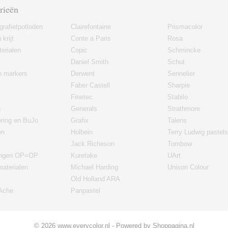
rieën
grafietpotloden
Clairefontaine
Prismacolor
 krijt
Conte a Paris
Rosa
erialen
Copic
Schmincke
Daniel Smith
Schut
en markers
Derwent
Sennelier
Faber Castell
Sharpie
Finetec
Stabilo
n
Generals
Strathmore
ering en BuJo
Grafix
Talens
en
Holbein
Terry Ludwig pastels
Jack Richeson
Tombow
ingen OP=OP
Kuretake
UArt
materialen
Michael Harding
Unison Colour
Old Holland ARA
'Ache
Panpastel
© 2026 www.everycolor.nl - Powered by Shoppagina.nl