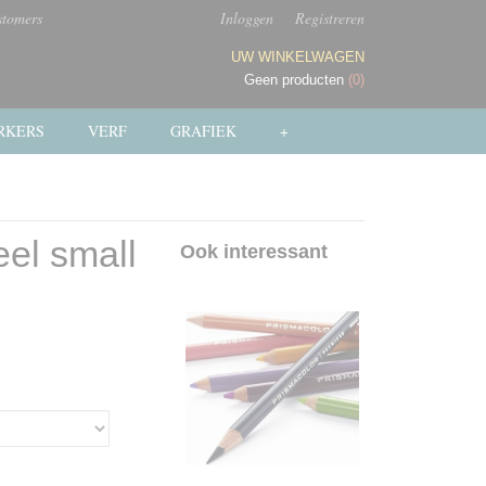
stomers
Inloggen
Registreren
UW WINKELWAGEN
Geen producten
(0)
RKERS
VERF
GRAFIEK
+
el small
Ook interessant