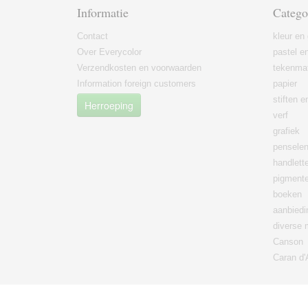
Informatie
Catego
Contact
kleur en 
Over Everycolor
pastel en
Verzendkosten en voorwaarden
tekenmat
Information foreign customers
papier
stiften 
Herroeping
verf
grafiek
pensele
handlett
pigment
boeken
aanbied
diverse 
Canson
Caran d