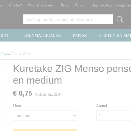
op
Contact
Over Everycolor
Blog
Privacy
Information foreign cu
RIJT
TEKENMATERIALEN
PAPIER
STIFTEN EN MA
el small en medium
Kuretake ZIG Menso pense
en medium
€ 8,75
(inclusief btw 21%)
Maat
Aantal