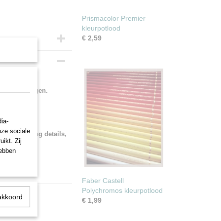
Prismacolor Premier
kleurpotlood
€ 2,59
eel voor het
ne toepassingen.
ia-
nze sociale
 for applying details,
ikt. Zij
hebben
Faber Castell
Polychromos kleurpotlood
akkoord
€ 1,99