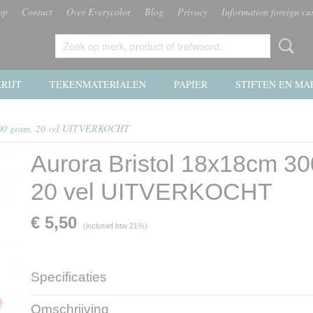
op
Contact
Over Everycolor
Blog
Privacy
Information foreign cu
RIJT
TEKENMATERIALEN
PAPIER
STIFTEN EN MA
 300 gram, 20 vel UITVERKOCHT
Aurora Bristol 18x18cm 30
20 vel UITVERKOCHT
€ 5,50
(inclusief btw 21%)
Specificaties
Netto gewicht
0,40 Kg
Omschrijving