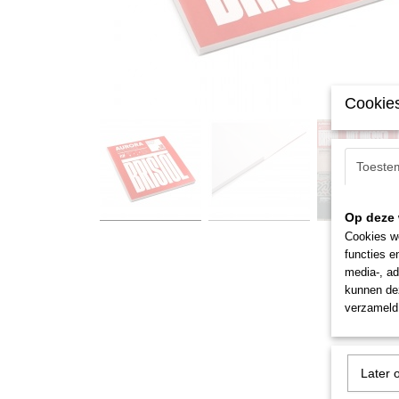
Cookies
Toeste
Op deze 
Cookies wo
functies e
media-, ad
kunnen dez
verzameld 
Later 