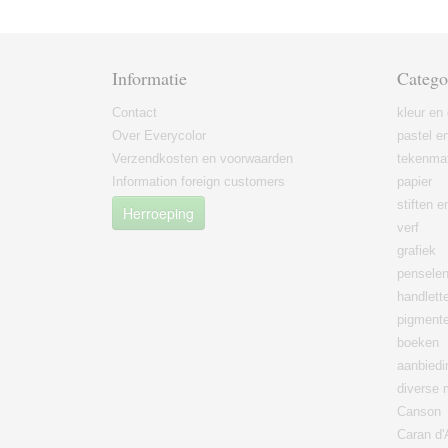
Informatie
Catego
Contact
kleur en 
Over Everycolor
pastel en
Verzendkosten en voorwaarden
tekenmat
Information foreign customers
papier
stiften 
Herroeping
verf
grafiek
pensele
handlett
pigment
boeken
aanbied
diverse 
Canson
Caran d