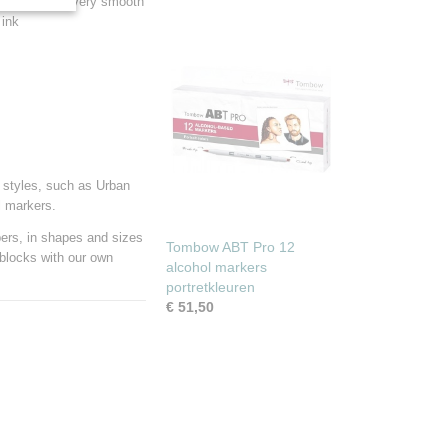
stol paper is very smooth
 ink
 styles, such as Urban
ol markers.
pers, in shapes and sizes
Tombow ABT Pro 12
 blocks with our own
alcohol markers
portretkleuren
€ 51,50