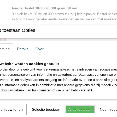
Bruto gewicht
0,40 Kg
Aurora Bristol 18x18cm 300 gram, 20 vel
Dit blok bevat 20 vellen 300 grams zuurvrij bristolpapier. Bristol papier
zich prima voor gedetailleerde tekeningen en het werken met markers
Het papier is:
 toestaan Opties
niet gecoat
zuurvrij
mming
Details
Over
glad oppervlak
verouderingsbestendig
recyclebaar
website worden cookies gebruikt
rden door ons gebruikt voor verkeersanalyse, het aanbieden van sociale med
Aurora is een jong merk uit Estland dat zich richt op de tekenstijlen 
n het personaliseren van informatie en advertenties. Daarnaast verlenen we o
Sketchting, realistisch tekenen op glad paper en het werken met alc
vertentie- en analysepartners toegang tot informatie over hoe u onze site gebru
Uit hun assortiment hebben we de leukste teken-en schilderpapieren 
e informatie gebruiken in combinatie met andere gegevens die zij mogelijk 
maten die net even wat afwijken van de gangbare assortimenten. Ook
door uw gebruik van hun diensten of die u hen hebt verstrekt.
voorzien van onze eigen omslag en zijn daarmee de leverancier van 
* * * * * * * * * * *
opnieuw tonen
Selectie toestaan
Alles toestaan
Nee, niet 
Aurora Bristol 18x18cm 300 gram, 20 sheets