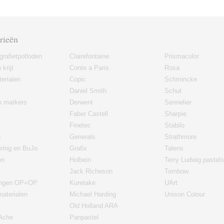
rieën
grafietpotloden
Clairefontaine
Prismacolor
 krijt
Conte a Paris
Rosa
erialen
Copic
Schmincke
Daniel Smith
Schut
en markers
Derwent
Sennelier
Faber Castell
Sharpie
Finetec
Stabilo
n
Generals
Strathmore
ering en BuJo
Grafix
Talens
en
Holbein
Terry Ludwig pastels
Jack Richeson
Tombow
ingen OP=OP
Kuretake
UArt
materialen
Michael Harding
Unison Colour
Old Holland ARA
'Ache
Panpastel