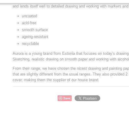
This block contains 20 sheets of 300-gram acid-free Bristol paper. Bri
and lends itself well to detailed drawing and working with markers and
uncoated
acid-free
smooth surface
ageing-resistant
recyclable
Aurora is a young brand from Estonia that focuses on today's drawing
Sketching, realistic drawing on smooth paper and working with alcoh
From their range, we have chosen the nicest drawing and painting pa
that are slightly different from the usual ranges. They also provided 2
cover, making them the supplier of our house brand.
Save