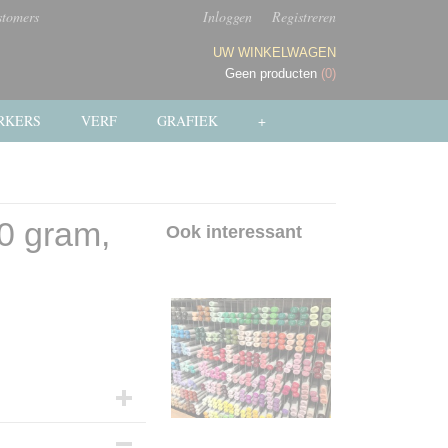
stomers
Inloggen
Registreren
UW WINKELWAGEN
Geen producten
(0)
RKERS
VERF
GRAFIEK
+
0 gram,
Ook interessant