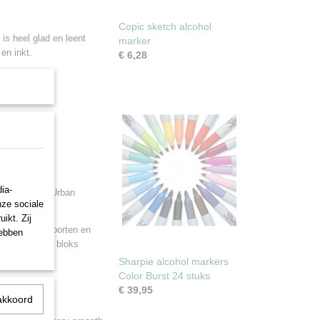
Copic sketch alcohol
 is heel glad en leent
marker
 en inkt.
€ 6,28
ia-
van nu, zoals Urban
nze sociale
oholmarkers.
ikt. Zij
gekozen, in soorten en
hebben
 hebben ze 2 bloks
ons huismerk.
Sharpie alcohol markers
Color Burst 24 stuks
€ 39,95
akkoord