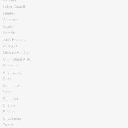
Derwent
Faber Castell
Finetec
Generals
Grafix
Holbein
Jack Richeson
Kuretake
Michael Harding
Old Holland ARA
Panpastel
Prismacolor
Rosa
Schmincke
Schut
Sennelier
Sharpie
Stabilo
Strathmore
Talens