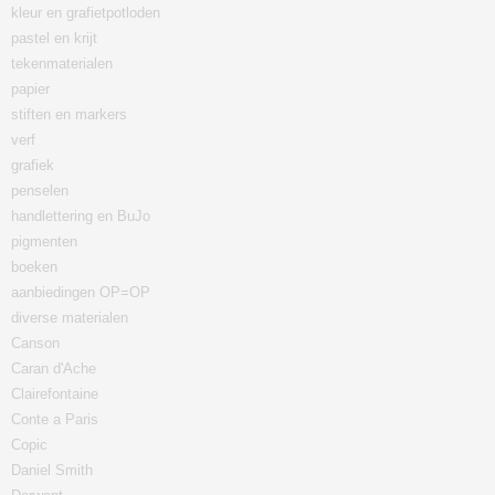
kleur en grafietpotloden
pastel en krijt
tekenmaterialen
papier
stiften en markers
verf
grafiek
penselen
handlettering en BuJo
pigmenten
boeken
aanbiedingen OP=OP
diverse materialen
Canson
Caran d'Ache
Clairefontaine
Conte a Paris
Copic
Daniel Smith