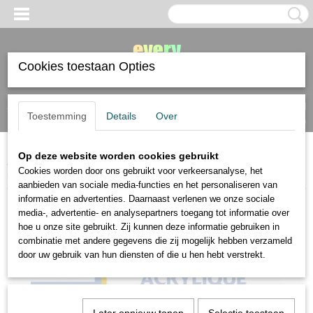
Cookies toestaan Opties
Inloggen
Registreren
UW WINKELWAGEN
Toestemming
Details
Over
Geen producten
(0)
Op deze website worden cookies gebruikt
Home
>
papier
>
papier voor olie en acrylverf
>
Clairefontaine papier
Cookies worden door ons gebruikt voor verkeersanalyse, het
voor gouache en acryl 24x32cm 360 gram 6 vel
aanbieden van sociale media-functies en het personaliseren van
informatie en advertenties. Daarnaast verlenen we onze sociale
media-, advertentie- en analysepartners toegang tot informatie over
hoe u onze site gebruikt. Zij kunnen deze informatie gebruiken in
combinatie met andere gegevens die zij mogelijk hebben verzameld
door uw gebruik van hun diensten of die u hen hebt verstrekt.