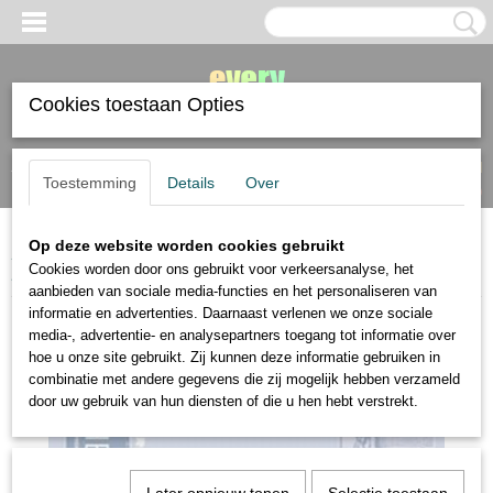
Cookies toestaan Opties
Inloggen
Registreren
UW WINKELWAGEN
Toestemming
Details
Over
Geen producten
(0)
Op deze website worden cookies gebruikt
Home
>
Schut
>
Schut Terschelling hot pressed aquarelpapier 30x40cm
Cookies worden door ons gebruikt voor verkeersanalyse, het
300 gram 20 vel
aanbieden van sociale media-functies en het personaliseren van
informatie en advertenties. Daarnaast verlenen we onze sociale
media-, advertentie- en analysepartners toegang tot informatie over
hoe u onze site gebruikt. Zij kunnen deze informatie gebruiken in
combinatie met andere gegevens die zij mogelijk hebben verzameld
door uw gebruik van hun diensten of die u hen hebt verstrekt.