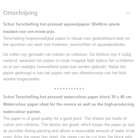
Omschrijving
Schut Terschelling hot pressed aquarelpapier 30x40cm
goede
kwaliteit voor een mooie prijs.
Terschelling hotpressed/glad papier is ideaal voor gedetailleerd werk en
het opzetten van werk met fineliners, brushstiften of aquarelpotloden.
De vellen zijn gemaakt van katoen en cellulose. De blokken zijn 4 zijdig
verlijmd, waardoor het papier zo strak mogelijk blijft tijdens het schilderen
en er een redelijke hoeveelheid water kan worden gebruikt. Nadat het
papier gedroogd is kan het papier met een afbreekmesje van het blok
worden losgesneden.
* * * * * * * * * * *
Schut Terschelling hot pressed watercolour paper block 30 x 40 cm
W
atercolour paper ideal for the novice as well as the high-producing
watercolour painter.
The paper is of good quality for a good price. The sheets are made of
cotton and cellulose. The blocks are glued, which keeps the paper as taut
as possible during painting and allows a reasonable amount of water to be
used. After the paper has dried, the paper can be cut from the block with