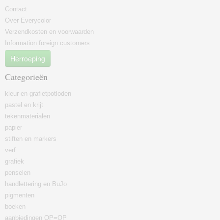
Contact
Over Everycolor
Verzendkosten en voorwaarden
Information foreign customers
Herroeping
Categorieën
kleur en grafietpotloden
pastel en krijt
tekenmaterialen
papier
stiften en markers
verf
grafiek
penselen
handlettering en BuJo
pigmenten
boeken
aanbiedingen OP=OP