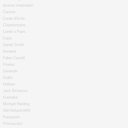
diverse materialen
Canson
Caran d'Ache
Clairefontaine
Conte a Paris
Copic
Daniel Smith
Derwent
Faber Castell
Finetec
Generals
Grafix
Holbein
Jack Richeson
Kuretake
Michael Harding
Old Holland ARA
Panpastel
Prismacolor