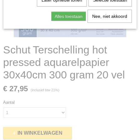
Later opnieuw tonen
Selectie toestaan
Alles toestaan
Nee, niet akkoord
Schut Terschelling hot
pressed aquarelpapier
30x40cm 300 gram 20 vel
€ 27,95
(inclusief btw 21%)
Aantal
IN WINKELWAGEN