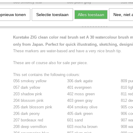
305 smokey teal
808 plum gray
910 wa
opnieuw tonen
Selectie toestaan
Alles toestaan
Nee, niet 
Tips voor het gebruik van de brushpen
* * * * * * * * * *
Kuretake ZIG clean color real brush set A 30 watercolour brush 
only from Japan. Perfect for quick illustrating, sketching, desig
These markers are water-based and have a very nice brush tip.
These are of course also for sale per piece.
This set contains the following colours:
056 smokey yellow
306 dark agate
809 pur
057 dark yellow
401 evergreen
810 lig
203 shadow pink
402 moss green
811 re
204 blossom pink
403 green gray
812 de
205 dark blossom pink
404 smokey olive
905 co
206 dark peony
405 dark green
906 co
207 bordeaux red
601 sand
907 wa
208 deep vermillion
603 mocha brown
908 wa