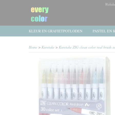
Websh
KLEUR EN GRAFIETPOTLODEN
PASTEL EN K
Home
>
Kuretake
>
Kuretake ZIG clean color real brush s