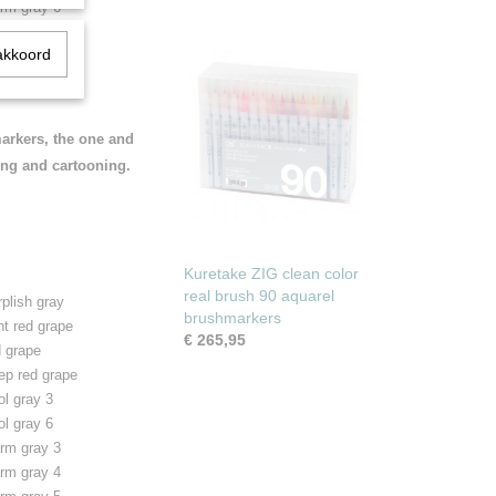
rm gray 6
akkoord
markers, the one and
ning and cartooning.
Kuretake ZIG clean color
real brush 90 aquarel
plish gray
brushmarkers
ht red grape
€ 265,95
d grape
ep red grape
ol gray 3
ol gray 6
rm gray 3
rm gray 4