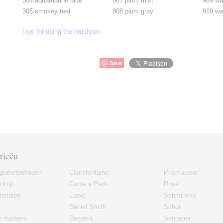
304 aquamarine blue
807 plum mist
909 wa
305 smokey teal
808 plum gray
910 wa
Tips for using the brushpen
Save
rieën
grafietpotloden
Clairefontaine
Prismacolor
 krijt
Conte a Paris
Rosa
erialen
Copic
Schmincke
Daniel Smith
Schut
en markers
Derwent
Sennelier