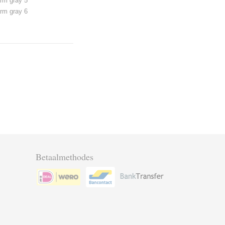
rm gray 5
rm gray 6
Betaalmethodes