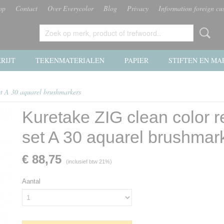
op
Contact
Over Everycolor
Blog
Privacy
Information foreign cu
RIJT
TEKENMATERIALEN
PAPIER
STIFTEN EN MA
et A 30 aquarel brushmarkers
Kuretake ZIG clean color r
set A 30 aquarel brushmar
€ 88,75
(inclusief btw 21%)
Aantal