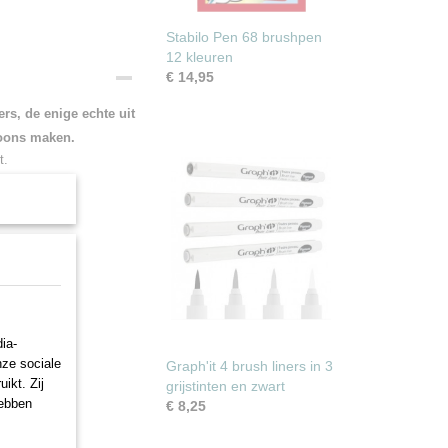
Stabilo Pen 68 brushpen
12 kleuren
€ 14,95
rs, de enige echte uit
toons maken.
t.
 stuk te koop.
plish gray
ht red grape
d grape
ep red grape
ia-
ol gray 3
nze sociale
Graph'it 4 brush liners in 3
ol gray 6
ikt. Zij
grijstinten en zwart
rm gray 3
hebben
€ 8,25
rm gray 4
rm gray 5