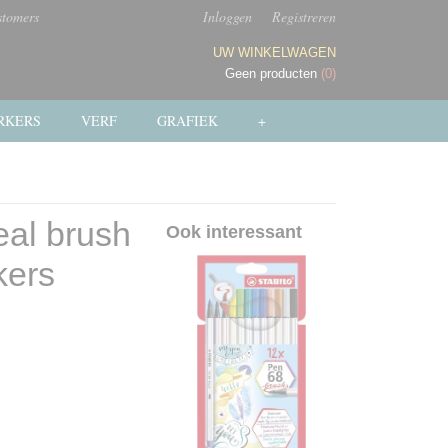
stomers
Inloggen
Registreren
UW WINKELWAGEN
Geen producten
(0)
RKERS
VERF
GRAFIEK
+
eal brush
Ook interessant
kers