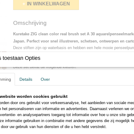
IN WINKELWAGEN
Omschrijving
Kuretake ZIG clean color real brush set A 30 aquarelpenseelmarke
Japan. Perfect voor snel illustreren, schetsen, ontwerpen en car
Deze stiften zijn op waterbasis en hebben een hele mooie penseelpun
 toestaan Opties
Deze Kuretake ZIG clean color real brush is natuurlijk bij ons ook per
Deze set bevat de volgende kleuren:
056 smokey yellow
306 dark agate
809 pur
mming
Details
Over
057 dark yellow
401 evergreen
810 lig
203 shadow pink
402 moss green
811 re
website worden cookies gebruikt
204 blossom pink
403 green gray
812 de
rden door ons gebruikt voor verkeersanalyse, het aanbieden van sociale med
205 dark blossom pink
404 smokey olive
905 co
n het personaliseren van informatie en advertenties. Daarnaast verlenen we o
206 dark peony
405 dark green
906 co
vertentie- en analysepartners toegang tot informatie over hoe u onze site gebru
207 bordeaux red
601 sand
907 wa
e informatie gebruiken in combinatie met andere gegevens die zij mogelijk 
208 deep vermillion
603 mocha brown
908 wa
door uw gebruik van hun diensten of die u hen hebt verstrekt.
304 aquamarine blue
807 plum mist
909 wa