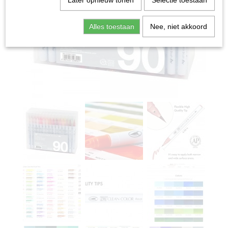
Later opnieuw tonen
Selectie toestaan
Alles toestaan
Nee, niet akkoord