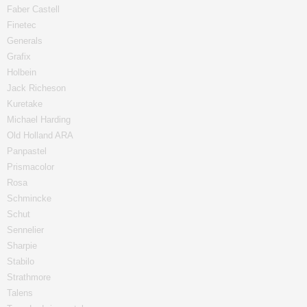
Faber Castell
Finetec
Generals
Grafix
Holbein
Jack Richeson
Kuretake
Michael Harding
Old Holland ARA
Panpastel
Prismacolor
Rosa
Schmincke
Schut
Sennelier
Sharpie
Stabilo
Strathmore
Talens