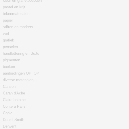
kleur en grafietpotloden
pastel en krijt
tekenmaterialen
papier
stiften en markers
verf
grafiek
penselen
handlettering en BuJo
pigmenten
boeken
aanbiedingen OP=OP
diverse materialen
Canson
Caran d'Ache
Clairefontaine
Conte a Paris
Copic
Daniel Smith
Derwent