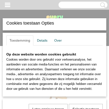
Cookies toestaan Opties
Inloggen
Registreren
UW WINKELWAGEN
Toestemming
Details
Over
Geen producten
(0)
Op deze website worden cookies gebruikt
Home
>
diverse materialen
>
tekenstandaard ezel
>
Kangaro presentatie en
Cookies worden door ons gebruikt voor verkeersanalyse, het
atelier ezel
aanbieden van sociale media-functies en het personaliseren van
informatie en advertenties. Daarnaast verlenen we onze sociale
media-, advertentie- en analysepartners toegang tot informatie over
hoe u onze site gebruikt. Zij kunnen deze informatie gebruiken in
combinatie met andere gegevens die zij mogelijk hebben verzameld
door uw gebruik van hun diensten of die u hen hebt verstrekt.