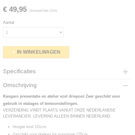
€ 49,95
(inclusief btw 21%)
Aantal
IN WINKELWAGEN
Specificaties
Productcode leverancier
Omschrijving
K830005
Kangaro presentatie en atelier ezel driepoot
Zeer geschikt voor
gebruik in etalages of tentoonstellingen.
VERZENDING VINDT PLAATS VANUIT ONZE NEDERLANDSE
LEVERANCIER. LEVERING ALLEEN BINNEN NEDERLAND.
Hoogte ezel 151cm.
Geschikt voor doeken tot maximaal 125cm.