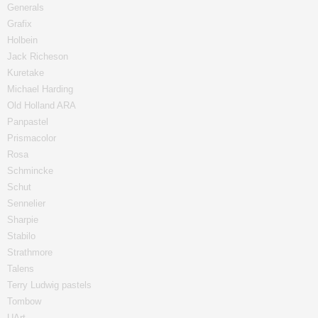
Generals
Grafix
Holbein
Jack Richeson
Kuretake
Michael Harding
Old Holland ARA
Panpastel
Prismacolor
Rosa
Schmincke
Schut
Sennelier
Sharpie
Stabilo
Strathmore
Talens
Terry Ludwig pastels
Tombow
UArt