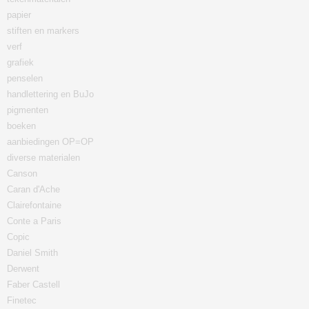
papier
stiften en markers
verf
grafiek
penselen
handlettering en BuJo
pigmenten
boeken
aanbiedingen OP=OP
diverse materialen
Canson
Caran d'Ache
Clairefontaine
Conte a Paris
Copic
Daniel Smith
Derwent
Faber Castell
Finetec