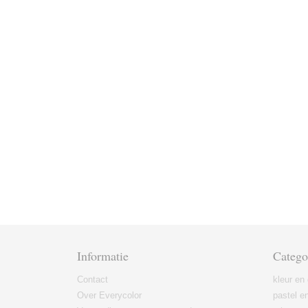
Informatie
Catego
Contact
kleur en 
Over Everycolor
pastel en