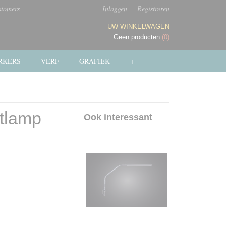
stomers
Inloggen
Registreren
UW WINKELWAGEN
Geen producten
(0)
RKERS
VERF
GRAFIEK
+
htlamp
Ook interessant