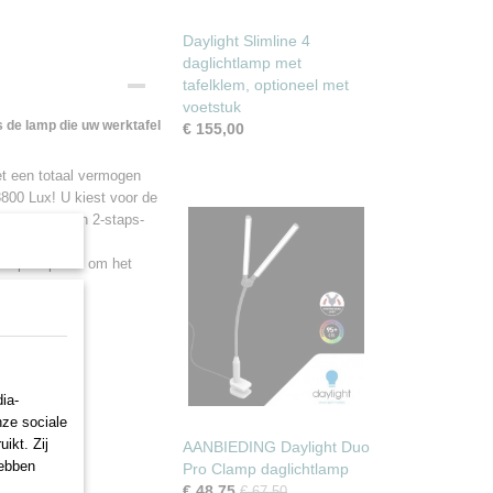
Daylight Slimline 4
daglichtlamp met
tafelklem, optioneel met
voetstuk
s de lamp die uw werktafel
€ 155,00
t een totaal vermogen
3800 Lux! U kiest voor de
oorzien van een 2-staps-
e kap helpen u om het
ia-
nze sociale
ikt. Zij
AANBIEDING Daylight Duo
hebben
Pro Clamp daglichtlamp
€ 48,75
€ 67,50