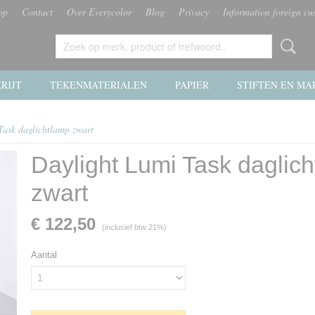
op
Contact
Over Everycolor
Blog
Privacy
Information foreign cu
RIJT
TEKENMATERIALEN
PAPIER
STIFTEN EN MA
Task daglichtlamp zwart
Daylight Lumi Task daglic
zwart
€ 122,50
(inclusief btw 21%)
Aantal