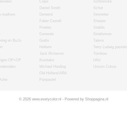
erialen
Copic
Schmincke
Daniel Smith
Schut
en markers
Derwent
Sennelier
Faber Castell
Sharpie
Finetec
Stabilo
n
Generals
Strathmore
ering en BuJo
Grafix
Talens
en
Holbein
Terry Ludwig pastels
Jack Richeson
Tombow
ingen OP=OP
Kuretake
UArt
materialen
Michael Harding
Unison Colour
Old Holland ARA
'Ache
Panpastel
© 2026 www.everycolor.nl - Powered by Shoppagina.nl