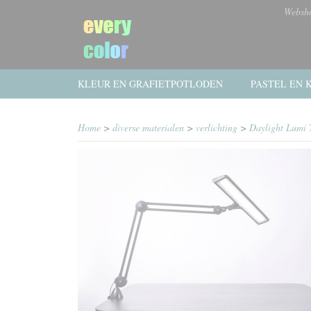
Websh
KLEUR EN GRAFIETPOTLODEN
PASTEL EN K
Home
>
diverse materialen
>
verlichting
>
Daylight Lumi 