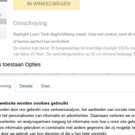
IN WINKELWAGEN
Omschrijving
Daylight Lumi Task daglichtlamp zwart.
Stop met zoeken, want dit i
of bureau perfect kan verlichten!
De slanke kap bevat 78 hoogwaardige en krachtige Daylight LED's me
van bijna 15 Watt. De verlichtingssterkte op 30 cm afstand bedraagt 
volle lichtsterkte of voor een gedimde stand. De aan-uit tiptoets is v
 toestaan Opties
dimmer: 100% en 50%.
De lange arm (totale lengte 98 cm) en de in alle richtingen verstelbar
licht te richten op de plaats waar u het nodig heeft.
Wordt geleverd met een stevige tafelklem.
mming
Details
Over
Overige specificaties van de Daylight Lumi Task daglichtlamp ;
website worden cookies gebruikt
Kleurtemperatuur LED's: 6000 Kelvin
rden door ons gebruikt voor verkeersanalyse, het aanbieden van sociale med
Energieverbruik: 15 Watt
n het personaliseren van informatie en advertenties. Daarnaast verlenen we o
Versterkte arm (inwendig geveerd) met sterke scharnieren
vertentie- en analysepartners toegang tot informatie over hoe u onze site gebru
Breedte van de kap: 51 cm
e informatie gebruiken in combinatie met andere gegevens die zij mogelijk 
Max. lengte van de arm: 98 cm
door uw gebruik van hun diensten of die u hen hebt verstrekt.