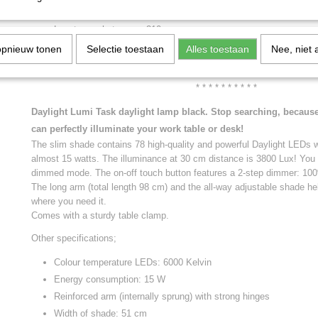
Gewicht: 2,0 kg
Lengte van het snoer: 210 cm
Inclusief stevige tafelklem (maximale bladdikte 6,5 cm)
opnieuw tonen
Selectie toestaan
Alles toestaan
Nee, niet 
2 jaar fabrieksgarantie
* * * * * * * * * *
Daylight Lumi Task daylight lamp black. Stop searching, because 
can perfectly illuminate your work table or desk!
The slim shade contains 78 high-quality and powerful Daylight LEDs wi
almost 15 watts. The illuminance at 30 cm distance is 3800 Lux! You 
dimmed mode. The on-off touch button features a 2-step dimmer: 1
The long arm (total length 98 cm) and the all-way adjustable shade hel
where you need it.
Comes with a sturdy table clamp.
Other specifications;
Colour temperature LEDs: 6000 Kelvin
Energy consumption: 15 W
Reinforced arm (internally sprung) with strong hinges
Width of shade: 51 cm