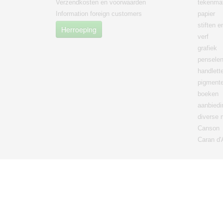
Verzendkosten en voorwaarden
tekenmat
Information foreign customers
papier
stiften 
Herroeping
verf
grafiek
pensele
handlett
pigment
boeken
aanbied
diverse 
Canson
Caran d