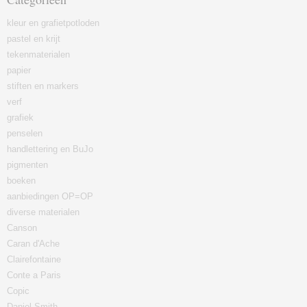
kleur en grafietpotloden
pastel en krijt
tekenmaterialen
papier
stiften en markers
verf
grafiek
penselen
handlettering en BuJo
pigmenten
boeken
aanbiedingen OP=OP
diverse materialen
Canson
Caran d'Ache
Clairefontaine
Conte a Paris
Copic
Daniel Smith