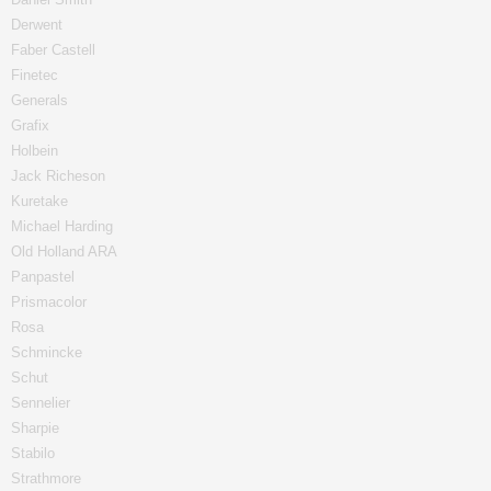
Derwent
Faber Castell
Finetec
Generals
Grafix
Holbein
Jack Richeson
Kuretake
Michael Harding
Old Holland ARA
Panpastel
Prismacolor
Rosa
Schmincke
Schut
Sennelier
Sharpie
Stabilo
Strathmore