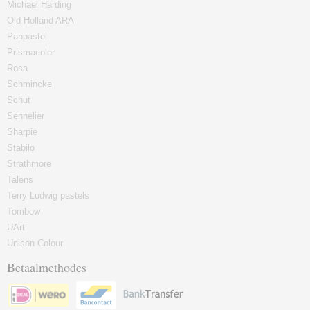
Michael Harding
Old Holland ARA
Panpastel
Prismacolor
Rosa
Schmincke
Schut
Sennelier
Sharpie
Stabilo
Strathmore
Talens
Terry Ludwig pastels
Tombow
UArt
Unison Colour
Betaalmethodes