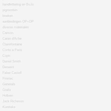
handlettering en BuJo
pigmenten
boeken
aanbiedingen OP=OP
diverse materialen
Canson
Caran d'Ache
Clairefontaine
Conte a Paris
Copic
Daniel Smith
Derwent
Faber Castell
Finetec
Generals
Grafix
Holbein
Jack Richeson
Kuretake