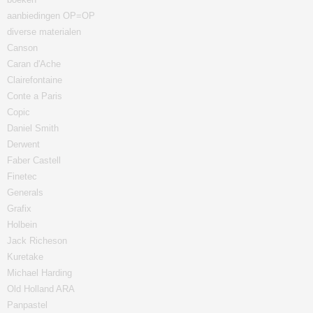
aanbiedingen OP=OP
diverse materialen
Canson
Caran d'Ache
Clairefontaine
Conte a Paris
Copic
Daniel Smith
Derwent
Faber Castell
Finetec
Generals
Grafix
Holbein
Jack Richeson
Kuretake
Michael Harding
Old Holland ARA
Panpastel