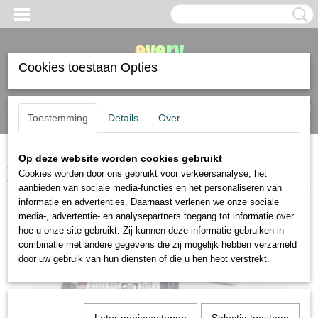
Cookies toestaan Opties
Inloggen
Registreren
UW WINKELWAGEN
Toestemming
Details
Over
Geen producten
(0)
Op deze website worden cookies gebruikt
Home
>
verf
>
Daniel Smith
>
Daniel Smith aquarelverf set Autumn 3x5
Cookies worden door ons gebruikt voor verkeersanalyse, het
ml
aanbieden van sociale media-functies en het personaliseren van
informatie en advertenties. Daarnaast verlenen we onze sociale
media-, advertentie- en analysepartners toegang tot informatie over
hoe u onze site gebruikt. Zij kunnen deze informatie gebruiken in
combinatie met andere gegevens die zij mogelijk hebben verzameld
door uw gebruik van hun diensten of die u hen hebt verstrekt.