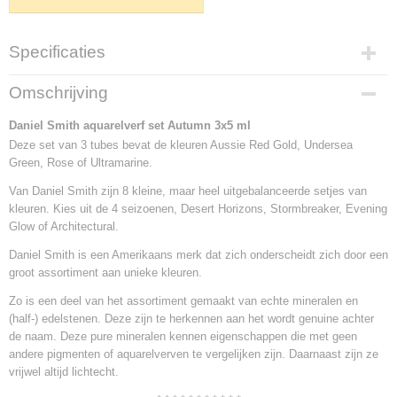
Specificaties
Netto gewicht
Omschrijving
0,20 Kg
Bruto gewicht
Daniel Smith aquarelverf set Autumn 3x5 ml
0,20 Kg
Deze set van 3 tubes bevat de kleuren Aussie Red Gold, Undersea
Green, Rose of Ultramarine.
Van Daniel Smith zijn 8 kleine, maar heel uitgebalanceerde setjes van
kleuren. Kies uit de 4 seizoenen, Desert Horizons, Stormbreaker, Evening
Glow of Architectural.
Daniel Smith is een Amerikaans merk dat zich onderscheidt zich door een
groot assortiment aan unieke kleuren.
Zo is een deel van het assortiment gemaakt van echte mineralen en
(half-) edelstenen. Deze zijn te herkennen aan het wordt genuine achter
de naam. Deze pure mineralen kennen eigenschappen die met geen
andere pigmenten of aquarelverven te vergelijken zijn. Daarnaast zijn ze
vrijwel altijd lichtecht.