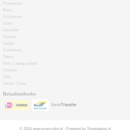
Prismacolor
Rosa
Schmincke
Schut
Sennelier
Sharpie
Stabilo
Strathmore
Talens
Terry Ludwig pastels
Tombow
UArt
Unison Colour
Betaalmethodes
© 2026 www.everycolor.nl - Powered by Shoppagina.nl