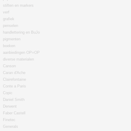
stiften en markers
verf
grafiek
penselen
handlettering en BuJo
pigmenten
boeken
aanbiedingen OP=OP
diverse materialen
Canson
Caran d'Ache
Clairefontaine
Conte a Paris
Copic
Daniel Smith
Derwent
Faber Castell
Finetec
Generals