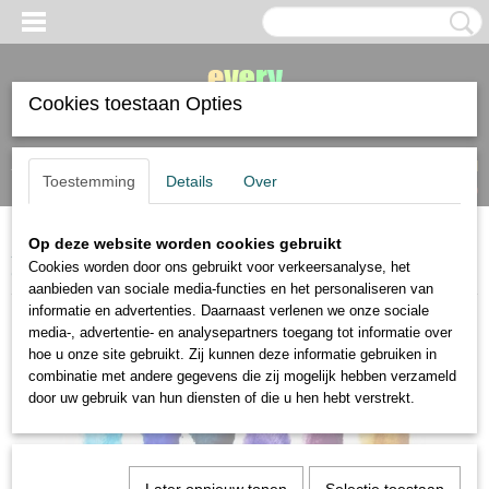
Cookies toestaan Opties
Inloggen
Registreren
UW WINKELWAGEN
Toestemming
Details
Over
Geen producten
(0)
Op deze website worden cookies gebruikt
Home
>
verf
>
aquarelverf
>
Winsor Newton Professional watercolour
Cookies worden door ons gebruikt voor verkeersanalyse, het
Granulating set 6 tubes aquarelverf van 5 ml
aanbieden van sociale media-functies en het personaliseren van
informatie en advertenties. Daarnaast verlenen we onze sociale
media-, advertentie- en analysepartners toegang tot informatie over
hoe u onze site gebruikt. Zij kunnen deze informatie gebruiken in
combinatie met andere gegevens die zij mogelijk hebben verzameld
door uw gebruik van hun diensten of die u hen hebt verstrekt.