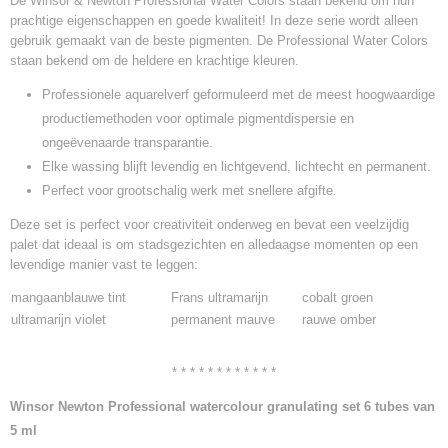
De Winsor & Newton Professional Water Colors staan bekend om hun
prachtige eigenschappen en goede kwaliteit! In deze serie wordt alleen
gebruik gemaakt van de beste pigmenten. De Professional Water Colors
staan bekend om de heldere en krachtige kleuren.
Professionele aquarelverf geformuleerd met de meest hoogwaardige
productiemethoden voor optimale pigmentdispersie en
ongeëvenaarde transparantie.
Elke wassing blijft levendig en lichtgevend, lichtecht en permanent.
Perfect voor grootschalig werk met snellere afgifte.
Deze set is perfect voor creativiteit onderweg en bevat een veelzijdig
palet dat ideaal is om stadsgezichten en alledaagse momenten op een
levendige manier vast te leggen:
mangaanblauwe tint
Frans ultramarijn
cobalt groen
ultramarijn violet
permanent mauve
rauwe omber
* * * * * * * * * * * *
Winsor Newton Professional watercolour granulating set 6 tubes van
5 ml