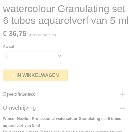
watercolour Granulating set
6 tubes aquarelverf van 5 ml
€ 36,75
(inclusief btw 21%)
Aantal
IN WINKELWAGEN
Specificaties
Netto gewicht
Omschrijving
0,40 Kg
Bruto gewicht
Winsor Newton Professional watercolour Granulating set 6 tubes
0,40 Kg
aquarelverf van 5 ml