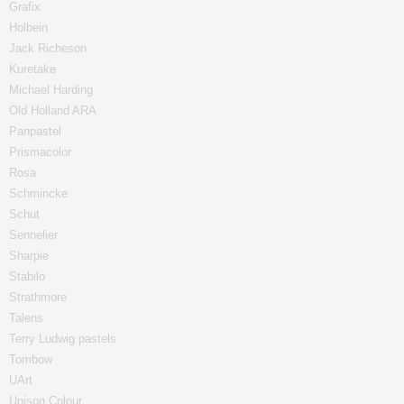
Grafix
Holbein
Jack Richeson
Kuretake
Michael Harding
Old Holland ARA
Panpastel
Prismacolor
Rosa
Schmincke
Schut
Sennelier
Sharpie
Stabilo
Strathmore
Talens
Terry Ludwig pastels
Tombow
UArt
Unison Colour