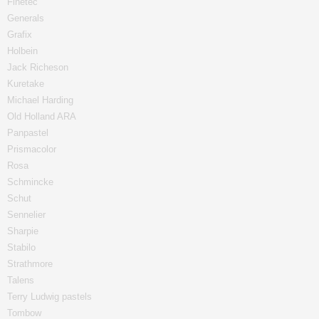
Finetec
Generals
Grafix
Holbein
Jack Richeson
Kuretake
Michael Harding
Old Holland ARA
Panpastel
Prismacolor
Rosa
Schmincke
Schut
Sennelier
Sharpie
Stabilo
Strathmore
Talens
Terry Ludwig pastels
Tombow