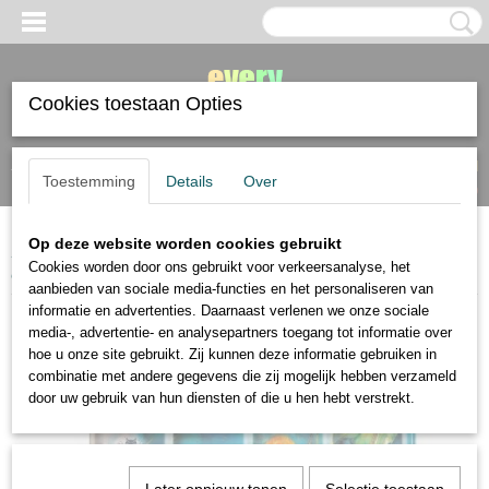
Cookies toestaan Opties
Inloggen
Registreren
UW WINKELWAGEN
Toestemming
Details
Over
Geen producten
(0)
Op deze website worden cookies gebruikt
Home
>
verf
>
aquarelverf
>
AANBIEDING Schmincke Akademie
Cookies worden door ons gebruikt voor verkeersanalyse, het
aquarelverf Limited Edition 12 napjes
aanbieden van sociale media-functies en het personaliseren van
informatie en advertenties. Daarnaast verlenen we onze sociale
media-, advertentie- en analysepartners toegang tot informatie over
hoe u onze site gebruikt. Zij kunnen deze informatie gebruiken in
combinatie met andere gegevens die zij mogelijk hebben verzameld
door uw gebruik van hun diensten of die u hen hebt verstrekt.