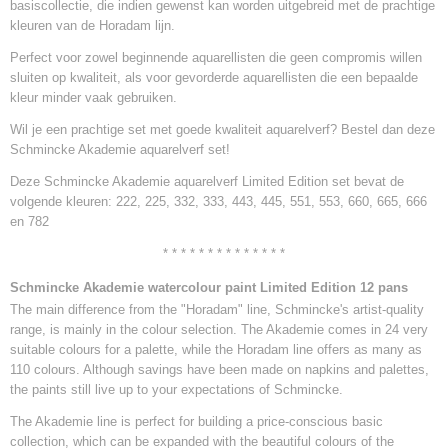
basiscollectie, die indien gewenst kan worden uitgebreid met de prachtige
kleuren van de Horadam lijn.
Perfect voor zowel beginnende aquarellisten die geen compromis willen
sluiten op kwaliteit, als voor gevorderde aquarellisten die een bepaalde
kleur minder vaak gebruiken.
Wil je een prachtige set met goede kwaliteit aquarelverf? Bestel dan deze
Schmincke Akademie aquarelverf
set!
Deze Schmincke Akademie aquarelverf Limited Edition set bevat de
volgende kleuren: 222, 225, 332, 333, 443, 445, 551, 553, 660, 665, 666
en 782
* * * * * * * * * * * * * *
Schmincke Akademie watercolour paint Limited Edition
12 pans
The main difference from the "Horadam" line, Schmincke's artist-quality
range, is mainly in the colour selection. The Akademie comes in 24 very
suitable colours for a palette, while the Horadam line offers as many as
110 colours. Although savings have been made on napkins and palettes,
the paints still live up to your expectations of Schmincke.
The Akademie line is perfect for building a price-conscious basic
collection, which can be expanded with the beautiful colours of the