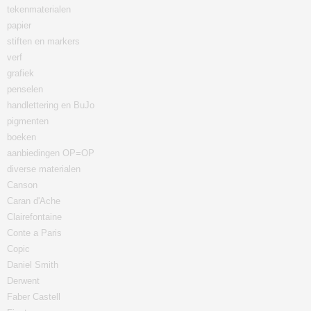
tekenmaterialen
papier
stiften en markers
verf
grafiek
penselen
handlettering en BuJo
pigmenten
boeken
aanbiedingen OP=OP
diverse materialen
Canson
Caran d'Ache
Clairefontaine
Conte a Paris
Copic
Daniel Smith
Derwent
Faber Castell