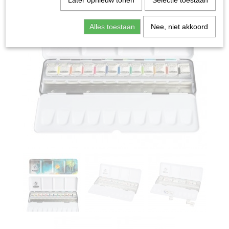
Later opnieuw tonen
Selectie toestaan
Alles toestaan
Nee, niet akkoord