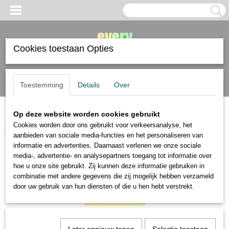
Cookies toestaan Opties
Inloggen
Registreren
UW WINKELWAGEN
Toestemming
Details
Over
Geen producten
(0)
Op deze website worden cookies gebruikt
Home
>
verf
>
aquarelverf
>
Brusho crystal colour aquarelverf potje 15
Cookies worden door ons gebruikt voor verkeersanalyse, het
gram
aanbieden van sociale media-functies en het personaliseren van
informatie en advertenties. Daarnaast verlenen we onze sociale
media-, advertentie- en analysepartners toegang tot informatie over
hoe u onze site gebruikt. Zij kunnen deze informatie gebruiken in
combinatie met andere gegevens die zij mogelijk hebben verzameld
door uw gebruik van hun diensten of die u hen hebt verstrekt.