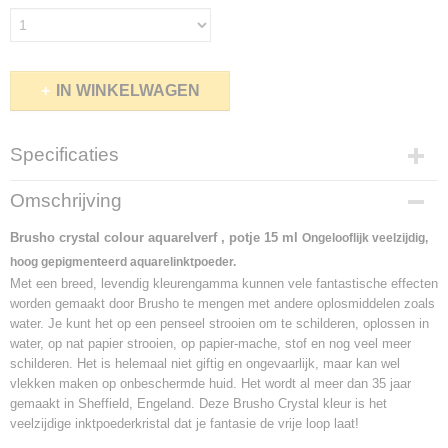
IN WINKELWAGEN
Specificaties
Productcode
Omschrijving
4173-12691
Brusho crystal colour aquarelverf , potje 15 ml
Ongelooflijk veelzijdig,
hoog gepigmenteerd aquarelinktpoeder.
Met een breed, levendig kleurengamma kunnen vele fantastische effecten
worden gemaakt door Brusho te mengen met andere oplosmiddelen zoals
water. Je kunt het op een penseel strooien om te schilderen, oplossen in
water, op nat papier strooien, op papier-mache, stof en nog veel meer
schilderen. Het is helemaal niet giftig en ongevaarlijk, maar kan wel
vlekken maken op onbeschermde huid. Het wordt al meer dan 35 jaar
gemaakt in Sheffield, Engeland. Deze Brusho Crystal kleur is het
veelzijdige inktpoederkristal dat je fantasie de vrije loop laat!