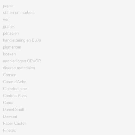
papier
stiften en markers
verf
grafiek
penselen
handlettering en BuJo
pigmenten
boeken
aanbiedingen OP=OP
diverse materialen
Canson
Caran d'Ache
Clairefontaine
Conte a Paris
Copic
Daniel Smith
Derwent
Faber Castell
Finetec