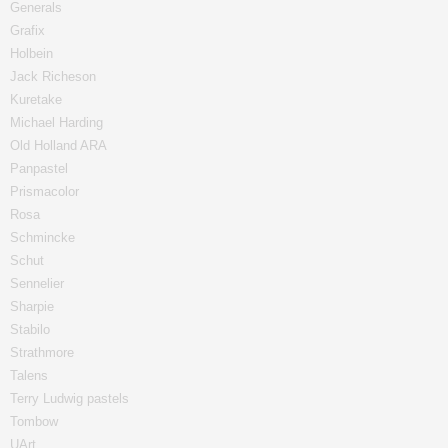
Generals
Grafix
Holbein
Jack Richeson
Kuretake
Michael Harding
Old Holland ARA
Panpastel
Prismacolor
Rosa
Schmincke
Schut
Sennelier
Sharpie
Stabilo
Strathmore
Talens
Terry Ludwig pastels
Tombow
UArt