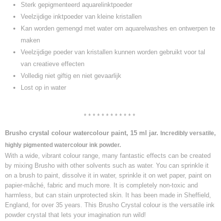
Sterk gepigmenteerd aquarelinktpoeder
Veelzijdige inktpoeder van kleine kristallen
Kan worden gemengd met water om aquarelwashes en ontwerpen te
maken
Veelzijdige poeder van kristallen kunnen worden gebruikt voor tal
van creatieve effecten
Volledig niet giftig en niet gevaarlijk
Lost op in water
* * * * * * * * * * * *
Brusho crystal colour watercolour paint, 15 ml jar.
Incredibly versatile,
highly pigmented watercolour ink powder.
With a wide, vibrant colour range, many fantastic effects can be created
by mixing Brusho with other solvents such as water. You can sprinkle it
on a brush to paint, dissolve it in water, sprinkle it on wet paper, paint on
papier-mâché, fabric and much more. It is completely non-toxic and
harmless, but can stain unprotected skin. It has been made in Sheffield,
England, for over 35 years. This Brusho Crystal colour is the versatile ink
powder crystal that lets your imagination run wild!