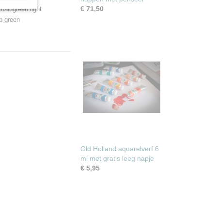
€ 71,50
halogreen light
p green
Old Holland aquarelverf 6
ml met gratis leeg napje
€ 5,95