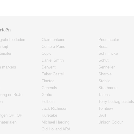
rieën
grafietpotloden
Clairefontaine
Prismacolor
 krijt
Conte a Paris
Rosa
erialen
Copic
Schmincke
Daniel Smith
Schut
en markers
Derwent
Sennelier
Faber Castell
Sharpie
Finetec
Stabilo
n
Generals
Strathmore
ering en BuJo
Grafix
Talens
en
Holbein
Terry Ludwig pastels
Jack Richeson
Tombow
ingen OP=OP
Kuretake
UArt
materialen
Michael Harding
Unison Colour
Old Holland ARA