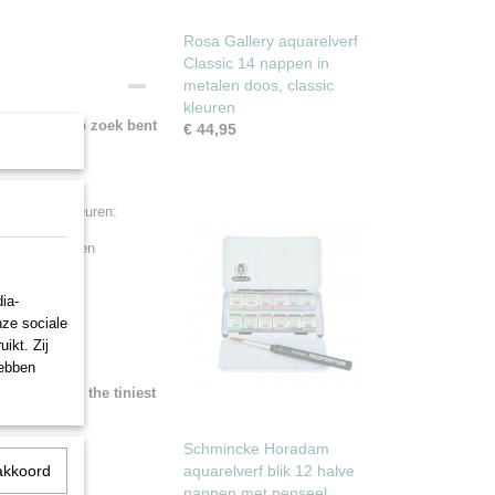
Rosa Gallery aquarelverf
Classic 14 nappen in
metalen doos, classic
kleuren
ee als het op zoek bent
€ 44,95
quarelverf kleuren:
ht phthalogroen
pgroen
ia-
nze sociale
ikt. Zij
hebben
 looking for the tiniest
Schmincke Horadam
akkoord
aquarelverf blik 12 halve
 colours:
nappen met penseel