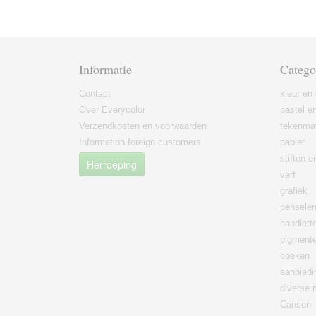
Informatie
Catego
Contact
kleur en 
Over Everycolor
pastel en
Verzendkosten en voorwaarden
tekenmat
Information foreign customers
papier
stiften 
Herroeping
verf
grafiek
pensele
handlett
pigment
boeken
aanbied
diverse 
Canson