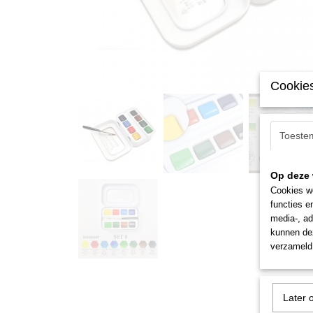
Cookies
Toeste
Op deze 
Cookies wo
functies e
media-, ad
kunnen dez
verzameld 
Later 