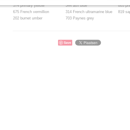
574 primary yellow
344 ash blue
805 pht
675 French vermillion
314 French ultramarine blue
819 sa
202 burnet umber
703 Paynes grey
Save