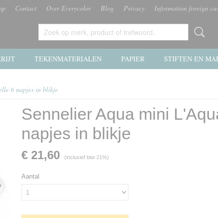
op
Contact
Over Everycolor
Blog
Privacy
Information foreign cu
RIJT
TEKENMATERIALEN
PAPIER
STIFTEN EN MA
le 6 napjes in blikje
Sennelier Aqua mini L'Aqua
napjes in blikje
€ 21,60
(inclusief btw 21%)
Aantal