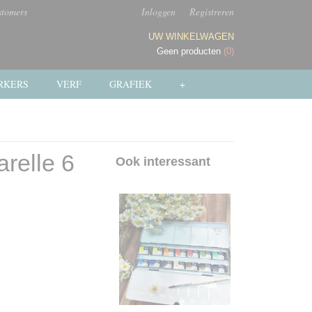
stomers
Inloggen
Registreren
UW WINKELWAGEN
Geen producten
(0)
RKERS
VERF
GRAFIEK
+
relle 6
Ook interessant