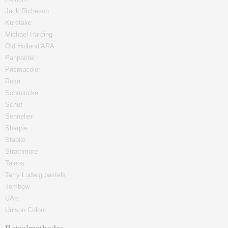
Jack Richeson
Kuretake
Michael Harding
Old Holland ARA
Panpastel
Prismacolor
Rosa
Schmincke
Schut
Sennelier
Sharpie
Stabilo
Strathmore
Talens
Terry Ludwig pastels
Tombow
UArt
Unison Colour
Betaalmethodes