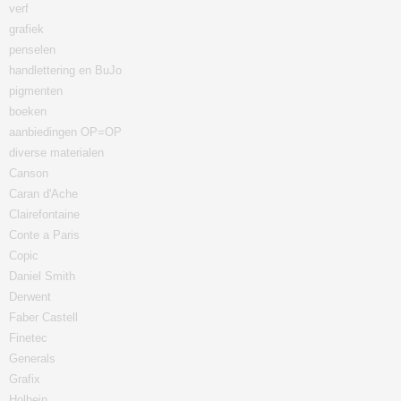
verf
grafiek
penselen
handlettering en BuJo
pigmenten
boeken
aanbiedingen OP=OP
diverse materialen
Canson
Caran d'Ache
Clairefontaine
Conte a Paris
Copic
Daniel Smith
Derwent
Faber Castell
Finetec
Generals
Grafix
Holbein