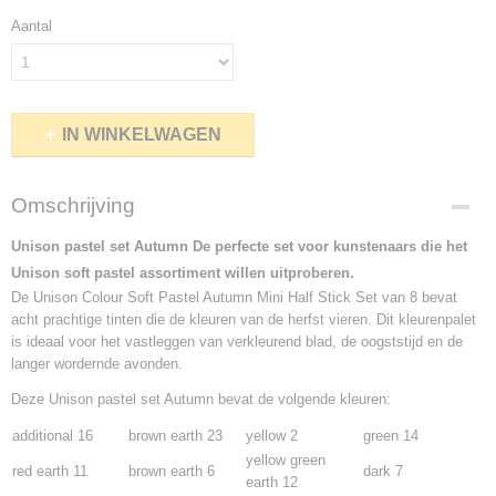
Aantal
IN WINKELWAGEN
Omschrijving
Unison pastel set Autumn De perfecte set voor kunstenaars die het
Unison soft pastel assortiment willen uitproberen.
De Unison Colour Soft Pastel Autumn Mini Half Stick Set van 8 bevat
acht prachtige tinten die de kleuren van de herfst vieren. Dit kleurenpalet
is ideaal voor het vastleggen van verkleurend blad, de oogststijd en de
langer wordernde avonden.
Deze Unison pastel set Autumn bevat de volgende kleuren:
additional 16
brown earth 23
yellow 2
green 14
yellow green
red earth 11
brown earth 6
dark 7
earth 12