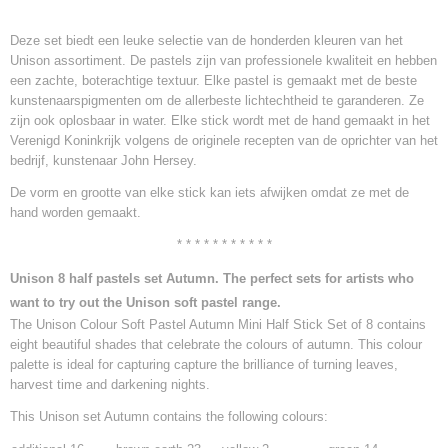
Deze set biedt een leuke selectie van de honderden kleuren van het
Unison assortiment. De pastels zijn van professionele kwaliteit en hebben
een zachte, boterachtige textuur. Elke pastel is gemaakt met de beste
kunstenaarspigmenten om de allerbeste lichtechtheid te garanderen. Ze
zijn ook oplosbaar in water. Elke stick wordt met de hand gemaakt in het
Verenigd Koninkrijk volgens de originele recepten van de oprichter van het
bedrijf, kunstenaar John Hersey.
De vorm en grootte van elke stick kan iets afwijken omdat ze met de
hand worden gemaakt.
* * * * * * * * * * *
Unison 8 half pastels set Autumn. The perfect sets for artists who
want to try out the Unison soft pastel range.
The Unison Colour Soft Pastel Autumn Mini Half Stick Set of 8 contains
eight beautiful shades that celebrate the colours of autumn. This colour
palette is ideal for capturing capture the brilliance of turning leaves,
harvest time and darkening nights.
This Unison set Autumn contains the following colours: