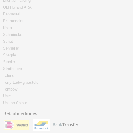
Michael Harding
Old Holland ARA
Panpastel
Prismacolor
Rosa
Schmincke
Schut
Sennelier
Sharpie
Stabilo
Strathmore
Talens
Terry Ludwig pastels
Tombow
UArt
Unison Colour
Betaalmethodes