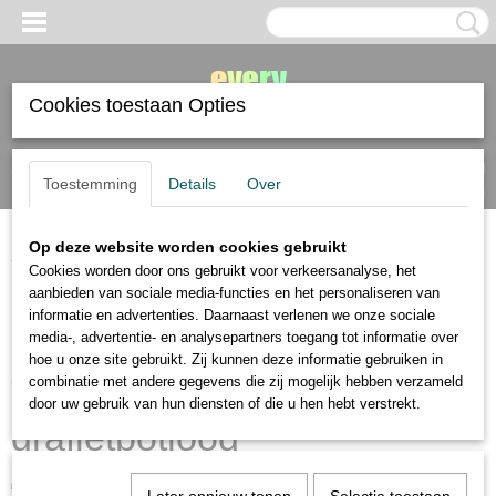
Cookies toestaan Opties
Inloggen
Registreren
UW WINKELWAGEN
Toestemming
Details
Over
Geen producten
(0)
Op deze website worden cookies gebruikt
Home
>
Tombow
>
Tombow MONO 100 grafietpotlood
Cookies worden door ons gebruikt voor verkeersanalyse, het
aanbieden van sociale media-functies en het personaliseren van
informatie en advertenties. Daarnaast verlenen we onze sociale
media-, advertentie- en analysepartners toegang tot informatie over
hoe u onze site gebruikt. Zij kunnen deze informatie gebruiken in
Tombow MONO 100
combinatie met andere gegevens die zij mogelijk hebben verzameld
door uw gebruik van hun diensten of die u hen hebt verstrekt.
grafietpotlood
€ 2,50
(inclusief btw 21%)