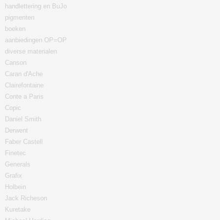
handlettering en BuJo
pigmenten
boeken
aanbiedingen OP=OP
diverse materialen
Canson
Caran d'Ache
Clairefontaine
Conte a Paris
Copic
Daniel Smith
Derwent
Faber Castell
Finetec
Generals
Grafix
Holbein
Jack Richeson
Kuretake