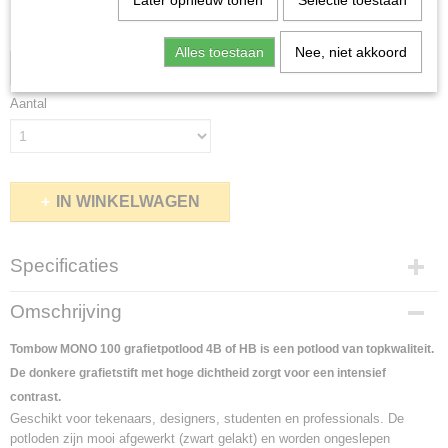
Later opnieuw tonen
Selectie toestaan
Hardheid
Alles toestaan
Nee, niet akkoord
Aantal
IN WINKELWAGEN
Specificaties
Productcode
Omschrijving
1879-11203
Netto gewicht
Tombow MONO 100 grafietpotlood 4B of HB is een potlood van topkwaliteit.
0,20 Kg
De donkere grafietstift met hoge dichtheid zorgt voor een intensief
Bruto gewicht
contrast.
0,20 Kg
Geschikt voor tekenaars, designers, studenten en professionals. De
potloden zijn mooi afgewerkt (zwart gelakt) en worden ongeslepen