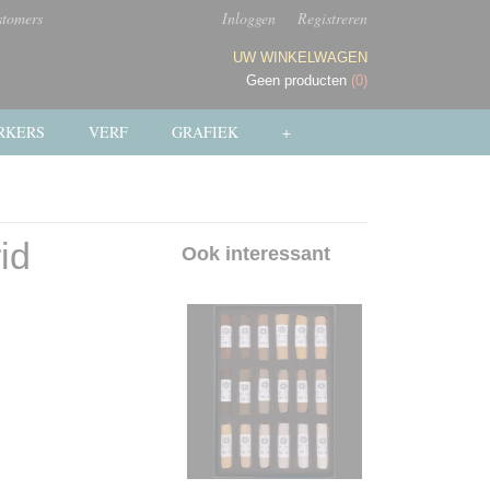
stomers
Inloggen
Registreren
UW WINKELWAGEN
Geen producten
(0)
RKERS
VERF
GRAFIEK
+
id
Ook interessant