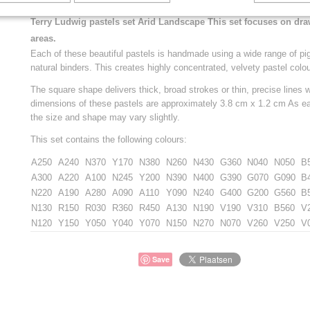
Terry Ludwig pastels set Arid Landscape This set focuses on dra
areas.
Each of these beautiful pastels is handmade using a wide range of p
natural binders. This creates highly concentrated, velvety pastel colou
The square shape delivers thick, broad strokes or thin, precise lines
dimensions of these pastels are approximately 3.8 cm x 1.2 cm As e
the size and shape may vary slightly.
This set contains the following colours:
A250
A240
N370
Y170
N380
N260
N430
G360
N040
N050
B
A300
A220
A100
N245
Y200
N390
N400
G390
G070
G090
B
N220
A190
A280
A090
A110
Y090
N240
G400
G200
G560
B
N130
R150
R030
R360
R450
A130
N190
V190
V310
B560
V
N120
Y150
Y050
Y040
Y070
N150
N270
N070
V260
V250
V
Save