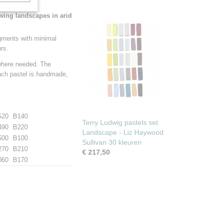
wing landscapes in arid
igments with minimal
rs.
 where needed. The
ach pastel is handmade,
520
B140
Terry Ludwig pastels set
490
B220
Landscape - Liz Haywood
500
B100
Sullivan 30 kleuren
270
B210
€ 217,50
060
B170