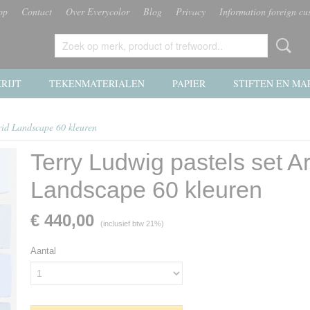
op
Contact
Over Everycolor
Blog
Privacy
Information foreign cu
RIJT
TEKENMATERIALEN
PAPIER
STIFTEN EN MA
rid Landscape 60 kleuren
Terry Ludwig pastels set Ar
Landscape 60 kleuren
€ 440,00
(inclusief btw 21%)
Aantal