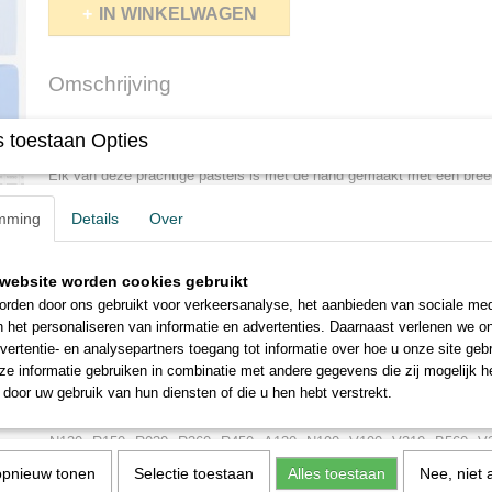
IN WINKELWAGEN
Omschrijving
Terry Ludwig pastels set Arid Landscape Deze set is toegespitst 
 toestaan Opties
landschappen in droge gebieden.
Elk van deze prachtige pastels is met de hand gemaakt met een bre
met minimale natuurlijke bindmiddelen. Hierdoor ontstaan ​​zeer gecon
mming
Details
Over
pastelkleuren.
De vierkante vorm levert dikke, brede streken of dunne, precieze lijn
afmetingen van deze pastels zijn ongeveer 3.8 cm x 1,2 cm Omdat 
website worden cookies gebruikt
is, kunnen de grootte en vorm enigszins variëren.
rden door ons gebruikt voor verkeersanalyse, het aanbieden van sociale med
n het personaliseren van informatie en advertenties. Daarnaast verlenen we o
Deze set
bevat de volgende kleuren:
vertentie- en analysepartners toegang tot informatie over hoe u onze site gebru
A250
A240
N370
Y170
N380
N260
N430
G360
N040
N050
B
e informatie gebruiken in combinatie met andere gegevens die zij mogelijk 
door uw gebruik van hun diensten of die u hen hebt verstrekt.
A300
A220
A100
N245
Y200
N390
N400
G390
G070
G090
B
N220
A190
A280
A090
A110
Y090
N240
G400
G200
G560
B
N130
R150
R030
R360
R450
A130
N190
V190
V310
B560
V
N120
Y150
Y050
Y040
Y070
N150
N270
N070
V260
V250
V
opnieuw tonen
Selectie toestaan
Alles toestaan
Nee, niet 
* * * * * * * * * * * *