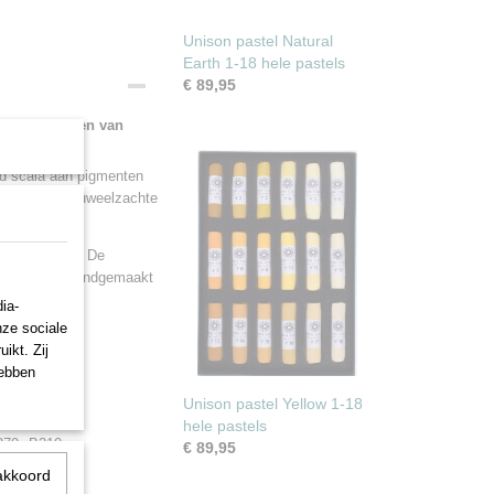
Unison pastel Natural
Earth 1-18 hele pastels
€ 89,95
op het tekenen van
ed scala aan pigmenten
centreerde, fluweelzachte
en waar nodig. De
elke pastel handgemaakt
ia-
nze sociale
ikt. Zij
520
B140
hebben
490
B220
Unison pastel Yellow 1-18
500
B100
hele pastels
270
B210
€ 89,95
060
B170
akkoord