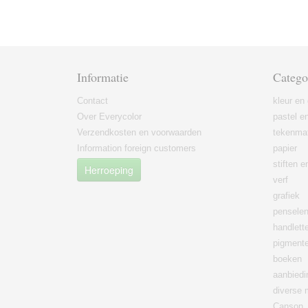
Informatie
Catego
Contact
kleur en 
Over Everycolor
pastel en
Verzendkosten en voorwaarden
tekenmat
Information foreign customers
papier
stiften 
Herroeping
verf
grafiek
pensele
handlett
pigment
boeken
aanbied
diverse 
Canson