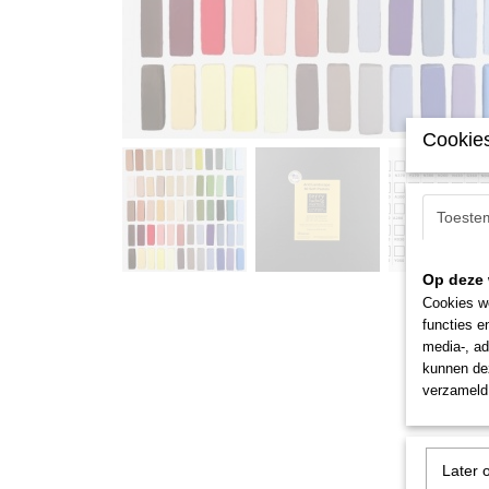
Cookies
Toeste
Op deze 
Cookies wo
functies e
media-, ad
kunnen dez
verzameld 
Later 