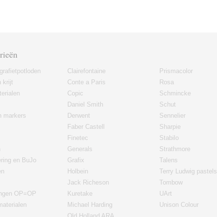
rieën
grafietpotloden
Clairefontaine
Prismacolor
 krijt
Conte a Paris
Rosa
erialen
Copic
Schmincke
Daniel Smith
Schut
en markers
Derwent
Sennelier
Faber Castell
Sharpie
Finetec
Stabilo
n
Generals
Strathmore
ering en BuJo
Grafix
Talens
en
Holbein
Terry Ludwig pastels
Jack Richeson
Tombow
ingen OP=OP
Kuretake
UArt
materialen
Michael Harding
Unison Colour
Old Holland ARA