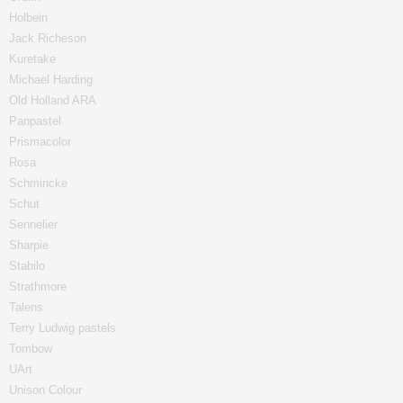
Holbein
Jack Richeson
Kuretake
Michael Harding
Old Holland ARA
Panpastel
Prismacolor
Rosa
Schmincke
Schut
Sennelier
Sharpie
Stabilo
Strathmore
Talens
Terry Ludwig pastels
Tombow
UArt
Unison Colour