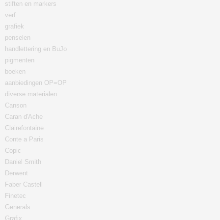
stiften en markers
verf
grafiek
penselen
handlettering en BuJo
pigmenten
boeken
aanbiedingen OP=OP
diverse materialen
Canson
Caran d'Ache
Clairefontaine
Conte a Paris
Copic
Daniel Smith
Derwent
Faber Castell
Finetec
Generals
Grafix