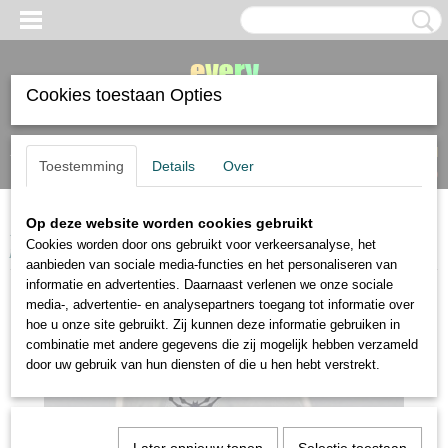
Cookies toestaan Opties
Inloggen
Registreren
UW WINKELWAGEN
Toestemming
Details
Over
Geen producten
(0)
Op deze website worden cookies gebruikt
Home
>
tekenmaterialen
>
puntenslijper
>
KUM Black Widow
Cookies worden door ons gebruikt voor verkeersanalyse, het
puntenslijper voor pastelpotloden
aanbieden van sociale media-functies en het personaliseren van
informatie en advertenties. Daarnaast verlenen we onze sociale
media-, advertentie- en analysepartners toegang tot informatie over
hoe u onze site gebruikt. Zij kunnen deze informatie gebruiken in
combinatie met andere gegevens die zij mogelijk hebben verzameld
door uw gebruik van hun diensten of die u hen hebt verstrekt.