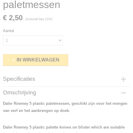
paletmessen
€ 2,50
(inclusief btw 21%)
Aantal
IN WINKELWAGEN
Specificaties
Netto gewicht
Omschrijving
0,80 Kg
Bruto gewicht
Daler Rowney 5 plastic paletmessen, geschikt zijn voor het mengen
0,80 Kg
van verf en het aanbrengen op doek.
Daler Rowney 5 plastic palette knives on blister which are suitable