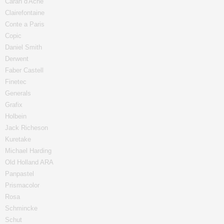
Caran d'Ache
Clairefontaine
Conte a Paris
Copic
Daniel Smith
Derwent
Faber Castell
Finetec
Generals
Grafix
Holbein
Jack Richeson
Kuretake
Michael Harding
Old Holland ARA
Panpastel
Prismacolor
Rosa
Schmincke
Schut