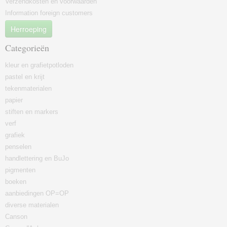
Verzendkosten en voorwaarden
Information foreign customers
Herroeping
Categorieën
kleur en grafietpotloden
pastel en krijt
tekenmaterialen
papier
stiften en markers
verf
grafiek
penselen
handlettering en BuJo
pigmenten
boeken
aanbiedingen OP=OP
diverse materialen
Canson