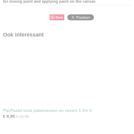
for mixing paint and applying paint on the canvas
Save
Ook interessant
PanPastel tools paletmessen en covers 1 t/m 4
€ 9,95
€ 15,95