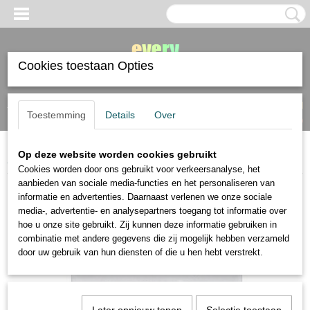
Cookies toestaan Opties
Inloggen
Registreren
UW WINKELWAGEN
Toestemming
Details
Over
Geen producten
(0)
Op deze website worden cookies gebruikt
Home
>
tekenmaterialen
>
paletmes
>
Daler Rowney 5 plastic paletmessen
Cookies worden door ons gebruikt voor verkeersanalyse, het
aanbieden van sociale media-functies en het personaliseren van
informatie en advertenties. Daarnaast verlenen we onze sociale
media-, advertentie- en analysepartners toegang tot informatie over
hoe u onze site gebruikt. Zij kunnen deze informatie gebruiken in
combinatie met andere gegevens die zij mogelijk hebben verzameld
door uw gebruik van hun diensten of die u hen hebt verstrekt.