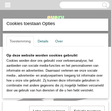
Cookies toestaan Opties
Inloggen
Registreren
UW WINKELWAGEN
Toestemming
Details
Over
Geen producten
(0)
Op deze website worden cookies gebruikt
Home
>
tekenmaterialen
>
houtskool krijt en grafiet
>
Generals
Cookies worden door ons gebruikt voor verkeersanalyse, het
compressed charcoal stick 4B
aanbieden van sociale media-functies en het personaliseren van
informatie en advertenties. Daarnaast verlenen we onze sociale
media-, advertentie- en analysepartners toegang tot informatie over
hoe u onze site gebruikt. Zij kunnen deze informatie gebruiken in
combinatie met andere gegevens die zij mogelijk hebben verzameld
door uw gebruik van hun diensten of die u hen hebt verstrekt.