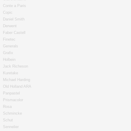
Conte a Paris
Copic
Daniel Smith
Derwent
Faber Castell
Finetec
Generals
Grafix
Holbein
Jack Richeson
Kuretake
Michael Harding
Old Holland ARA
Panpastel
Prismacolor
Rosa
Schmincke
Schut
Sennelier