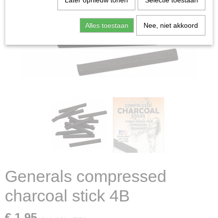
Later opnieuw tonen
Selectie toestaan
Alles toestaan
Nee, niet akkoord
Generals compressed
charcoal stick 4B
€ 1,95