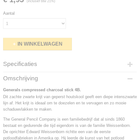
(inclusief btw 21%)
Aantal
IN WINKELWAGEN
Specificaties
Netto gewicht
Omschrijving
0,20 Kg
Bruto gewicht
Generals compressed charcoal stick 4B.
0,20 Kg
Dit zachte zwarte krijt van geperst houtskool geeft een diepe intenszwarte
lijn af. Het krijt is ideaal om te doezelen en te vervagen en zo mooie
schaduwvlakken te maken.
The General Pencil Company is een familiebedrijf dat al sinds 1860
bestaat en gedurende die tijd eigendom is van de familie Weissenborn.
De oprichter Edward Weissenborn richtte een van de eerste
potloodfabrieken in Amerika op. Hij leerde de kunst van het potlood