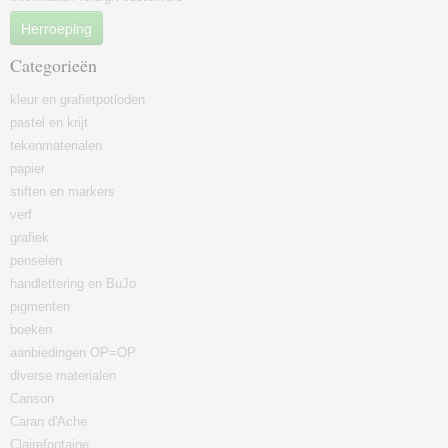
Herroeping
Categorieën
kleur en grafietpotloden
pastel en krijt
tekenmaterialen
papier
stiften en markers
verf
grafiek
penselen
handlettering en BuJo
pigmenten
boeken
aanbiedingen OP=OP
diverse materialen
Canson
Caran d'Ache
Clairefontaine