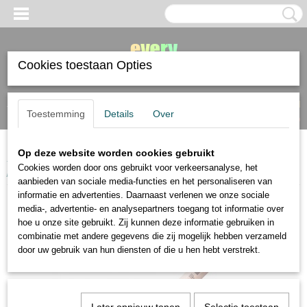
Cookies toestaan Opties
Inloggen
Registreren
UW WINKELWAGEN
Toestemming
Details
Over
Geen producten
(0)
Op deze website worden cookies gebruikt
Home
>
tekenmaterialen
>
houtskool krijt en grafiet
>
Lyra droog wit
Cookies worden door ons gebruikt voor verkeersanalyse, het
potlood
aanbieden van sociale media-functies en het personaliseren van
informatie en advertenties. Daarnaast verlenen we onze sociale
media-, advertentie- en analysepartners toegang tot informatie over
hoe u onze site gebruikt. Zij kunnen deze informatie gebruiken in
combinatie met andere gegevens die zij mogelijk hebben verzameld
door uw gebruik van hun diensten of die u hen hebt verstrekt.