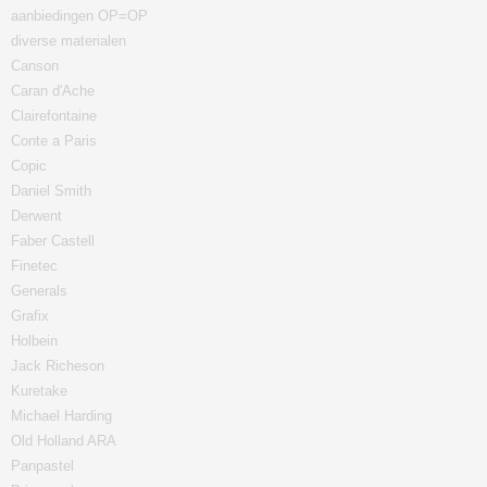
aanbiedingen OP=OP
diverse materialen
Canson
Caran d'Ache
Clairefontaine
Conte a Paris
Copic
Daniel Smith
Derwent
Faber Castell
Finetec
Generals
Grafix
Holbein
Jack Richeson
Kuretake
Michael Harding
Old Holland ARA
Panpastel