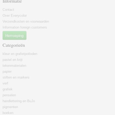
Informatie
Contact
Over Everycolor
Verzendkosten en voorwaarden
Information foreign customers
Herroeping
Categorieën
kleur en grafietpotloden
pastel en krijt
tekenmaterialen
papier
stiften en markers
verf
grafiek
penselen
handlettering en BuJo
pigmenten
boeken