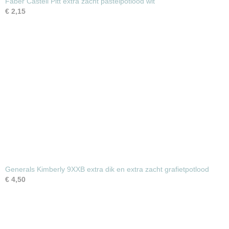
Faber Castell Pitt extra zacht pastelpotlood wit
€ 2,15
Generals Kimberly 9XXB extra dik en extra zacht grafietpotlood
€ 4,50