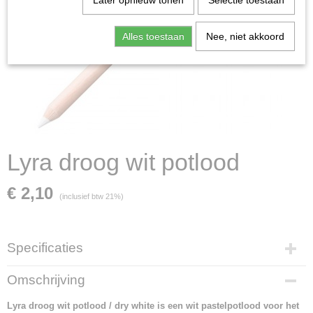
Later opnieuw tonen
Selectie toestaan
Alles toestaan
Nee, niet akkoord
Lyra droog wit potlood
€ 2,10
(inclusief btw 21%)
Specificaties
Productcode leverancier
Omschrijving
L2052001
Lyra droog wit potlood / dry white is een wit pastelpotlood voor het