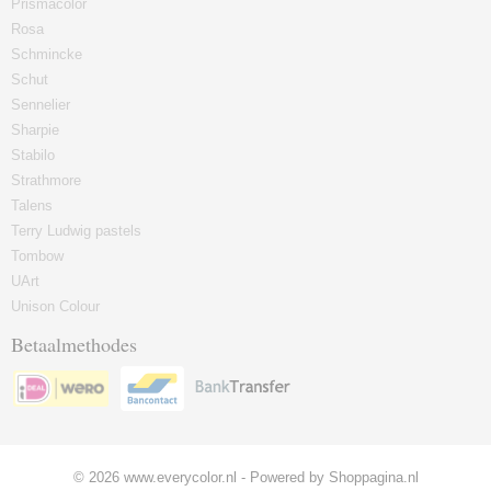
Prismacolor
Rosa
Schmincke
Schut
Sennelier
Sharpie
Stabilo
Strathmore
Talens
Terry Ludwig pastels
Tombow
UArt
Unison Colour
Betaalmethodes
© 2026 www.everycolor.nl - Powered by Shoppagina.nl