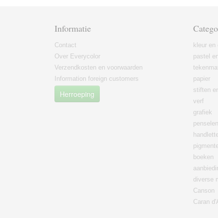
Informatie
Catego
Contact
kleur en 
Over Everycolor
pastel en
Verzendkosten en voorwaarden
tekenmat
Information foreign customers
papier
stiften 
Herroeping
verf
grafiek
pensele
handlett
pigment
boeken
aanbied
diverse 
Canson
Caran d