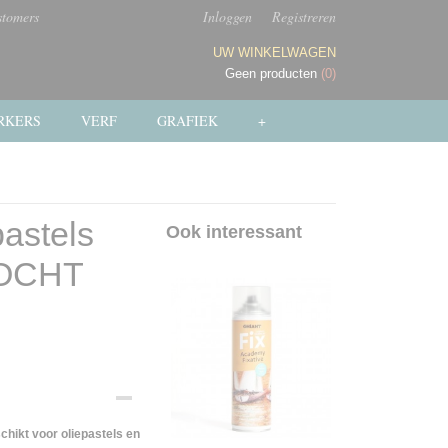
stomers
Inloggen
Registreren
UW WINKELWAGEN
Geen producten
(0)
RKERS
VERF
GRAFIEK
+
pastels
Ook interessant
KOCHT
chikt voor oliepastels en