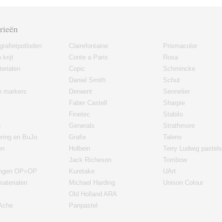
rieën
grafietpotloden
Clairefontaine
Prismacolor
 krijt
Conte a Paris
Rosa
erialen
Copic
Schmincke
Daniel Smith
Schut
en markers
Derwent
Sennelier
Faber Castell
Sharpie
Finetec
Stabilo
n
Generals
Strathmore
ering en BuJo
Grafix
Talens
en
Holbein
Terry Ludwig pastels
Jack Richeson
Tombow
ingen OP=OP
Kuretake
UArt
materialen
Michael Harding
Unison Colour
Old Holland ARA
'Ache
Panpastel