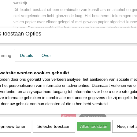
waskrijt.
Dit fixatief bestaat uit een combinatie van kunsthars en alcohol en gee
niet vergelende en licht glanzende laag. Het beschermt tekeningen met
vellen papier over elkaar gelegd of met gewoon papier afgedekt kunn
kleven. Dat vergemakkelijkt het vervoer en bewaren. Verder wordt het
 toestaan Opties
oppervlaktevuil beschermd en kan men het voorzichtig afstoffen met 
penseel.
* * * * * * * * * *
mming
Details
Over
Sennelier fixative for oil pastels 400 ml.
Sennelier d'Artigny fixative is especially suitable for oil pastels and w
website worden cookies gebruikt
consists of a combination of synthetic resin and alcohol and gives a 
rden door ons gebruikt voor verkeersanalyse, het aanbieden van sociale med
yellowing and slightly shiny layer. It protects drawings with oil and w
n het personaliseren van informatie en advertenties. Daarnaast verlenen we o
of paper can be superimposed or covered with plain paper, without st
vertentie- en analysepartners toegang tot informatie over hoe u onze site gebru
transport and storage easier. Furthermore, the surface is protected ag
e informatie gebruiken in combinatie met andere gegevens die zij mogelijk 
be carefully dusted with a soft cloth or brush.
door uw gebruik van hun diensten of die u hen hebt verstrekt.
Save
opnieuw tonen
Selectie toestaan
Alles toestaan
Nee, niet 