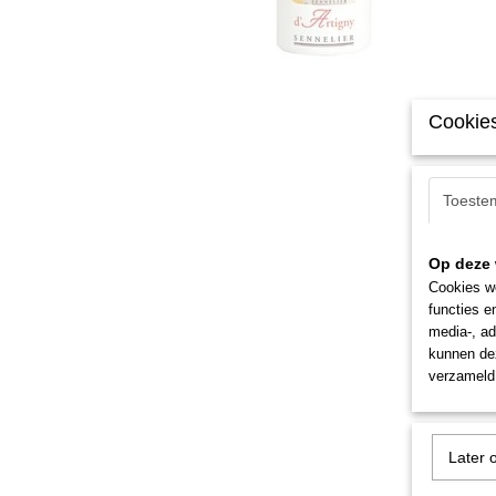
Cookies
Toeste
Op deze 
Cookies wo
functies e
media-, ad
kunnen dez
verzameld 
Later 