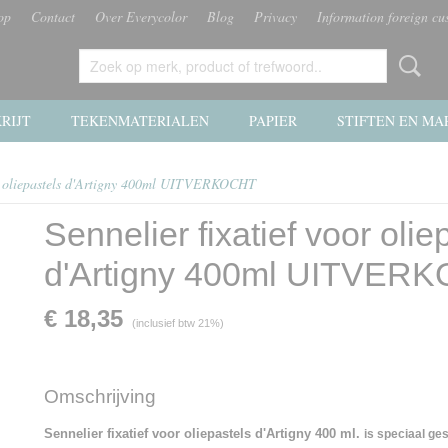
op
Contact
Over Everycolor
Blog
Privacy
Information foreign cu
RIJT
TEKENMATERIALEN
PAPIER
STIFTEN EN MA
oor oliepastels d'Artigny 400ml UITVERKOCHT
Sennelier fixatief voor olie
d'Artigny 400ml UITVER
€ 18,35
(inclusief btw 21%)
Omschrijving
Sennelier fixatief voor oliepastels d'Artigny 400 ml.
is speciaal ges