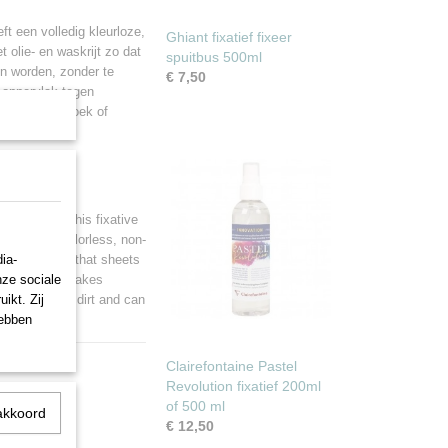
ft een volledig kleurloze,
Ghiant fixatief fixeer
 olie- en waskrijt zo dat
spuitbus 500ml
en worden, zonder te
€ 7,50
 oppervlak tegen
een zachte doek of
ax crayons. This fixative
completely colorless, non-
ia-
ax crayons so that sheets
nze sociale
icking. This makes
ikt. Zij
ainst surface dirt and can
hebben
Clairefontaine Pastel
Revolution fixatief 200ml
of 500 ml
akkoord
€ 12,50