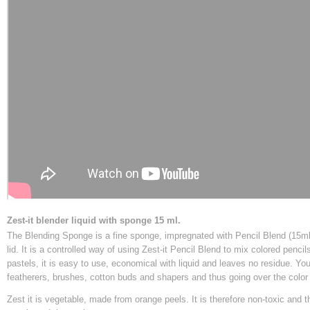
Zest-it blender liquid with sponge 15 ml.
The Blending Sponge is a fine sponge, impregnated with Pencil Blend (15ml)
lid. It is a controlled way of using Zest-it Pencil Blend to mix colored pencils
pastels, it is easy to use, economical with liquid and leaves no residue. Y
featherers, brushes, cotton buds and shapers and thus going over the color 
Zest it is vegetable, made from orange peels. It is therefore non-toxic and th