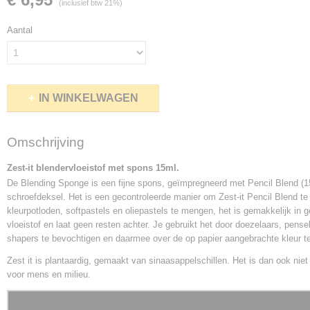
(inclusief btw 21%)
Aantal
IN WINKELWAGEN
Omschrijving
Zest-it blendervloeistof met spons 15ml.
De Blending Sponge is een fijne spons, geïmpregneerd met Pencil Blend (1
schroefdeksel. Het is een gecontroleerde manier om Zest-it Pencil Blend t
kleurpotloden, softpastels en oliepastels te mengen, het is gemakkelijk in g
vloeistof en laat geen resten achter. Je gebruikt het door doezelaars, pense
shapers te bevochtigen en daarmee over de op papier aangebrachte kleur t
Zest it is plantaardig, gemaakt van sinaasappelschillen. Het is dan ook niet 
voor mens en milieu.