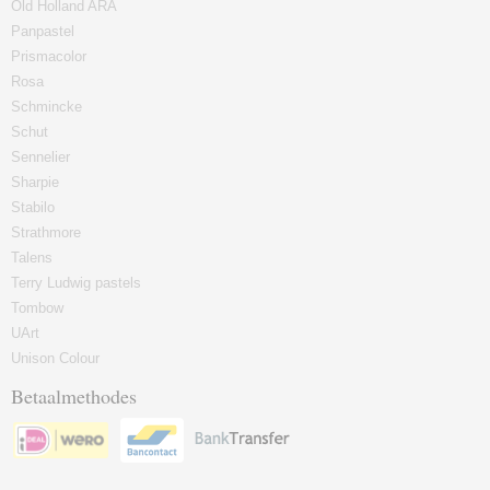
Old Holland ARA
Panpastel
Prismacolor
Rosa
Schmincke
Schut
Sennelier
Sharpie
Stabilo
Strathmore
Talens
Terry Ludwig pastels
Tombow
UArt
Unison Colour
Betaalmethodes