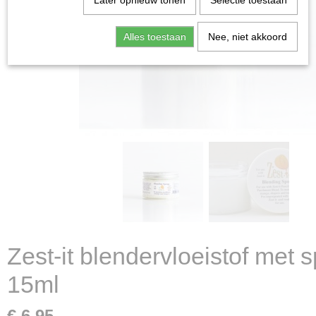
Later opnieuw tonen
Selectie toestaan
Alles toestaan
Nee, niet akkoord
Zest-it blendervloeistof met 
15ml
€ 6,95