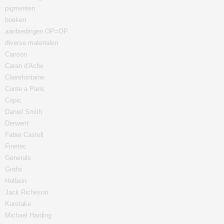
pigmenten
boeken
aanbiedingen OP=OP
diverse materialen
Canson
Caran d'Ache
Clairefontaine
Conte a Paris
Copic
Daniel Smith
Derwent
Faber Castell
Finetec
Generals
Grafix
Holbein
Jack Richeson
Kuretake
Michael Harding