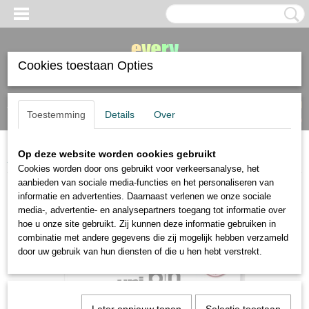
Cookies toestaan Opties
Inloggen
Registreren
UW WINKELWAGEN
Toestemming
Details
Over
Geen producten
(0)
Op deze website worden cookies gebruikt
Home
>
stiften en markers
>
fineliner
>
Uni Pin Urban Sketching startset
Cookies worden door ons gebruikt voor verkeersanalyse, het
aanbieden van sociale media-functies en het personaliseren van
informatie en advertenties. Daarnaast verlenen we onze sociale
media-, advertentie- en analysepartners toegang tot informatie over
hoe u onze site gebruikt. Zij kunnen deze informatie gebruiken in
combinatie met andere gegevens die zij mogelijk hebben verzameld
door uw gebruik van hun diensten of die u hen hebt verstrekt.