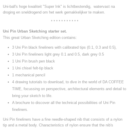
Uni-ball's hoge kwaliteit "Super Ink" is lichtbestendig, watervast na
droging en sneldrogend om het werk gemakkelijker te maken.
* * * * * * * * * * *
Uni Pin Urban Sketching starter set.
This great Urban Sketching edition contains:
3 Uni Pin black fineliners with calibrated tips (0.1, 0.3 and 0.5),
3 Uni Pin fineliners light grey 0.1 and 0.5, dark grey 0.5
1 Uni Pin brush pen black
1 Uni chisel felt-tip black
1 mechanical pencil
4 drawing tutorials to download, to dive in the world of DA COFFEE
TIME, focussing on perspective, architectural elements and detail to
bring your sketch to life.
A brochure to discover all the technical possibilities of Uni Pin
fineliners.
Uni Pin fineliners have a fine needle-shaped nib that consists of a nylon
tip and a metal body. Characteristics of nylon ensure that the nib's