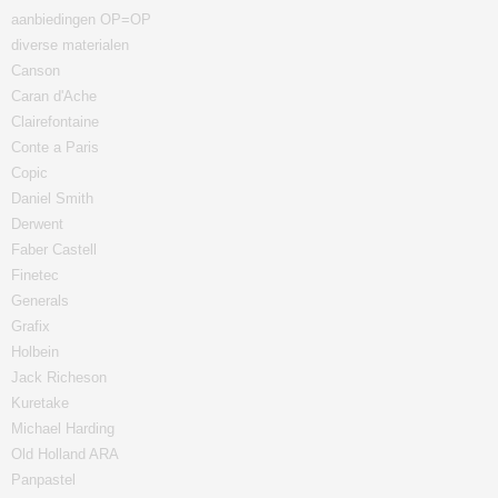
aanbiedingen OP=OP
diverse materialen
Canson
Caran d'Ache
Clairefontaine
Conte a Paris
Copic
Daniel Smith
Derwent
Faber Castell
Finetec
Generals
Grafix
Holbein
Jack Richeson
Kuretake
Michael Harding
Old Holland ARA
Panpastel