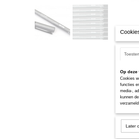
Cookies
Toeste
Op deze 
Cookies wo
functies e
media-, ad
kunnen dez
verzameld 
Later 