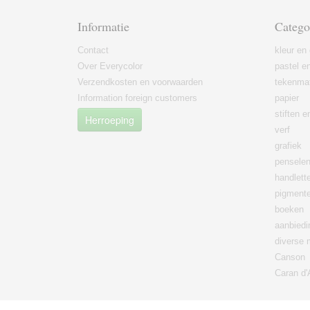
Informatie
Catego
Contact
kleur en 
Over Everycolor
pastel en
Verzendkosten en voorwaarden
tekenmat
Information foreign customers
papier
stiften 
Herroeping
verf
grafiek
pensele
handlett
pigment
boeken
aanbied
diverse 
Canson
Caran d