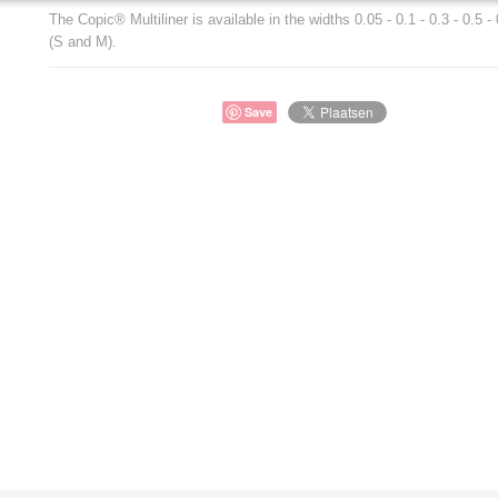
The Copic® Multiliner is available in the widths 0.05 - 0.1 - 0.3 - 0.5 
(S and M).
Save