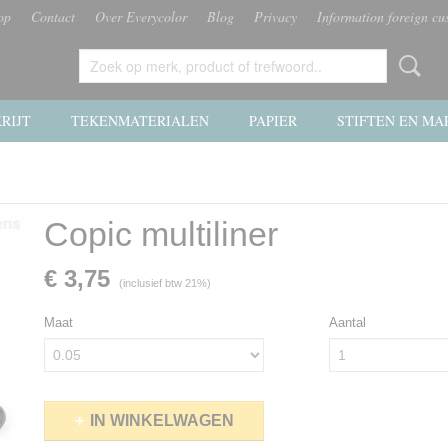
op
Contact
Over Everycolor
Blog
Privacy
Information foreign cu
RIJT
TEKENMATERIALEN
PAPIER
STIFTEN EN MA
Copic multiliner
€ 3,75
(inclusief btw 21%)
Maat
Aantal
IN WINKELWAGEN