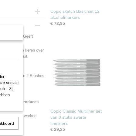
Copic sketch Basic set 12
alcoholmarkers
€ 72,95
rkersysteem. Geeft
s er meerdere keren over
n loopt niet uit.
,5 - 0,8 - 1,0 en 2 Brushes
ia-
nze sociale
ikt. Zij
hebben
rker system. Produces
Copic Classic Multiliner set
 the lines are worked
van 8 stuks zwarte
ade.
akkoord
fineliners
€ 29,25