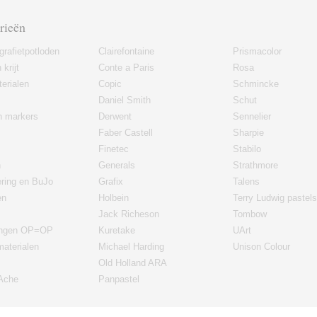
rieën
grafietpotloden
Clairefontaine
Prismacolor
 krijt
Conte a Paris
Rosa
erialen
Copic
Schmincke
Daniel Smith
Schut
en markers
Derwent
Sennelier
Faber Castell
Sharpie
Finetec
Stabilo
n
Generals
Strathmore
ering en BuJo
Grafix
Talens
en
Holbein
Terry Ludwig pastels
Jack Richeson
Tombow
ingen OP=OP
Kuretake
UArt
materialen
Michael Harding
Unison Colour
Old Holland ARA
'Ache
Panpastel