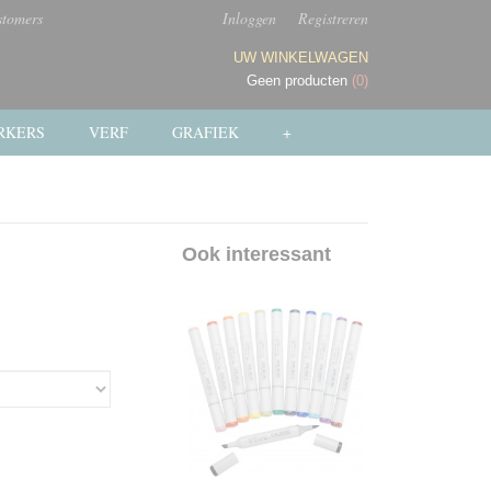
stomers
Inloggen
Registreren
UW WINKELWAGEN
Geen producten
(0)
RKERS
VERF
GRAFIEK
+
Ook interessant