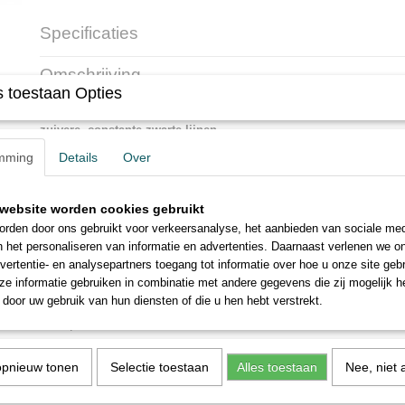
Specificaties
Productcode
2304-8228
Omschrijving
 toestaan Opties
De Copic Multiliner is de perfecte aanvulling van het Copic® ma
zuivere, constante zwarte lijnen.
Uitstekende reproductie-eigenschappen, kopieer- en veegvast. Ook al
mming
Details
Over
de lijnen heen wordt gewerkt, blijft de vooraf getekende streep scherp e
Resistent tegen UV-licht: de watervaste pigmentinkt verbleekt niet.
website worden cookies gebruikt
De Copic® Multiliner is verkrijgbaar in de breedtes 0,05 - 0,1 - 0,3 - 0
rden door ons gebruikt voor verkeersanalyse, het aanbieden van sociale med
(S en M).
n het personaliseren van informatie en advertenties. Daarnaast verlenen we o
vertentie- en analysepartners toegang tot informatie over hoe u onze site gebru
* * * * * * * * * * * *
e informatie gebruiken in combinatie met andere gegevens die zij mogelijk 
door uw gebruik van hun diensten of die u hen hebt verstrekt.
The Copic Multiliners are the perfect addition to the Copic® ma
clean, consistent black lines.
Excellent reproduction properties, copy and smudge resistant. Even if
over several times, the pre-drawn stripe remains sharp and does not f
opnieuw tonen
Selectie toestaan
Alles toestaan
Nee, niet 
Resistant to UV light: the waterproof pigment ink does not fade.