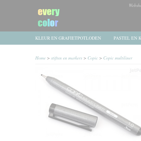
Websh
KLEUR EN GRAFIETPOTLODEN
PASTEL EN K
Home
>
stiften en markers
>
Copic
>
Copic multiliner