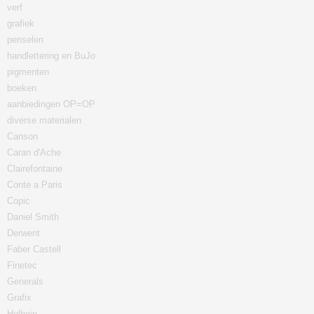
verf
grafiek
penselen
handlettering en BuJo
pigmenten
boeken
aanbiedingen OP=OP
diverse materialen
Canson
Caran d'Ache
Clairefontaine
Conte a Paris
Copic
Daniel Smith
Derwent
Faber Castell
Finetec
Generals
Grafix
Holbein