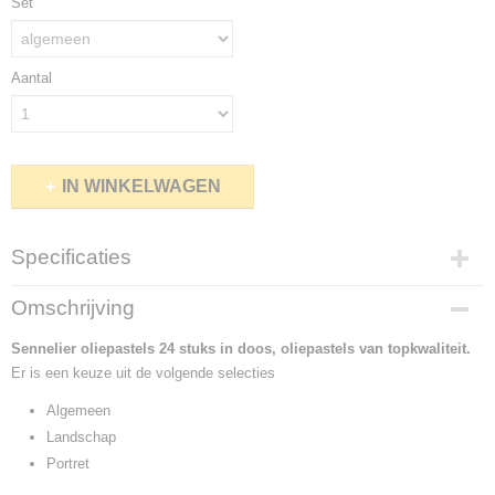
Set
Aantal
IN WINKELWAGEN
Specificaties
Productcode
Omschrijving
995-4333
Sennelier oliepastels 24 stuks in doos, oliepastels van topkwaliteit.
Er is een keuze uit de volgende selecties
Algemeen
Landschap
Portret