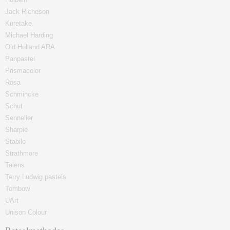
Jack Richeson
Kuretake
Michael Harding
Old Holland ARA
Panpastel
Prismacolor
Rosa
Schmincke
Schut
Sennelier
Sharpie
Stabilo
Strathmore
Talens
Terry Ludwig pastels
Tombow
UArt
Unison Colour