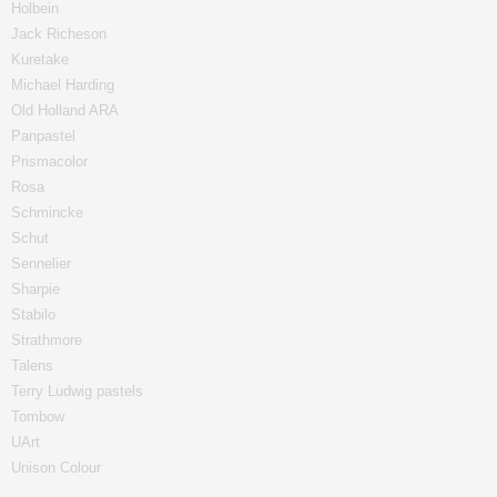
Holbein
Jack Richeson
Kuretake
Michael Harding
Old Holland ARA
Panpastel
Prismacolor
Rosa
Schmincke
Schut
Sennelier
Sharpie
Stabilo
Strathmore
Talens
Terry Ludwig pastels
Tombow
UArt
Unison Colour