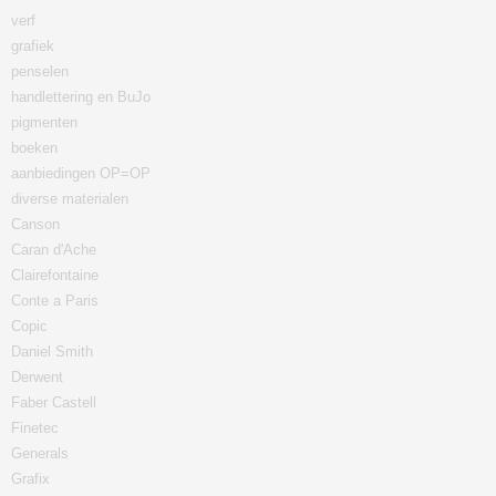
verf
grafiek
penselen
handlettering en BuJo
pigmenten
boeken
aanbiedingen OP=OP
diverse materialen
Canson
Caran d'Ache
Clairefontaine
Conte a Paris
Copic
Daniel Smith
Derwent
Faber Castell
Finetec
Generals
Grafix