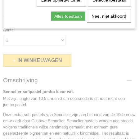
kleur wit
Later opnieuw tonen
Selectie toestaan
€ 12,95
Alles toestaan
Nee, niet akkoord
(inclusief btw 21%)
Aantal
IN WINKELWAGEN
Omschrijving
Sennelier softpastel jumbo kleur wit.
Met zijn lengte van 10,5 cm en 3 cm doorsnede is dit met recht een
jumbo pastel.
Deze extra soft pastels van Sennelier zijn aan het eind van de 19de eeuw
ontwikkelt door Gustave Sennelier. Sennelier pastels worden nog steeds
volgens traditionele wijze handmatig gemaakt met extreem pure
geselecteerde pigmenten en een natuurlijk bindmiddel. Het resultaat is