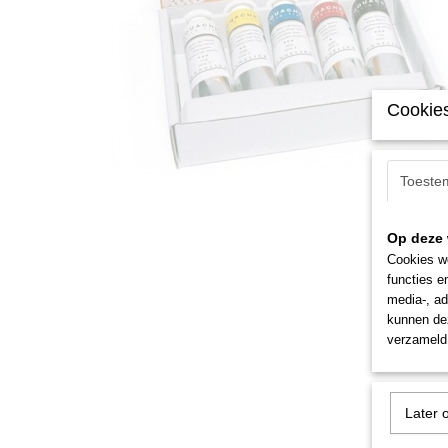
Cookies
Toeste
Op deze 
Cookies wo
functies e
media-, ad
kunnen dez
verzameld 
Later 