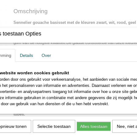
Omschrijving
Sennelier gouache basisset met de kleuren zwart, wit, rood, geel
21ml.
 toestaan Opties
De basisset is een selectie uit de reeks van 59 kleuren is gemaakt va
gom van de hoogste kwaliteit.De gladde consistentie van deze kleure
gelijkmatige, matte dekking te krijgen.
mming
Details
Over
Met deze gouache krijg je een diep en dekkend mat effect.De kleur
en de meeste van hen zijn zeer lichtecht.
website worden cookies gebruikt
De gouache kan aangebracht worden met een penseel, airbrush of pe
rden door ons gebruikt voor verkeersanalyse, het aanbieden van sociale med
soortenpapier en karton. Ze is in water oplosbaar en kunnen worden 
n het personaliseren van informatie en advertenties. Daarnaast verlenen we o
en inkten om nieuwe combinaties te krijgen van ondoorzichtigheid en 
vertentie- en analysepartners toegang tot informatie over hoe u onze site gebru
* * * * * * * * * * * * *
e informatie gebruiken in combinatie met andere gegevens die zij mogelijk 
door uw gebruik van hun diensten of die u hen hebt verstrekt.
Sennelier gouache basic set with the colours black, white, red, 
tubes.
opnieuw tonen
Selectie toestaan
Alles toestaan
Nee, niet 
The basic set is a selection from the range of 59 colours and is made 
pigments and natural gums.