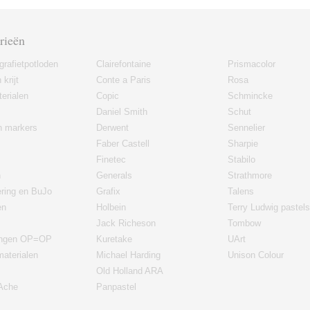
rieën
grafietpotloden
Clairefontaine
Prismacolor
 krijt
Conte a Paris
Rosa
erialen
Copic
Schmincke
Daniel Smith
Schut
en markers
Derwent
Sennelier
Faber Castell
Sharpie
Finetec
Stabilo
n
Generals
Strathmore
ering en BuJo
Grafix
Talens
en
Holbein
Terry Ludwig pastels
Jack Richeson
Tombow
ingen OP=OP
Kuretake
UArt
materialen
Michael Harding
Unison Colour
Old Holland ARA
'Ache
Panpastel