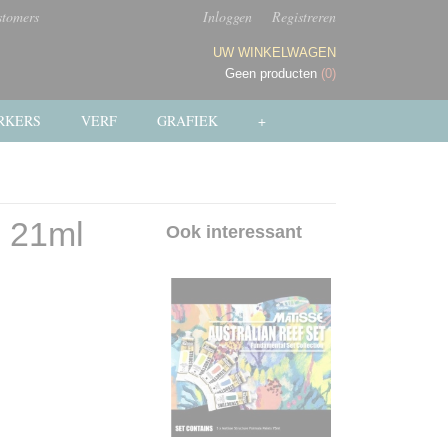
stomers
Inloggen
Registreren
UW WINKELWAGEN
Geen producten
(0)
RKERS
VERF
GRAFIEK
+
s 21ml
Ook interessant