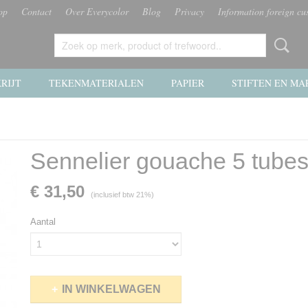
op
Contact
Over Everycolor
Blog
Privacy
Information foreign cu
RIJT
TEKENMATERIALEN
PAPIER
STIFTEN EN MA
Sennelier gouache 5 tube
€ 31,50
(inclusief btw 21%)
Aantal
IN WINKELWAGEN