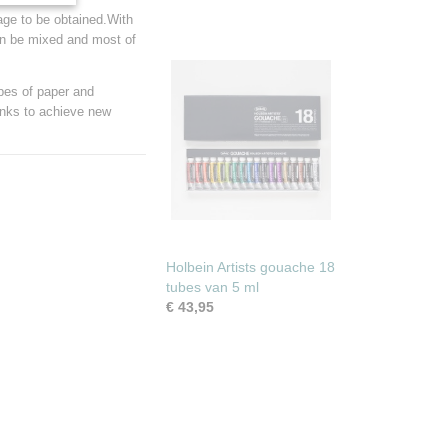
age to be obtained.With
an be mixed and most of
pes of paper and
inks to achieve new
Holbein Artists gouache 18
tubes van 5 ml
€ 43,95