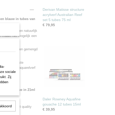
Derivan Matisse structure
acrylverf Australian Reef
 en blauw in tubes van
set 5 tubes 75 ml
€ 79,95
n pigmenten en natuurlijk
n maakt het mogelijk een
en kunnen worden gemengd
n, op de meeste
ia-
gemengd met aquarelverf
nze sociale
transparantie.
ikt. Zij
hebben
yellow and blue in 21ml
Daler Rowney Aquafine
gouache 12 tubes 15ml
akkoord
of the highest quality
€ 39,95