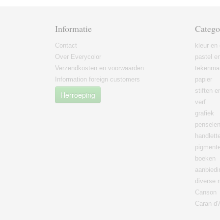
Informatie
Catego
Contact
kleur en 
Over Everycolor
pastel en
Verzendkosten en voorwaarden
tekenmat
Information foreign customers
papier
stiften 
Herroeping
verf
grafiek
pensele
handlett
pigment
boeken
aanbied
diverse 
Canson
Caran d