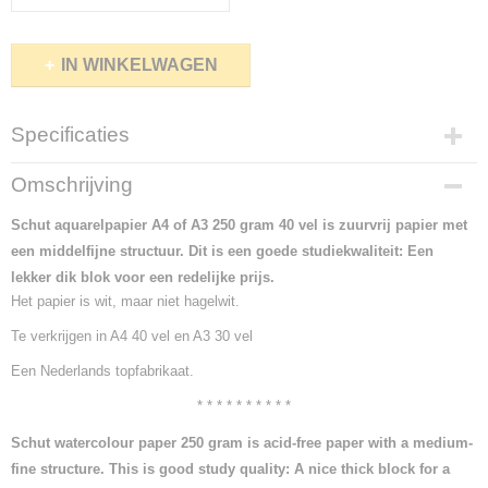
IN WINKELWAGEN
Specificaties
Productcode
Omschrijving
1006-7809
Schut aquarelpapier A4 of A3 250 gram 40 vel is zuurvrij papier met
een middelfijne structuur. Dit is een goede studiekwaliteit: Een
lekker dik blok voor een redelijke prijs.
Het papier is wit, maar niet hagelwit.
Te verkrijgen in A4 40 vel en A3 30 vel
Een Nederlands topfabrikaat.
* * * * * * * * * *
Schut watercolour paper 250 gram is acid-free paper with a medium-
fine structure. This is good study quality: A nice thick block for a