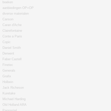
boeken
aanbiedingen OP=OP
diverse materialen
Canson
Caran d'Ache
Clairefontaine
Conte a Paris
Copic
Daniel Smith
Derwent
Faber Castell
Finetec
Generals
Grafix
Holbein
Jack Richeson
Kuretake
Michael Harding
Old Holland ARA
Panpastel