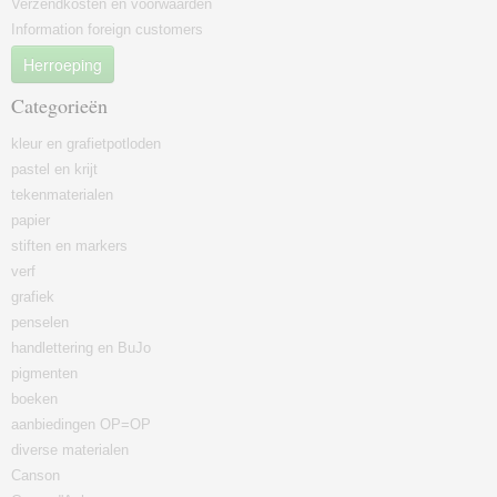
Verzendkosten en voorwaarden
Information foreign customers
Herroeping
Categorieën
kleur en grafietpotloden
pastel en krijt
tekenmaterialen
papier
stiften en markers
verf
grafiek
penselen
handlettering en BuJo
pigmenten
boeken
aanbiedingen OP=OP
diverse materialen
Canson