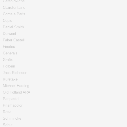
Caran d'Ache
Clairefontaine
Conte a Paris
Copic
Daniel Smith
Derwent
Faber Castell
Finetec
Generals
Grafix
Holbein
Jack Richeson
Kuretake
Michael Harding
Old Holland ARA
Panpastel
Prismacolor
Rosa
Schmincke
Schut