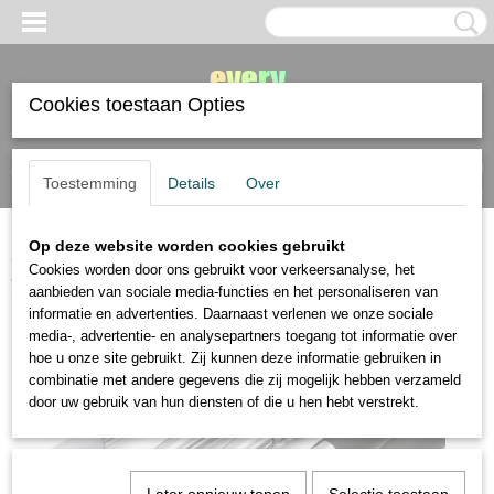
Cookies toestaan Opties
Inloggen
Registreren
UW WINKELWAGEN
Toestemming
Details
Over
Geen producten
(0)
Op deze website worden cookies gebruikt
Home
>
penselen
>
modelleer penselen
>
AMI Colour shaper maat 6, 5
Cookies worden door ons gebruikt voor verkeersanalyse, het
stuks UITVERKOCHT
aanbieden van sociale media-functies en het personaliseren van
informatie en advertenties. Daarnaast verlenen we onze sociale
media-, advertentie- en analysepartners toegang tot informatie over
hoe u onze site gebruikt. Zij kunnen deze informatie gebruiken in
combinatie met andere gegevens die zij mogelijk hebben verzameld
door uw gebruik van hun diensten of die u hen hebt verstrekt.