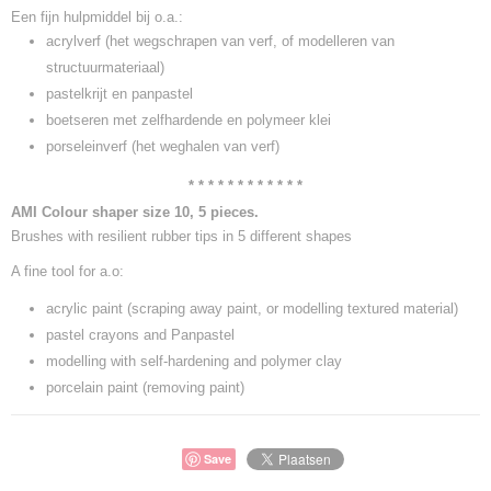
Bruto gewicht
Een fijn hulpmiddel bij o.a.:
0,20 Kg
acrylverf (het wegschrapen van verf, of modelleren van
structuurmateriaal)
pastelkrijt en panpastel
boetseren met zelfhardende en polymeer klei
porseleinverf (het weghalen van verf)
* * * * * * * * * * * *
AMI Colour shaper size 10, 5 pieces.
Brushes with resilient rubber tips in 5 different shapes
A fine tool for a.o:
acrylic paint (scraping away paint, or modelling textured material)
pastel crayons and Panpastel
modelling with self-hardening and polymer clay
porcelain paint (removing paint)
Save