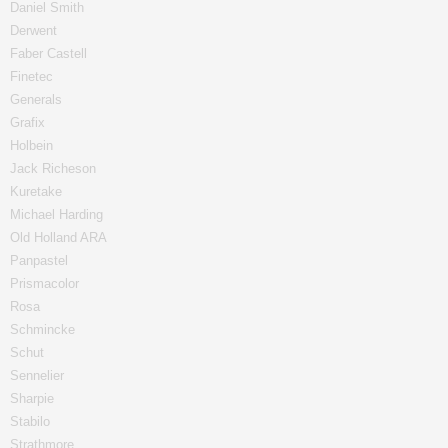
Daniel Smith
Derwent
Faber Castell
Finetec
Generals
Grafix
Holbein
Jack Richeson
Kuretake
Michael Harding
Old Holland ARA
Panpastel
Prismacolor
Rosa
Schmincke
Schut
Sennelier
Sharpie
Stabilo
Strathmore