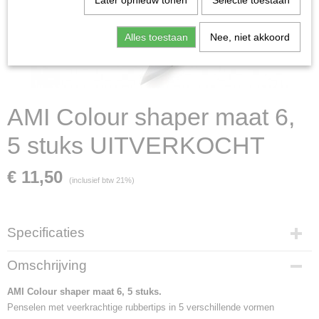
Later opnieuw tonen
Selectie toestaan
Alles toestaan
Nee, niet akkoord
AMI Colour shaper maat 6,
5 stuks UITVERKOCHT
€ 11,50
(inclusief btw 21%)
Specificaties
Productcode leverancier
Omschrijving
575890
Netto gewicht
AMI Colour shaper maat 6, 5 stuks.
0,20 Kg
Penselen met veerkrachtige rubbertips in 5 verschillende vormen