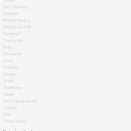
Holbein
Jack Richeson
Kuretake
Michael Harding
Old Holland ARA
Panpastel
Prismacolor
Rosa
Schmincke
Schut
Sennelier
Sharpie
Stabilo
Strathmore
Talens
Terry Ludwig pastels
Tombow
UArt
Unison Colour