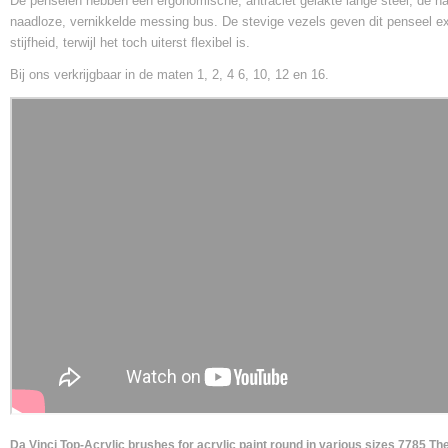
De penselen hebben een ergonomische, antraciet gelakte lange steel, de har
naadloze, vernikkelde messing bus. De stevige vezels geven dit penseel ex
stijfheid, terwijl het toch uiterst flexibel is.
Bij ons verkrijgbaar in de maten 1, 2, 4 6, 10, 12 en 16.
Da Vinci Top-Acrylic brushes for acrylic paint round in various sizes 7785 The