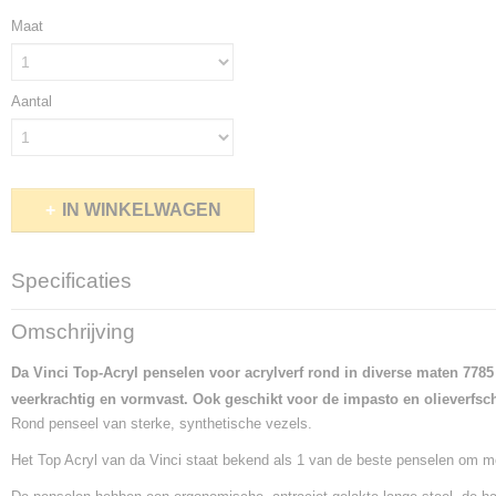
Maat
Aantal
IN WINKELWAGEN
Specificaties
Productcode
Omschrijving
3930-11759
Netto gewicht
Da Vinci Top-Acryl penselen voor acrylverf rond in diverse maten 7785
0,50 Kg
veerkrachtig en vormvast. Ook geschikt voor de impasto en olieverfsch
Bruto gewicht
Rond penseel van sterke, synthetische vezels.
0,50 Kg
Het Top Acryl van da Vinci staat bekend als 1 van de beste penselen om met