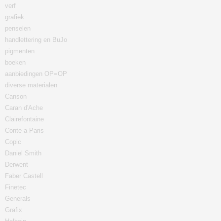
verf
grafiek
penselen
handlettering en BuJo
pigmenten
boeken
aanbiedingen OP=OP
diverse materialen
Canson
Caran d'Ache
Clairefontaine
Conte a Paris
Copic
Daniel Smith
Derwent
Faber Castell
Finetec
Generals
Grafix