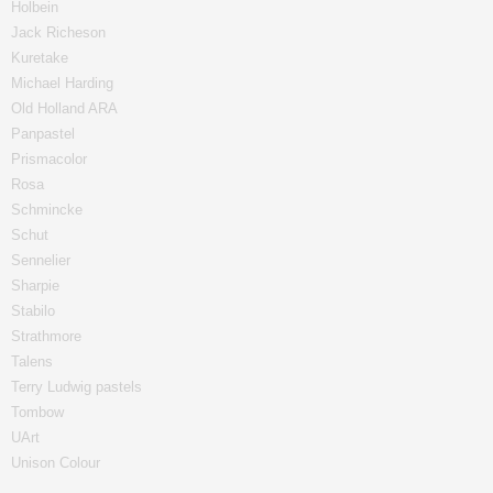
Holbein
Jack Richeson
Kuretake
Michael Harding
Old Holland ARA
Panpastel
Prismacolor
Rosa
Schmincke
Schut
Sennelier
Sharpie
Stabilo
Strathmore
Talens
Terry Ludwig pastels
Tombow
UArt
Unison Colour