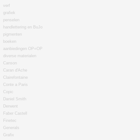
verf
grafiek
penselen
handlettering en BuJo
pigmenten
boeken
aanbiedingen OP=OP
diverse materialen
Canson
Caran d'Ache
Clairefontaine
Conte a Paris
Copic
Daniel Smith
Derwent
Faber Castell
Finetec
Generals
Grafix