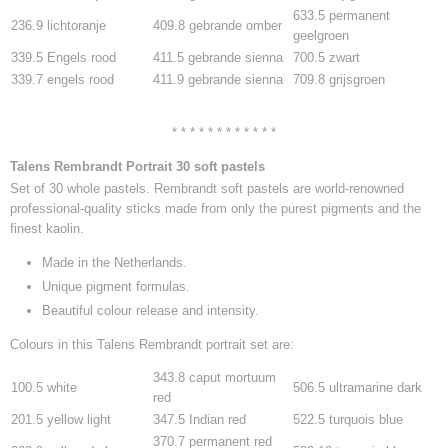
633.5 permanent
236.9 lichtoranje
409.8 gebrande omber
geelgroen
339.5 Engels rood
411.5 gebrande sienna
700.5 zwart
339.7 engels rood
411.9 gebrande sienna
709.8 grijsgroen
* * * * * * * * * * * *
Talens Rembrandt Portrait
30 soft pastels
Set of 30 whole pastels. Rembrandt soft pastels are world-renowned
professional-quality sticks made from only the purest pigments and the
finest kaolin.
Made in the Netherlands.
Unique pigment formulas.
Beautiful colour release and intensity.
Colours in this Talens Rembrandt portrait set are:
343.8 caput mortuum
100.5 white
506.5 ultramarine dark
red
201.5 yellow light
347.5 Indian red
522.5 turquois blue
370.7 permanent red