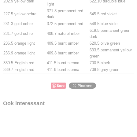
202.9 yellow dark
522.10 turquois blue
light
371.8 permanent red
227.5 yellow ochre
545.5 red violet
dark
231.3 gold ochre
372.5 permanent red
548.5 blue violet
619.5 permanent green
231.7 gold ochre
408.7 naturel mber
dark
236.5 orange light
409.5 burnt umber
620.5 olive green
633.5 permanent yellow
236.9 orange light
409.8 burnt umber
green
339.5 English red
411.5 burnt sienna
700.5 black
339.7 English red
411.9 burnt sienna
709.8 grey green
Save
Ook interessant