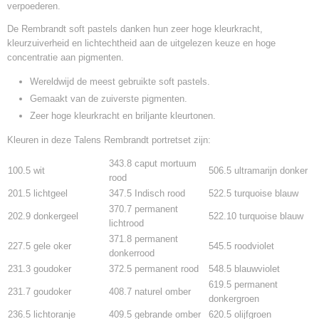
verpoederen.
De Rembrandt soft pastels danken hun zeer hoge kleurkracht,
kleurzuiverheid en lichtechtheid aan de uitgelezen keuze en hoge
concentratie aan pigmenten.
Wereldwijd de meest gebruikte soft pastels.
Gemaakt van de zuiverste pigmenten.
Zeer hoge kleurkracht en briljante kleurtonen.
Kleuren in deze Talens Rembrandt portretset zijn:
343.8 caput mortuum
100.5 wit
506.5 ultramarijn donker
rood
201.5 lichtgeel
347.5 Indisch rood
522.5 turquoise blauw
370.7 permanent
202.9 donkergeel
522.10 turquoise blauw
lichtrood
371.8 permanent
227.5 gele oker
545.5 roodviolet
donkerrood
231.3 goudoker
372.5 permanent rood
548.5 blauwviolet
619.5 permanent
231.7 goudoker
408.7 naturel omber
donkergroen
236.5 lichtoranje
409.5 gebrande omber
620.5 olijfgroen