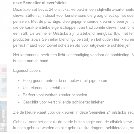
deze Sennelier olieverfsticks!
Deze luxe set bevat 24 oilsticks, verpakt in een stijlvolle zwarte houte
olieverfstiften zijn ideaal voor kunstenaars die graag direct op het d
penselen. Met de prachtige, diep gepigmenteerde kleuren creëer je in
die de karakteristieke eigenschappen van traditionele olieverf combi
een stift. De Sennelier Oilsticks zijn uitstekend mengbaar (bv. met ter
producten zoals Sennelier blendingvloeistof) en behouden hun kleuren
perfect maakt voor zowel schetsen als voor uitgewerkte schilderijen.
Het kartonnetje heeft een licht beschadiging vandaar de aanbieding. M
is niets aan de hand.
Eigenschappen:
Hoog gecontrentreerde en topkwaliteit pigmenten
Uitstekende lichtechtheid
Perfect voor werken zonder penselen.
Geschikt voor verschillende schildertechnieken.
Zie de kleurenkaart voor de kleuren in deze Sennelier 24 oilsticks set.
Gebruik: voor het gebruik de harde buitenlaagje van de oilstick verwij
kunnen gebruikt worden op alle gebruikelijke dragers: schilderdoek, sc
karton voor olieverf. Gebruik in dunne lagen van max,. 1 mm., en wa