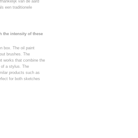
afhankelijk van de aard
s een traditionele
h the intensity of these
n box. The oil paint
thout brushes. The
ant works that combine the
 of a stylus. The
imilar products such as
rfect for both sketches