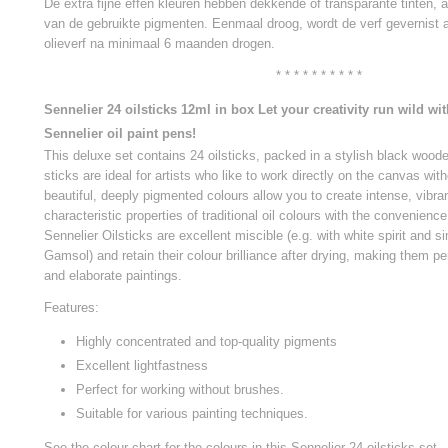
De extra fijne effen kleuren hebben dekkende of transparante tinten, 
van de gebruikte pigmenten. Eenmaal droog, wordt de verf gevernist al
olieverf na minimaal 6 maanden drogen.
* * * * * * * * * *
Sennelier 24 oilsticks 12ml in box Let your creativity run wild wit
Sennelier oil paint pens!
This deluxe set contains 24 oilsticks, packed in a stylish black woode
sticks are ideal for artists who like to work directly on the canvas wi
beautiful, deeply pigmented colours allow you to create intense, vibr
characteristic properties of traditional oil colours with the convenience
Sennelier Oilsticks are excellent miscible (e.g. with white spirit and s
Gamsol) and retain their colour brilliance after drying, making them pe
and elaborate paintings.
Features:
Highly concentrated and top-quality pigments
Excellent lightfastness
Perfect for working without brushes.
Suitable for various painting techniques.
See the colour chart for the colours in this Sennelier 24 oilsticks set.