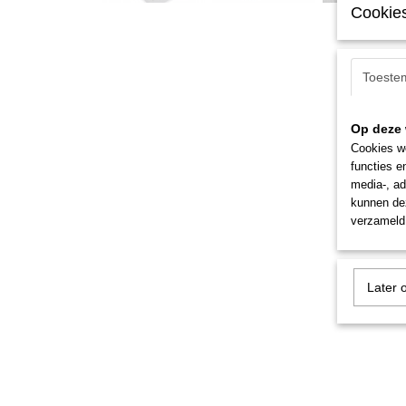
Cookies
Toeste
Op deze 
Cookies wo
functies e
media-, ad
kunnen dez
verzameld 
Later 