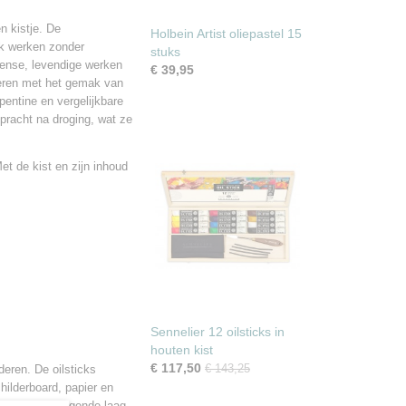
n kistje. De
Holbein Artist oliepastel 15
oek werken zonder
stuks
tense, levendige werken
€ 39,95
neren met het gemak van
pentine en vergelijkbare
pracht na droging, wat ze
et de kist en zijn inhoud
Sennelier 12 oilsticks in
houten kist
€ 117,50
€ 143,25
deren. De oilsticks
hilderboard, papier en
cht met de volgende laag