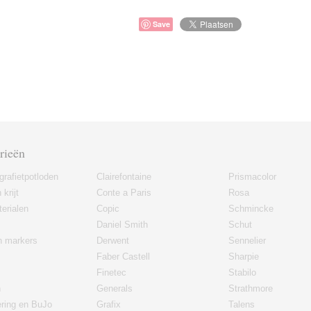
Save
rieën
grafietpotloden
Clairefontaine
Prismacolor
 krijt
Conte a Paris
Rosa
erialen
Copic
Schmincke
Daniel Smith
Schut
en markers
Derwent
Sennelier
Faber Castell
Sharpie
Finetec
Stabilo
n
Generals
Strathmore
ering en BuJo
Grafix
Talens