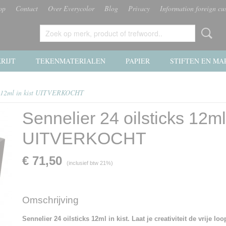
op
Contact
Over Everycolor
Blog
Privacy
Information foreign cu
RIJT
TEKENMATERIALEN
PAPIER
STIFTEN EN MA
ks 12ml in kist UITVERKOCHT
Sennelier 24 oilsticks 12ml 
UITVERKOCHT
€ 71,50
(inclusief btw 21%)
Omschrijving
Sennelier 24 oilsticks 12ml in kist.
Laat je creativiteit de vrije lo