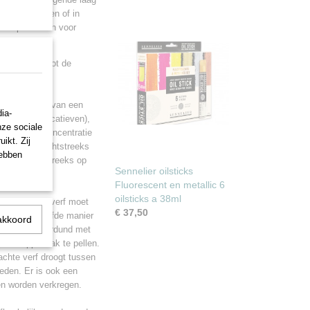
gebruikt worden of in
bare producten voor
f, het vergroot de
e.
 kleuren zijn van een
ia-
ge oliën (siccatieven),
nze sociale
en de hoge concentratie
ikt. Zij
ks kunnen rechtstreeks
hebben
eel) of rechtstreeks op
Sennelier oilsticks
Fluorescent en metallic 6
oilsticks a 38ml
n. Vaste olieverf moet
€ 37,50
t kan op dezelfde manier
akkoord
dig, worden verdund met
op het oppervlak te pellen.
achte verf droogt tussen
eden. Er is ook een
en worden verkregen.