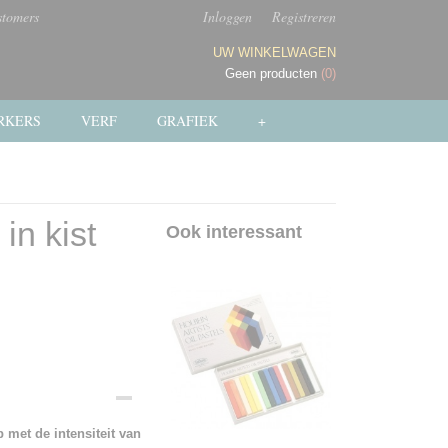
stomers
Inloggen
Registreren
UW WINKELWAGEN
Geen producten
(0)
RKERS
VERF
GRAFIEK
+
in kist
Ook interessant
op met de intensiteit van