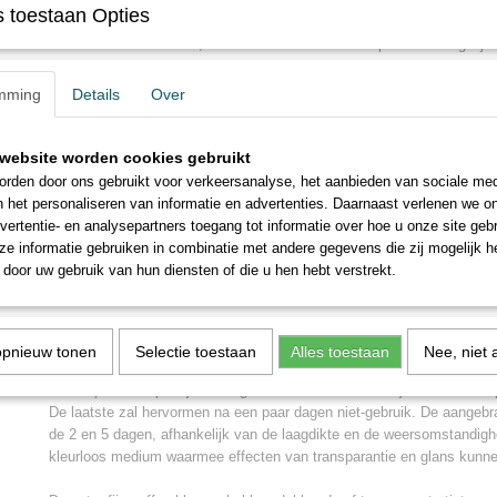
 toestaan Opties
tot de eerdere laag volledig droog is. De oilsticks kunnen zelfstandig 
combinatie met olieverf, en verdund worden met terpetine of vergelijk
gebruik met een penseel.
mming
Details
Over
De oil stick laat een nieuwe benadering toe van het werken met oliever
vrijheid in deze techniek en laat meer spontaniteit, expressionisme to
website worden cookies gebruikt
Een deel van de olie is vervangen door een neutrale minerale was. De
rden door ons gebruikt voor verkeersanalyse, het aanbieden van sociale med
extra fijne kwaliteit: de pure pigmenten worden gemalen met plantaardi
n het personaliseren van informatie en advertenties. Daarnaast verlenen we o
geselecteerd op hun zwakke vergeling na verloop van tijd. De keuze 
vertentie- en analysepartners toegang tot informatie over hoe u onze site gebru
van de pigmenten zorgen voor een uitstekende lichtechtheid. De stic
e informatie gebruiken in combinatie met andere gegevens die zij mogelijk 
worden aangebracht op traditionele olieverfschilderijen (vet of univers
door uw gebruik van hun diensten of die u hen hebt verstrekt.
het doek.
Mogelijke ondergronden: canvas, canvasboard, papier om te schildere
worden aangebracht in een vrij dunne film (niet groter dan 1 mm). He
opnieuw tonen
Selectie toestaan
Alles toestaan
Nee, niet 
worden aangebracht als verfpasta op oliebasis en het kan, indien no
white spirit of terpentijn. Voor gebruik is het noodzakelijk om de film 
De laatste zal hervormen na een paar dagen niet-gebruik. De aangebr
de 2 en 5 dagen, afhankelijk van de laagdikte en de weersomstandigh
kleurloos medium waarmee effecten van transparantie en glans kunn