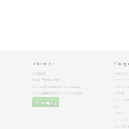
Informatie
Catego
Contact
kleur en 
Over Everycolor
pastel en
Verzendkosten en voorwaarden
tekenmat
Information foreign customers
papier
stiften 
Herroeping
verf
grafiek
pensele
handlett