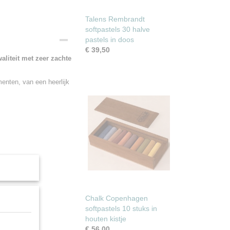
Talens Rembrandt
softpastels 30 halve
pastels in doos
€ 39,50
liteit met zeer zachte
enten, van een heerlijk
apier
Chalk Copenhagen
softpastels 10 stuks in
houten kistje
€ 56,00