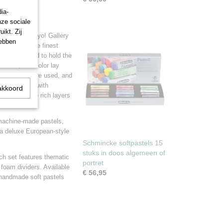
ia-
m Gallery
nze sociale
ikt. Zij
tels from Mungyo! Gallery
hebben
 use only the finest
nder is needed to hold the
blends, rich color lay
fast ratings are used, and
ch perfectly with
akkoord
her to create rich layers
 machine-made pastels,
g a deluxe European-style
Schmincke softpastels 15
stuks in doos algemeen of
ach set features thematic
portret
 foam dividers. Available
€ 56,95
 handmade soft pastels