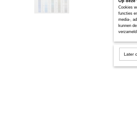
Op deze 
Cookies wo
functies e
media-, ad
kunnen dez
verzameld 
Later 