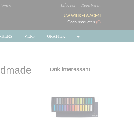
stomers
Inloggen
Registreren
UW WINKELWAGEN
Geen producten
(0)
RKERS
VERF
GRAFIEK
+
andmade
Ook interessant