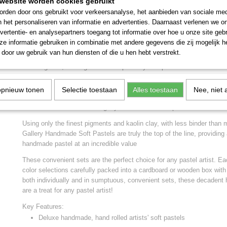
website worden cookies gebruikt
Mungyo Gallery Artists handmade soft pastels
rden door ons gebruikt voor verkeersanalyse, het aanbieden van sociale med
Strong in pigment, Superior grade, handmade artists' soft pastels fro
n het personaliseren van informatie en advertenties. Daarnaast verlenen we o
vertentie- en analysepartners toegang tot informatie over hoe u onze site gebru
Experience all the softness, brilliance, and luxury of hand-rolled pas
e informatie gebruiken in combinatie met andere gegevens die zij mogelijk 
Handmade Soft Pastels are a sumptuous treat for any pastel artist and
door uw gebruik van hun diensten of die u hen hebt verstrekt.
pigments and kaolin clay. As they are individually hand-rolled, less bi
color together, making for an exceptionally soft pastel ideal for subtle 
down, and lush layering. Only superior pigments with the highest light
all colors are rated AP non-toxic. Gallery Handmade Pastels even mat
opnieuw tonen
Selectie toestaan
Alles toestaan
Nee, niet 
Mungyo's line of machine-made Extra-Fine Soft Pastels, working toget
of softer Handmade over slightly harder Extra-Fine pastels.
Using only the finest pigments and kaolin clay, with less binder than
Gallery Handmade Soft Pastels are truly the top of the line, providin
handmade pastel at an incredible value
These convenient sets are the perfect choice for any pastel artist. E
color selections carefully packed into a cardboard or wooden box with
both individually and in sumptuous, convenient sets, these decadent
are a treat for any pastel artist!
Key Features:
Deluxe handmade, hand rolled artists' soft pastels