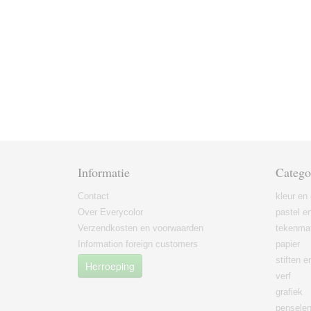
Informatie
Catego
Contact
kleur en 
Over Everycolor
pastel en
Verzendkosten en voorwaarden
tekenmat
Information foreign customers
papier
stiften 
Herroeping
verf
grafiek
pensele