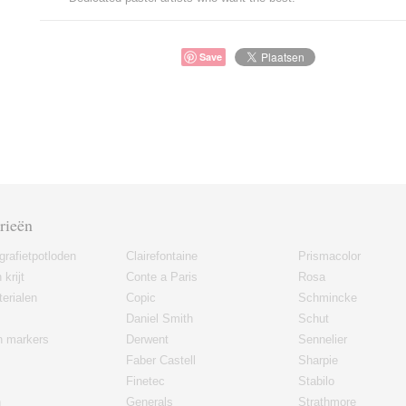
Save
rieën
grafietpotloden
Clairefontaine
Prismacolor
 krijt
Conte a Paris
Rosa
erialen
Copic
Schmincke
Daniel Smith
Schut
en markers
Derwent
Sennelier
Faber Castell
Sharpie
Finetec
Stabilo
n
Generals
Strathmore