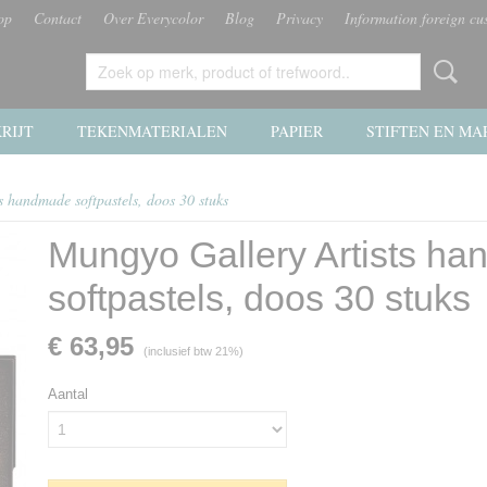
op
Contact
Over Everycolor
Blog
Privacy
Information foreign cu
RIJT
TEKENMATERIALEN
PAPIER
STIFTEN EN MA
 handmade softpastels, doos 30 stuks
Mungyo Gallery Artists h
softpastels, doos 30 stuks
€ 63,95
(inclusief btw 21%)
Aantal