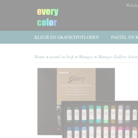
Websh
KLEUR EN GRAFIETPOTLODEN
PASTEL EN K
Home
>
pastel en krijt
>
Mungyo
>
Mungyo Gallery Artists