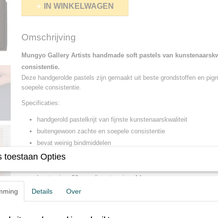
IN WINKELWAGEN
Omschrijving
Mungyo Gallery Artists handmade soft pastels van kunstenaarskwa
consistentie.
Deze handgerolde pastels zijn gemaakt uit beste grondstoffen en pigm
soepele consistentie.
Specificaties:
handgerold pastelkrijt van fijnste kunstenaarskwaliteit
buitengewoon zachte en soepele consistentie
bevat weinig bindmiddelen
met beste kunstenaarspigmenten voor uitstekende kleurkracht
 toestaan Opties
bijzonderheid: elke pastel glijdt super zacht en soepel over het p
lengte circa 50 mm,diameter circa 14 mm
mming
Details
Over
Verkrijgbaar in sets van 30 en 60 stuks
* * * * * * * * * * *