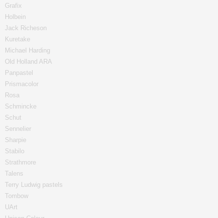
Grafix
Holbein
Jack Richeson
Kuretake
Michael Harding
Old Holland ARA
Panpastel
Prismacolor
Rosa
Schmincke
Schut
Sennelier
Sharpie
Stabilo
Strathmore
Talens
Terry Ludwig pastels
Tombow
UArt