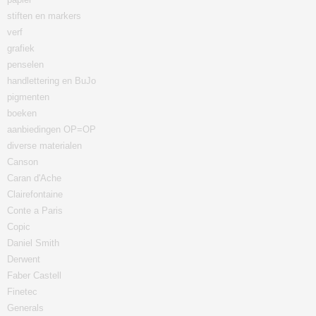
stiften en markers
verf
grafiek
penselen
handlettering en BuJo
pigmenten
boeken
aanbiedingen OP=OP
diverse materialen
Canson
Caran d'Ache
Clairefontaine
Conte a Paris
Copic
Daniel Smith
Derwent
Faber Castell
Finetec
Generals