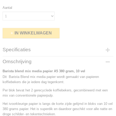
Aantal
IN WINKELWAGEN
Specificaties
Netto gewicht
Omschrijving
0,30 Kg
Bruto gewicht
Barista blend mix media papier A5 380 gram, 10 vel
0,30 Kg
Dit Barista Blend mix media papier wordt gemaakt van papieren
koffiebekers die je iedere dag tegenkomt.
Per blok bevat het 2 gerecyclede koffiebekers, gecombineerd met een
mix van conventionele papierpulp.
Het ivoorkleurige papier is langs de korte zijde gelijmd in bloks van 10 vel
380 grams papier. Het is superdik en daardoor geschikt voor alle natte en
droge schilder- en tekentechnieken.