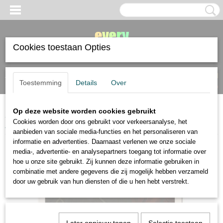
Cookies toestaan Opties
Inloggen
Registreren
UW WINKELWAGEN
Toestemming
Details
Over
Geen producten
(0)
Op deze website worden cookies gebruikt
Home
>
papier
>
tekenpapier
>
Barista blend mix media papier A5 380
Cookies worden door ons gebruikt voor verkeersanalyse, het
gram, 10 vel
aanbieden van sociale media-functies en het personaliseren van
informatie en advertenties. Daarnaast verlenen we onze sociale
media-, advertentie- en analysepartners toegang tot informatie over
hoe u onze site gebruikt. Zij kunnen deze informatie gebruiken in
combinatie met andere gegevens die zij mogelijk hebben verzameld
door uw gebruik van hun diensten of die u hen hebt verstrekt.