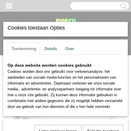
Cookies toestaan Opties
Inloggen
Registreren
UW WINKELWAGEN
Toestemming
Details
Over
Geen producten
(0)
Op deze website worden cookies gebruikt
Home
>
papier
>
SM LT Art
>
SMLT Bristol postkaarten 10,5x15cm 308
Cookies worden door ons gebruikt voor verkeersanalyse, het
gram, 20 kaarten
aanbieden van sociale media-functies en het personaliseren van
informatie en advertenties. Daarnaast verlenen we onze sociale
media-, advertentie- en analysepartners toegang tot informatie over
hoe u onze site gebruikt. Zij kunnen deze informatie gebruiken in
combinatie met andere gegevens die zij mogelijk hebben verzameld
door uw gebruik van hun diensten of die u hen hebt verstrekt.