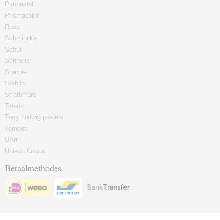
Panpastel
Prismacolor
Rosa
Schmincke
Schut
Sennelier
Sharpie
Stabilo
Strathmore
Talens
Terry Ludwig pastels
Tombow
UArt
Unison Colour
Betaalmethodes