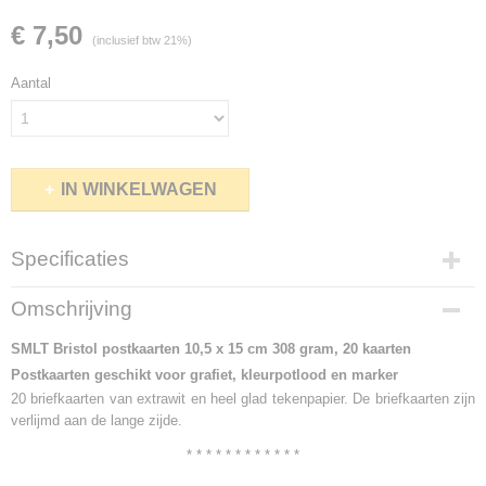
€ 7,50
(inclusief btw 21%)
Aantal
IN WINKELWAGEN
Specificaties
Netto gewicht
Omschrijving
0,50 Kg
Bruto gewicht
SMLT Bristol postkaarten 10,5 x 15 cm 308 gram, 20 kaarten
0,50 Kg
Postkaarten geschikt voor grafiet, kleurpotlood en marker
20 briefkaarten van extrawit en heel glad tekenpapier. De briefkaarten zijn
verlijmd aan de lange zijde.
* * * * * * * * * * * *