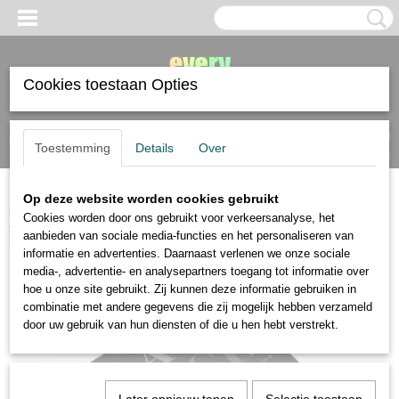
Cookies toestaan Opties
Inloggen
Registreren
UW WINKELWAGEN
Toestemming
Details
Over
Geen producten
(0)
Op deze website worden cookies gebruikt
Home
>
papier
>
Fabriano
>
Fabriano Black Black tekenpapier 20x20cm
Cookies worden door ons gebruikt voor verkeersanalyse, het
300 gram 20 vel
aanbieden van sociale media-functies en het personaliseren van
informatie en advertenties. Daarnaast verlenen we onze sociale
media-, advertentie- en analysepartners toegang tot informatie over
hoe u onze site gebruikt. Zij kunnen deze informatie gebruiken in
combinatie met andere gegevens die zij mogelijk hebben verzameld
door uw gebruik van hun diensten of die u hen hebt verstrekt.