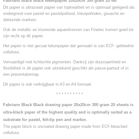
Fabriano Black Black tekenpapier 20x20cm 300 gram 20 vel
0,49 Kg
Dit papier is
ultrazwart papier van topkwaliteit en is optimaal geëigend als
ondergrond voor pastel en pastelpotlood, kleurpotloden, gouache en
dekkende markers.
Ook de metallic en iriserende aquarelverven van Finetec komen goed tot
zijn recht op dit papier.
Het papier is niet gecoat tekenpapier dat gemaakt is van ECF- gebleekte
cellulose.
Vervaardigd met lichtechte pigmenten. Dankzij zijn duurzaamheid en
flexibiliteit is dit papier ook uitstekend geschikt als passe-partout of in
een presentatiemap.
Dit papier is ook verkrijgbaar in A3 en A4 formaat.
* * * * * * * * * *
Fabriano Black Black drawing paper 20x20cm 300 gram 20 sheets is
ultra-black paper of the highest quality and is optimally suited as a
substrate for pastel, felt-tip pen and marker.
The paper block is uncoated drawing paper made from ECF-bleached
cellulose.