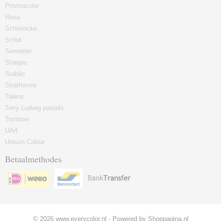
Prismacolor
Rosa
Schmincke
Schut
Sennelier
Sharpie
Stabilo
Strathmore
Talens
Terry Ludwig pastels
Tombow
UArt
Unison Colour
Betaalmethodes
© 2026 www.everycolor.nl - Powered by Shoppagina.nl