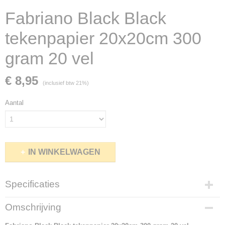
Fabriano Black Black
tekenpapier 20x20cm 300
gram 20 vel
€ 8,95
(inclusief btw 21%)
Aantal
IN WINKELWAGEN
Specificaties
Netto gewicht
Omschrijving
0,49 Kg
Bruto gewicht