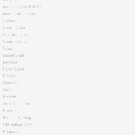
aanbiedingen OP=OP
diverse materialen
Canson
Caran d'Ache
Clairefontaine
Conte a Paris
Copic
Daniel Smith
Derwent
Faber Castell
Finetec
Generals
Grafix
Holbein
Jack Richeson
Kuretake
Michael Harding
Old Holland ARA
Panpastel